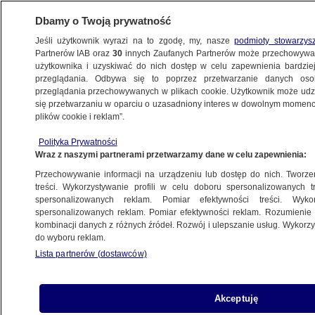
Dbamy o Twoją prywatność
Jeśli użytkownik wyrazi na to zgodę, my, nasze
podmioty stowarzys
Partnerów IAB oraz
30
innych Zaufanych Partnerów może przechowywa
użytkownika i uzyskiwać do nich dostęp w celu zapewnienia bardzi
przeglądania. Odbywa się to poprzez przetwarzanie danych os
przeglądania przechowywanych w plikach cookie. Użytkownik może udzie
WROCŁAW
się przetwarzaniu w oparciu o uzasadniony interes w dowolnym momencie
plików cookie i reklam”.
Jacek Sutryk otrzymał absolutorium. Klub
Polityka Prywatności
KO nie mówi jednym głosem
Wraz z naszymi partnerami przetwarzamy dane w celu zapewnienia:
Przechowywanie informacji na urządzeniu lub dostęp do nich. Tworzeni
23.05.2025, 08:07
treści. Wykorzystywanie profili w celu doboru spersonalizowanych tr
spersonalizowanych reklam. Pomiar efektywności treści. Wyko
Posłuchaj artykułu
spersonalizowanych reklam. Pomiar efektywności reklam. Rozumienie o
Czyta lektor AI
kombinacji danych z różnych źródeł. Rozwój i ulepszanie usług. Wykor
do wyboru reklam.
Lista partnerów (dostawców)
Akceptuję