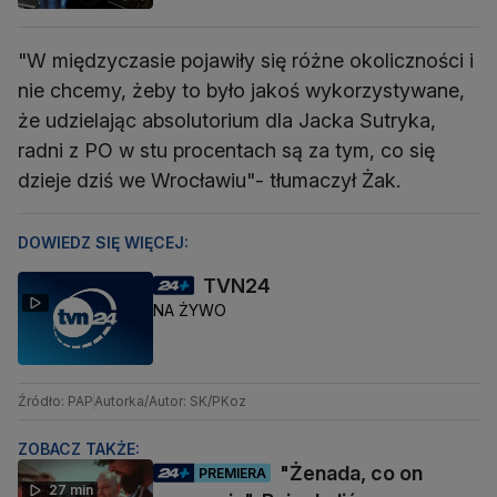
"W międzyczasie pojawiły się różne okoliczności i
nie chcemy, żeby to było jakoś wykorzystywane,
że udzielając absolutorium dla Jacka Sutryka,
radni z PO w stu procentach są za tym, co się
dzieje dziś we Wrocławiu"- tłumaczył Żak.
DOWIEDZ SIĘ WIĘCEJ:
TVN24
NA ŻYWO
Źródło: PAP
Autorka/Autor: SK/PKoz
ZOBACZ TAKŻE:
"Żenada, co on
PREMIERA
27 min