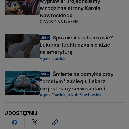
wyprawia". Pojechaliśmy
w rodzinne strony Karola
Nawrockiego
CZARNO NA BIAŁYM
Spóźnieni kochankowie?
Lekarka: łechtaczka nie idzie
na emeryturę
Agata Daniluk
Śmiertelna pomyłka przy
"prostym" zabiegu. Lekarz:
nie jesteśmy serwisantami
Agata Daniluk,
Jakub Stachowiak
UDOSTĘPNIJ: