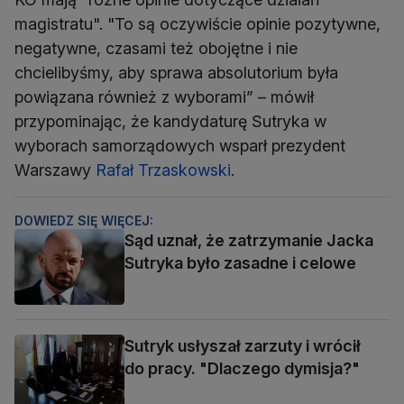
magistratu". "To są oczywiście opinie pozytywne,
negatywne, czasami też obojętne i nie
chcielibyśmy, aby sprawa absolutorium była
powiązana również z wyborami” – mówił
przypominając, że kandydaturę Sutryka w
wyborach samorządowych wsparł prezydent
Warszawy
Rafał Trzaskowski
.
DOWIEDZ SIĘ WIĘCEJ:
Sąd uznał, że zatrzymanie Jacka
Sutryka było zasadne i celowe
Sutryk usłyszał zarzuty i wrócił
do pracy. "Dlaczego dymisja?"