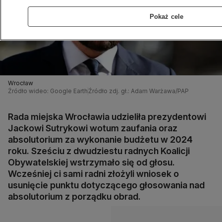
Pokaż cele
Wrocław
Źródło wideo: Google Earth
Źródło zdj. gł.: Adam Warżawa/PAP
Rada miejska Wrocławia udzieliła prezydentowi
Jackowi Sutrykowi wotum zaufania oraz
absolutorium za wykonanie budżetu w 2024
roku. Sześciu z dwudziestu radnych Koalicji
Obywatelskiej wstrzymało się od głosu.
Wcześniej ci sami radni złożyli wniosek o
usunięcie punktu dotyczącego głosowania nad
absolutorium z porządku obrad.