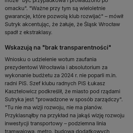
może "być przypadkowa i prowadzono po
omacku". "Ważne przy tym są wieloletnie
gwarancje, które pozwolą klub rozwijać" – mówił
Sutryk akcentując, że żałuje, że Śląsk Wrocław
spadł z ekstraklasy.
Wskazują na "brak transparentności"
Wniosku o udzielenie wotum zaufania
prezydentowi Wrocławia i absolutorium za
wykonanie budżetu za 2024 r. nie poparli m.in.
radni PiS. Szef klubu radnych PiS Łukasz
Kasztelowicz podkreślił, że miasto pod rządami
Sutryka jest "prowadzone w sposób zarządczy".
"Tu nie ma wizji rozwoju, nie ma planów.
Przyklasnąłby na przykład na jakąś wizję rozwoju
inwestycji transportowy – podziemna linia
tramwajowa, metro, budowa dodatkowych