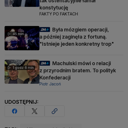
tak ostentacyjnie łamał
konstytucję
FAKTY PO FAKTACH
Była mózgiem operacji,
45 min
a później zaginęła z fortuną.
"Istnieje jeden konkretny trop"
Machulski mówi o relacji
1 godz 6 min
z przyrodnim bratem. To polityk
Konfederacji
Piotr Jacoń
UDOSTĘPNIJ: