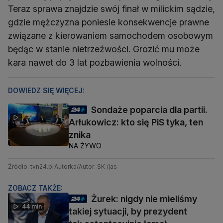
Teraz sprawa znajdzie swój finał w milickim sądzie,
gdzie mężczyzna poniesie konsekwencje prawne
związane z kierowaniem samochodem osobowym
będąc w stanie nietrzeźwości. Grozić mu może
kara nawet do 3 lat pozbawienia wolności.
DOWIEDZ SIĘ WIĘCEJ:
Sondaże poparcia dla partii.
Arłukowicz: kto się PiS tyka, ten
znika
NA ŻYWO
Źródło: tvn24.pl
Autorka/Autor: SK /jas
ZOBACZ TAKŻE:
Żurek: nigdy nie mieliśmy
44 min
takiej sytuacji, by prezydent