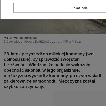
Pokaż cele
Milicz (woj. dolnośląskie)
Źródło wideo: Google Earth
Źródło zdj. gł.: KPP w Miliczu
23-latek przyszedł do milickiej komendy (woj.
dolnośląskie), by sprawdzić swój stan
trzeźwości. Wiedząc, że badanie wykazało
obecność alkoholu w jego organizmie,
mężczyzna wyszedł z komendy, po czym wsiadł
za kierownicę samochodu. Mężczyzna został
szybko zatrzymany.