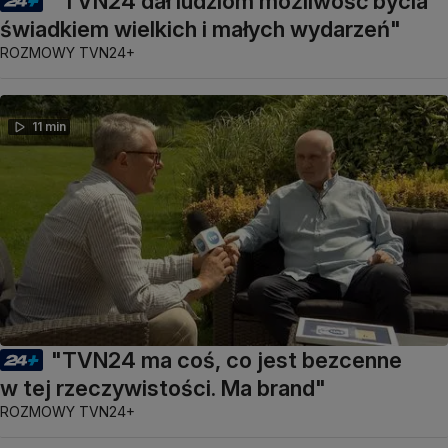
"TVN24 dał ludziom możliwość bycia
świadkiem wielkich i małych wydarzeń"
ROZMOWY TVN24+
11 min
"TVN24 ma coś, co jest bezcenne
w tej rzeczywistości. Ma brand"
ROZMOWY TVN24+