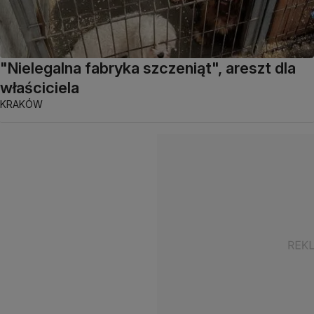
"Nielegalna fabryka szczeniąt", areszt dla
właściciela
KRAKÓW