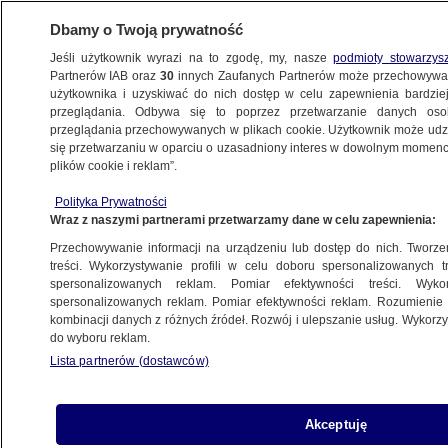
Dbamy o Twoją prywatność
Jeśli użytkownik wyrazi na to zgodę, my, nasze
podmioty stowarzys
Partnerów IAB oraz
30
innych Zaufanych Partnerów może przechowywa
użytkownika i uzyskiwać do nich dostęp w celu zapewnienia bardzi
przeglądania. Odbywa się to poprzez przetwarzanie danych os
przeglądania przechowywanych w plikach cookie. Użytkownik może udzie
WROCŁAW
się przetwarzaniu w oparciu o uzasadniony interes w dowolnym momencie
plików cookie i reklam”.
Przyjechał zbadać stan trzeźwości. Pijany,
Polityka Prywatności
znowu wsiadł za kierownicę
Wraz z naszymi partnerami przetwarzamy dane w celu zapewnienia:
Przechowywanie informacji na urządzeniu lub dostęp do nich. Tworzeni
3.03.2025, 13:04
treści. Wykorzystywanie profili w celu doboru spersonalizowanych tr
spersonalizowanych reklam. Pomiar efektywności treści. Wyko
spersonalizowanych reklam. Pomiar efektywności reklam. Rozumienie o
Udostępnij
kombinacji danych z różnych źródeł. Rozwój i ulepszanie usług. Wykor
do wyboru reklam.
Lista partnerów (dostawców)
Akceptuję