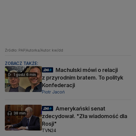
Źródło: PAP
Autorka/Autor: kw/dd
ZOBACZ TAKŻE:
Machulski mówi o relacji
1 godz 6 min
z przyrodnim bratem. To polityk
Konfederacji
Piotr Jacoń
Amerykański senat
38 min
zdecydował. "Zła wiadomość dla
Rosji"
TVN24