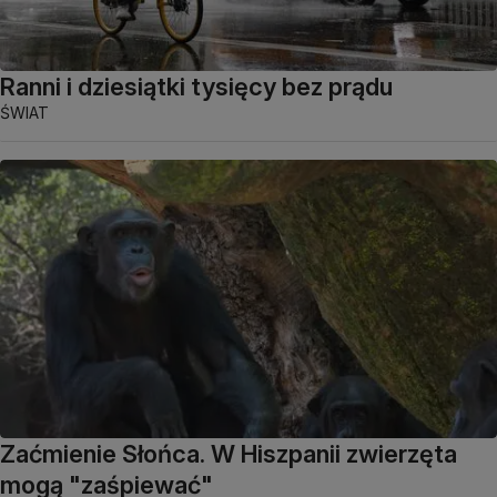
Ranni i dziesiątki tysięcy bez prądu
ŚWIAT
Zaćmienie Słońca. W Hiszpanii zwierzęta
mogą "zaśpiewać"