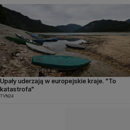
Upały uderzają w europejskie kraje. "To
katastrofa"
TVN24