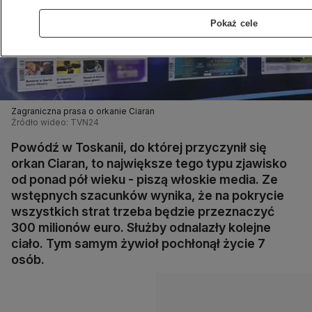
Pokaż cele
Zagraniczna prasa o orkanie Ciaran
Źródło wideo: TVN24
Powódź w Toskanii, do której przyczynił się
orkan Ciaran, to największe tego typu zjawisko
od ponad pół wieku - piszą włoskie media. Ze
wstępnych szacunków wynika, że na pokrycie
wszystkich strat trzeba będzie przeznaczyć
300 milionów euro. Służby odnalazły kolejne
ciało. Tym samym żywioł pochłonął życie 7
osób.