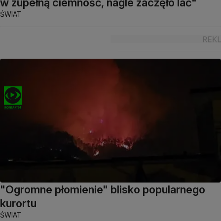
w zupełną ciemność, nagle zaczęło lać"
ŚWIAT
"Ogromne płomienie" blisko popularnego
kurortu
ŚWIAT