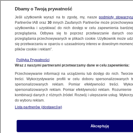
Dbamy o Twoją prywatność
Jeśli użytkownik wyrazi na to zgodę, my, nasze
podmioty stowarzys
Partnerów IAB oraz
30
innych Zaufanych Partnerów może przechowywa
METEO
użytkownika i uzyskiwać do nich dostęp w celu zapewnienia bardzi
przeglądania. Odbywa się to poprzez przetwarzanie danych os
przeglądania przechowywanych w plikach cookie. Użytkownik może udzie
ŚWIAT
się przetwarzaniu w oparciu o uzasadniony interes w dowolnym momencie
plików cookie i reklam”.
Straty liczą w setkach milionów euro.
Polityka Prywatności
Znaleźli kolejne ciało
Wraz z naszymi partnerami przetwarzamy dane w celu zapewnienia:
Przechowywanie informacji na urządzeniu lub dostęp do nich. Tworzeni
4.11.2023, 15:46
treści. Wykorzystywanie profili w celu doboru spersonalizowanych tr
spersonalizowanych reklam. Pomiar efektywności treści. Wyko
spersonalizowanych reklam. Pomiar efektywności reklam. Rozumienie o
Udostępnij
kombinacji danych z różnych źródeł. Rozwój i ulepszanie usług. Wykor
do wyboru reklam.
Lista partnerów (dostawców)
Akceptuję