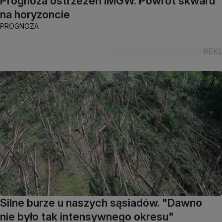
Prognoza ostrzeżeń IMGW. Powrót skwaru
na horyzoncie
PROGNOZA
Silne burze u naszych sąsiadów. "Dawno
nie było tak intensywnego okresu"