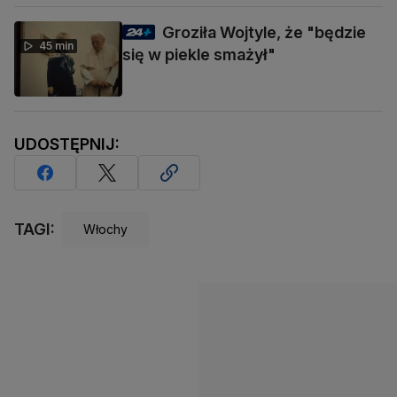
Groziła Wojtyle, że "będzie
45 min
się w piekle smażył"
UDOSTĘPNIJ:
TAGI:
Włochy