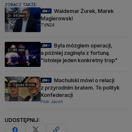
ZOBACZ TAKŻE:
Waldemar Żurek, Marek
44 min
Magierowski
TVN24
Była mózgiem operacji,
45 min
a później zaginęła z fortuną.
"Istnieje jeden konkretny trop"
Machulski mówi o relacji
1 godz 6 min
z przyrodnim bratem. To polityk
Konfederacji
Piotr Jacoń
UDOSTĘPNIJ: