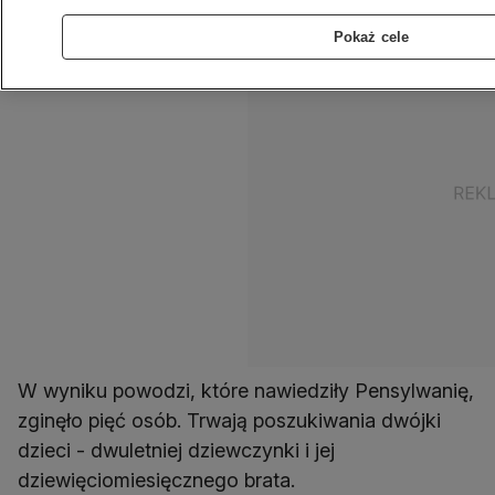
Pokaż cele
W wyniku powodzi, które nawiedziły Pensylwanię,
zginęło pięć osób. Trwają poszukiwania dwójki
dzieci - dwuletniej dziewczynki i jej
dziewięciomiesięcznego brata.