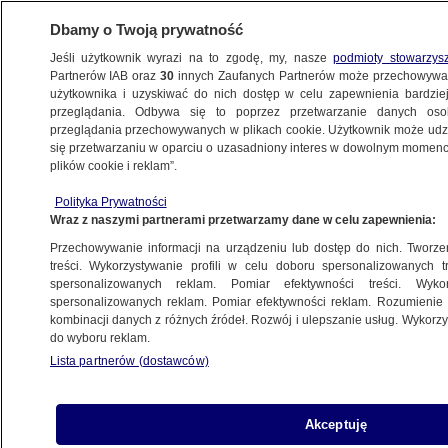
Dbamy o Twoją prywatność
Jeśli użytkownik wyrazi na to zgodę, my, nasze
podmioty stowarzys
Partnerów IAB oraz
30
innych Zaufanych Partnerów może przechowywa
METEO
użytkownika i uzyskiwać do nich dostęp w celu zapewnienia bardzi
przeglądania. Odbywa się to poprzez przetwarzanie danych os
przeglądania przechowywanych w plikach cookie. Użytkownik może udzie
ŚWIAT
się przetwarzaniu w oparciu o uzasadniony interes w dowolnym momencie
plików cookie i reklam”.
Powodzie w Pensylwanii. Są ofiary
Polityka Prywatności
śmiertelne i zaginieni
Wraz z naszymi partnerami przetwarzamy dane w celu zapewnienia:
Przechowywanie informacji na urządzeniu lub dostęp do nich. Tworzeni
17.07.2023, 09:39
treści. Wykorzystywanie profili w celu doboru spersonalizowanych tr
spersonalizowanych reklam. Pomiar efektywności treści. Wyko
spersonalizowanych reklam. Pomiar efektywności reklam. Rozumienie o
Udostępnij
kombinacji danych z różnych źródeł. Rozwój i ulepszanie usług. Wykor
do wyboru reklam.
Sporą część Stanów Zjednoczonych objął
Lista partnerów (dostawców)
wyjątkowo obfity w opady system pogodowy. W
stanie Pensylwania doszło do powodzi, w której
zginęło kilka osób. Trwają poszukiwania dwójki
Akceptuję
zaginionych dzieci.