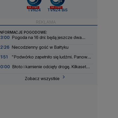
NA ŻYWO
NA ŻYWO
TVN24
TVN24 BiS
INFORMACJE POGODOWE:
13:00
Pogoda na 16 dni: będą jeszcze dwa
upalne epizody
12:26
Niecodzienny gość w Bałtyku
11:51
"Podwórko zapełniło się ludźmi. Panował
kompletny chaos"
10:00
Błoto i kamienie odcięły drogę. Kilkaset
osób jest uwięzionych
Zobacz wszystkie