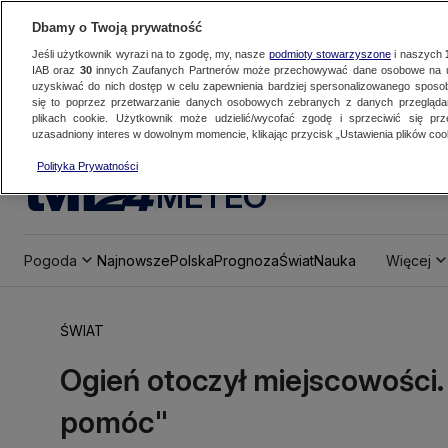
Dbamy o Twoją prywatność
Jeśli użytkownik wyrazi na to zgodę, my, nasze
podmioty stowarzyszone
i naszych
IAB oraz
30
innych Zaufanych Partnerów może przechowywać dane osobowe na ur
uzyskiwać do nich dostęp w celu zapewnienia bardziej spersonalizowanego sposo
się to poprzez przetwarzanie danych osobowych zebranych z danych przegląd
plikach cookie. Użytkownik może udzielić/wycofać zgodę i sprzeciwić się pr
uzasadniony interes w dowolnym momencie, klikając przycisk „Ustawienia plików cook
Polityka Prywatności
METEO
Pogoda
Najnowsze
Polska
Prognoza
Świat
Nauka
Więcej
ŚWIAT
Ogień otoczył miejscowości.
pomóc"