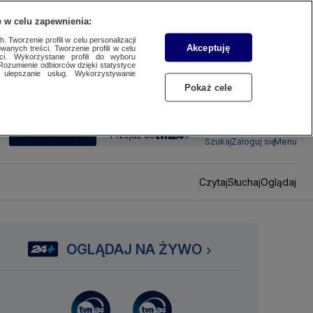
 w celu zapewnienia:
 Tworzenie profili w celu personalizacji
Akceptuję
wanych treści. Tworzenie profili w celu
ci. Wykorzystanie profili do wyboru
Rozumienie odbiorców dzięki statystyce
ulepszanie usług. Wykorzystywanie
Pokaż cele
SUBSKRYBUJ
Przejdź do
Szukaj
Zaloguj się
Menu
Czytaj
Słuchaj
Oglądaj
OGLĄDAJ NA ŻYWO