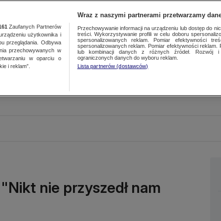
Wraz z naszymi partnerami przetwarzamy dane
161
Zaufanych Partnerów
Przechowywanie informacji na urządzeniu lub dostęp do nich.
treści. Wykorzystywanie profili w celu doboru spersonalizo
ządzeniu użytkownika i
spersonalizowanych reklam. Pomiar efektywności treś
bu przeglądania. Odbywa
spersonalizowanych reklam. Pomiar efektywności reklam. 
ania przechowywanych w
lub kombinacji danych z różnych źródeł. Rozwój i 
ograniczonych danych do wyboru reklam.
zetwarzaniu w oparciu o
ie i reklam”.
Lista partnerów (dostawców)
 "Nikt nie przyszedł nam