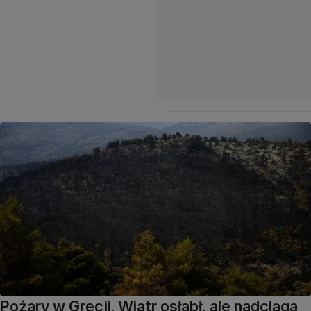
Pożary w Grecji. Wiatr osłabł, ale nadciąga