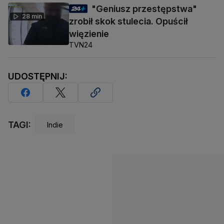
"Geniusz przestępstwa"
28 min
zrobił skok stulecia. Opuścił
więzienie
TVN24
UDOSTĘPNIJ:
TAGI:
Indie