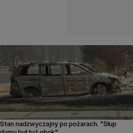
Stan nadzwyczajny po pożarach. "Słup
dymu był tuż obok"