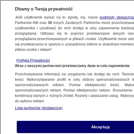
Dbamy o Twoją prywatność
Jeśli użytkownik wyrazi na to zgodę, my, nasze
podmioty stowarzys
Partnerów IAB oraz
30
innych Zaufanych Partnerów może przechowywa
METEO
użytkownika i uzyskiwać do nich dostęp w celu zapewnienia bardzi
przeglądania. Odbywa się to poprzez przetwarzanie danych os
przeglądania przechowywanych w plikach cookie. Użytkownik może udzie
ŚWIAT
się przetwarzaniu w oparciu o uzasadniony interes w dowolnym momencie
plików cookie i reklam”.
Pod naporem deszczu runął dach
Polityka Prywatności
na lotnisku. Jedna osoba nie żyje
Wraz z naszymi partnerami przetwarzamy dane w celu zapewnienia:
Przechowywanie informacji na urządzeniu lub dostęp do nich. Tworzeni
28.06.2024, 10:59
treści. Wykorzystywanie profili w celu doboru spersonalizowanych tr
spersonalizowanych reklam. Pomiar efektywności treści. Wyko
spersonalizowanych reklam. Pomiar efektywności reklam. Rozumienie o
Udostępnij
kombinacji danych z różnych źródeł. Rozwój i ulepszanie usług. Wykor
do wyboru reklam.
Po silnych opadach deszczu zawalił się dach na
Lista partnerów (dostawców)
głównym lotnisku w stolicy Indii, Nowym Delhi.
Zginęła jedna osoba, kilka zostało rannych. W
wyniku gwałtownej pogody wstrzymano loty.
Akceptuję