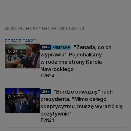
Źródło: Reuters, tvnmeteo.pl
Autorka/Autor: dd
ZOBACZ TAKŻE:
"Żenada, co on
PREMIERA
27 min
wyprawia". Pojechaliśmy
w rodzinne strony Karola
Nawrockiego
TVN24
"Bardzo odważny" ruch
51 min
prezydenta. "Mimo całego
sceptycyzmu, muszę wyrazić się
pozytywnie"
TVN24