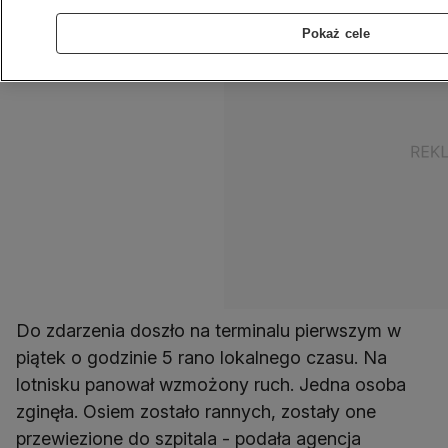
Pokaż cele
Do zdarzenia doszło na terminalu pierwszym w
piątek o godzinie 5 rano lokalnego czasu. Na
lotnisku panował wzmożony ruch. Jedna osoba
zginęła. Osiem zostało rannych, zostały one
przewiezione do szpitala - podała agencja