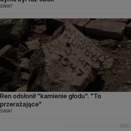
ŚWIAT
Ren odsłonił "kamienie głodu". "To
przerażające"
ŚWIAT