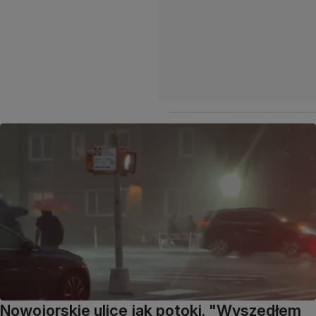
Nowojorskie ulice jak potoki. "Wyszedłem