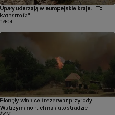
Upały uderzają w europejskie kraje. "To
katastrofa"
TVN24
Płonęły winnice i rezerwat przyrody.
Wstrzymano ruch na autostradzie
ŚWIAT