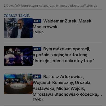
Źródło: PAP, bergrettung-salzburg.at, tvnmeteo.pl
Autorka/Autor: ps
ZOBACZ TAKŻE:
Waldemar Żurek, Marek
44 min
Magierowski
TVN24
Była mózgiem operacji,
45 min
a później zaginęła z fortuną.
"Istnieje jeden konkretny trop"
Bartosz Arłukowicz,
55 min
Wojciech Konieczny, Urszula
Pasławska, Michał Wójcik,
Mirosława Stachowiak-Różecka,
TVN24
Barbara Socha