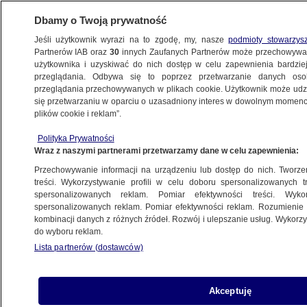
Dbamy o Twoją prywatność
Jeśli użytkownik wyrazi na to zgodę, my, nasze
podmioty stowarzys
Partnerów IAB oraz
30
innych Zaufanych Partnerów może przechowywa
METEO
użytkownika i uzyskiwać do nich dostęp w celu zapewnienia bardzi
przeglądania. Odbywa się to poprzez przetwarzanie danych os
przeglądania przechowywanych w plikach cookie. Użytkownik może udzie
ŚWIAT
się przetwarzaniu w oparciu o uzasadniony interes w dowolnym momencie
plików cookie i reklam”.
Lawina w Austrii porwała kilka osób.
Polityka Prywatności
Turystka poważnie ranna
Wraz z naszymi partnerami przetwarzamy dane w celu zapewnienia:
Przechowywanie informacji na urządzeniu lub dostęp do nich. Tworzeni
18.09.2024, 08:33
treści. Wykorzystywanie profili w celu doboru spersonalizowanych tr
spersonalizowanych reklam. Pomiar efektywności treści. Wyko
spersonalizowanych reklam. Pomiar efektywności reklam. Rozumienie o
Udostępnij
kombinacji danych z różnych źródeł. Rozwój i ulepszanie usług. Wykor
do wyboru reklam.
Lista partnerów (dostawców)
Akceptuję