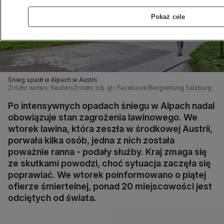
Pokaż cele
Śnieg spadł w Alpach w Austrii
Źródło wideo: Reuters
Źródło zdj. gł.: Facebook/Bergrettung Salzburg
Po intensywnych opadach śniegu w Alpach nadal
obowiązuje stan zagrożenia lawinowego. We
wtorek lawina, która zeszła w środkowej Austrii,
porwała kilka osób, jedna z nich została
poważnie ranna - podały służby. Kraj zmaga się
ze skutkami powodzi, choć sytuacja zaczęła się
poprawiać. We wtorek poinformowano o piątej
ofierze śmiertelnej, ponad 20 miejscowości jest
odciętych od świata.