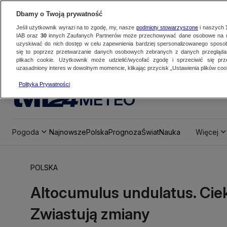
Dbamy o Twoją prywatność
Jeśli użytkownik wyrazi na to zgodę, my, nasze
podmioty stowarzyszone
i naszych
IAB oraz
30
innych Zaufanych Partnerów może przechowywać dane osobowe na ur
uzyskiwać do nich dostęp w celu zapewnienia bardziej spersonalizowanego sposo
się to poprzez przetwarzanie danych osobowych zebranych z danych przegląd
plikach cookie. Użytkownik może udzielić/wycofać zgodę i sprzeciwić się pr
uzasadniony interes w dowolnym momencie, klikając przycisk „Ustawienia plików cook
Polityka Prywatności
METEO
Pogoda
Najnowsze
Polska
Prognoza
Świat
Nauka
Więcej
POLSKA
Altocumulus undulatus. Cie
Zwiastują zmiany