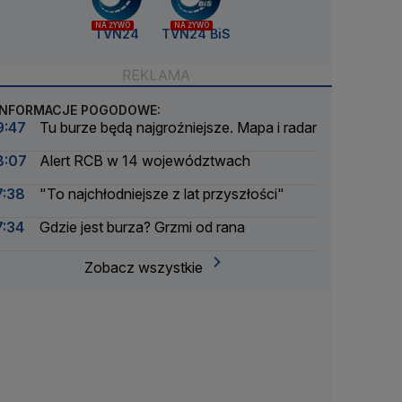
NA ŻYWO
NA ŻYWO
TVN24
TVN24 BiS
INFORMACJE POGODOWE:
9:47
Tu burze będą najgroźniejsze. Mapa i radar
8:07
Alert RCB w 14 województwach
7:38
"To najchłodniejsze z lat przyszłości"
7:34
Gdzie jest burza? Grzmi od rana
Zobacz wszystkie