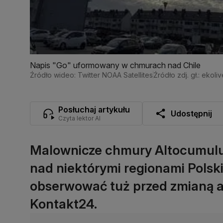
Napis "Go" uformowany w chmurach nad Chile
Źródło wideo: Twitter NOAA Satellites
Źródło zdj. gł.: ekol
Posłuchaj artykułu
Udostępnij
Czyta lektor AI
Malownicze chmury Altocumulus
nad niektórymi regionami Polsk
obserwować tuż przed zmianą au
Kontakt24.