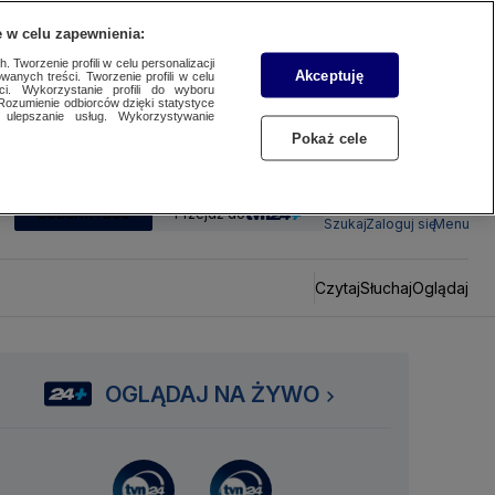
 w celu zapewnienia:
 Tworzenie profili w celu personalizacji
Akceptuję
wanych treści. Tworzenie profili w celu
ci. Wykorzystanie profili do wyboru
Rozumienie odbiorców dzięki statystyce
ulepszanie usług. Wykorzystywanie
Pokaż cele
SUBSKRYBUJ
Przejdź do
Szukaj
Zaloguj się
Menu
Czytaj
Słuchaj
Oglądaj
OGLĄDAJ NA ŻYWO