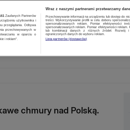
Wraz z naszymi partnerami przetwarzamy dane
161
Zaufanych Partnerów
Przechowywanie informacji na urządzeniu lub dostęp do nich.
treści. Wykorzystywanie profili w celu doboru spersonalizo
ządzeniu użytkownika i
spersonalizowanych reklam. Pomiar efektywności treś
bu przeglądania. Odbywa
spersonalizowanych reklam. Pomiar efektywności reklam. 
ania przechowywanych w
lub kombinacji danych z różnych źródeł. Rozwój i 
ograniczonych danych do wyboru reklam.
zetwarzaniu w oparciu o
ie i reklam”.
Lista partnerów (dostawców)
kawe chmury nad Polską.