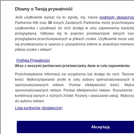
Dbamy o Twoją prywatność
Jeśli użytkownik wyrazi na to zgodę, my, nasze
podmioty stowarzys
Partnerów IAB oraz
30
innych Zaufanych Partnerów może przechowywa
METEO
użytkownika i uzyskiwać do nich dostęp w celu zapewnienia bardzi
przeglądania. Odbywa się to poprzez przetwarzanie danych os
przeglądania przechowywanych w plikach cookie. Użytkownik może udzie
POGODA
się przetwarzaniu w oparciu o uzasadniony interes w dowolnym momencie
plików cookie i reklam”.
Pogoda na środę 29.11. Mróz się utrzyma,
Polityka Prywatności
niektórym dosypie śniegu
Wraz z naszymi partnerami przetwarzamy dane w celu zapewnienia:
Przechowywanie informacji na urządzeniu lub dostęp do nich. Tworzeni
29.11.2023, 02:00
treści. Wykorzystywanie profili w celu doboru spersonalizowanych tr
spersonalizowanych reklam. Pomiar efektywności treści. Wyko
spersonalizowanych reklam. Pomiar efektywności reklam. Rozumienie o
Udostępnij
kombinacji danych z różnych źródeł. Rozwój i ulepszanie usług. Wykor
do wyboru reklam.
Lista partnerów (dostawców)
Akceptuję