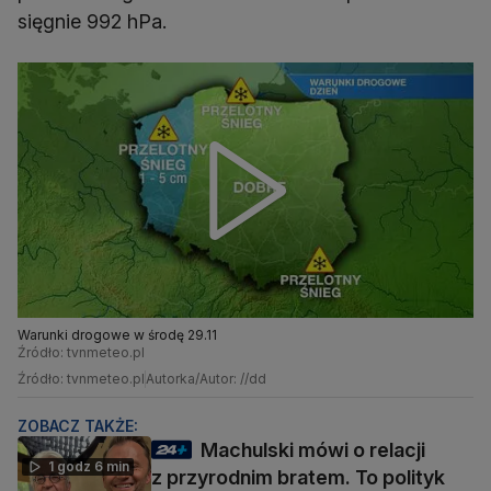
sięgnie 992 hPa.
Warunki drogowe w środę 29.11
Źródło: tvnmeteo.pl
Źródło: tvnmeteo.pl
Autorka/Autor: //dd
ZOBACZ TAKŻE:
Machulski mówi o relacji
1 godz 6 min
z przyrodnim bratem. To polityk