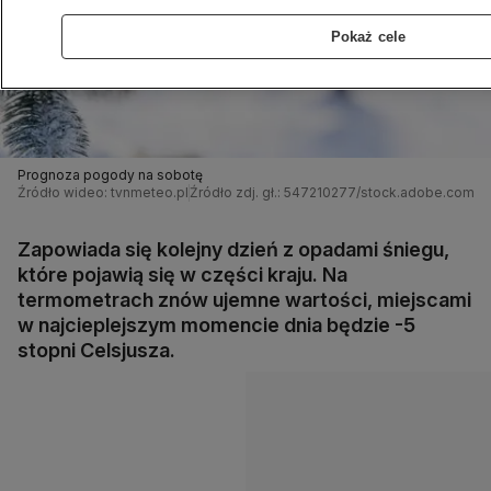
Pokaż cele
Prognoza pogody na sobotę
Źródło wideo: tvnmeteo.pl
Źródło zdj. gł.: 547210277/stock.adobe.com
Zapowiada się kolejny dzień z opadami śniegu,
które pojawią się w części kraju. Na
termometrach znów ujemne wartości, miejscami
w najcieplejszym momencie dnia będzie -5
stopni Celsjusza.