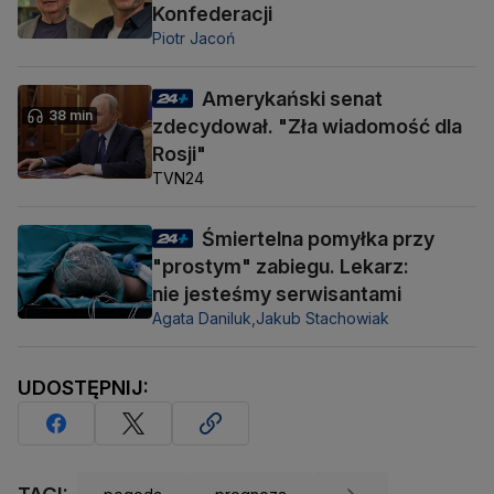
Konfederacji
Piotr Jacoń
Amerykański senat
38 min
zdecydował. "Zła wiadomość dla
Rosji"
TVN24
Śmiertelna pomyłka przy
"prostym" zabiegu. Lekarz:
nie jesteśmy serwisantami
Agata Daniluk,
Jakub Stachowiak
UDOSTĘPNIJ: