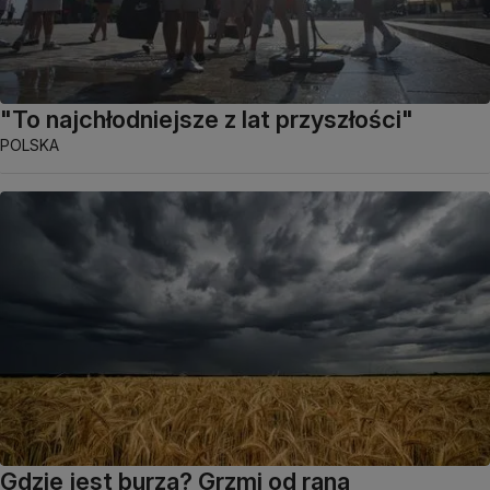
"To najchłodniejsze z lat przyszłości"
POLSKA
Gdzie jest burza? Grzmi od rana