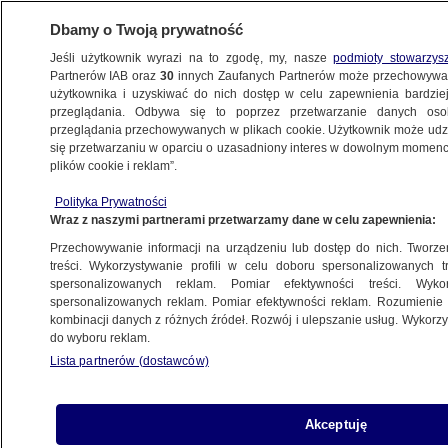
Dbamy o Twoją prywatność
Jeśli użytkownik wyrazi na to zgodę, my, nasze
podmioty stowarzys
Partnerów IAB oraz
30
innych Zaufanych Partnerów może przechowywa
METEO
użytkownika i uzyskiwać do nich dostęp w celu zapewnienia bardzi
przeglądania. Odbywa się to poprzez przetwarzanie danych os
przeglądania przechowywanych w plikach cookie. Użytkownik może udzie
POGODA
się przetwarzaniu w oparciu o uzasadniony interes w dowolnym momencie
plików cookie i reklam”.
W części kraju słychać grzmoty. Gdzie jest
Polityka Prywatności
burza
Wraz z naszymi partnerami przetwarzamy dane w celu zapewnienia:
Przechowywanie informacji na urządzeniu lub dostęp do nich. Tworzeni
25.04.2022, 11:50
Aktualizacja:
25.04.2022, 17:40
treści. Wykorzystywanie profili w celu doboru spersonalizowanych tr
spersonalizowanych reklam. Pomiar efektywności treści. Wyko
spersonalizowanych reklam. Pomiar efektywności reklam. Rozumienie o
Udostępnij
kombinacji danych z różnych źródeł. Rozwój i ulepszanie usług. Wykor
do wyboru reklam.
Lista partnerów (dostawców)
Akceptuję