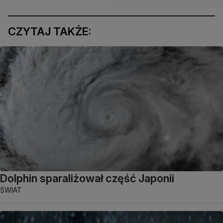
CZYTAJ TAKŻE:
Dolphin sparaliżował część Japonii
ŚWIAT