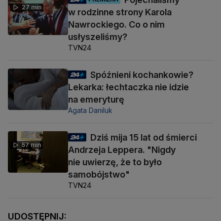
27 min
w rodzinne strony Karola
Nawrockiego. Co o nim
usłyszeliśmy?
TVN24
Spóźnieni kochankowie?
Lekarka: łechtaczka nie idzie
na emeryturę
Agata Daniluk
Dziś mija 15 lat od śmierci
57 min
Andrzeja Leppera. "Nigdy
nie uwierzę, że to było
samobójstwo"
TVN24
UDOSTĘPNIJ: