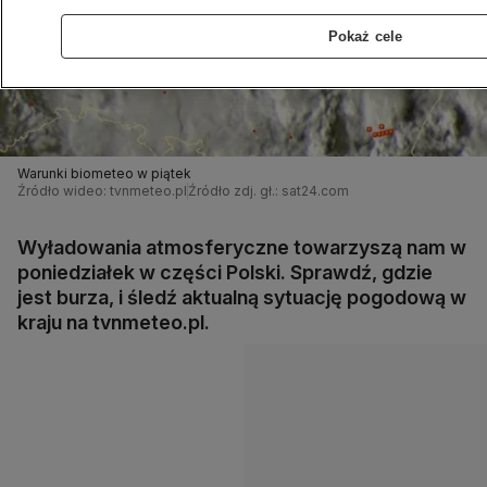
Pokaż cele
Warunki biometeo w piątek
Źródło wideo: tvnmeteo.pl
Źródło zdj. gł.: sat24.com
Wyładowania atmosferyczne towarzyszą nam w
poniedziałek w części Polski. Sprawdź, gdzie
jest burza, i śledź aktualną sytuację pogodową w
kraju na tvnmeteo.pl.