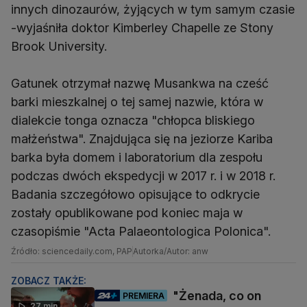
innych dinozaurów, żyjących w tym samym czasie
-wyjaśniła doktor Kimberley Chapelle ze Stony
Brook University.
Gatunek otrzymał nazwę Musankwa na cześć
barki mieszkalnej o tej samej nazwie, która w
dialekcie tonga oznacza "chłopca bliskiego
małżeństwa". Znajdująca się na jeziorze Kariba
barka była domem i laboratorium dla zespołu
podczas dwóch ekspedycji w 2017 r. i w 2018 r.
Badania szczegółowo opisujące to odkrycie
zostały opublikowane pod koniec maja w
czasopiśmie "Acta Palaeontologica Polonica".
Źródło: sciencedaily.com, PAP
Autorka/Autor: anw
ZOBACZ TAKŻE:
"Żenada, co on
PREMIERA
27 min