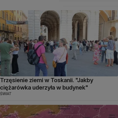
Trzęsienie ziemi w Toskanii. "Jakby
ciężarówka uderzyła w budynek"
ŚWIAT