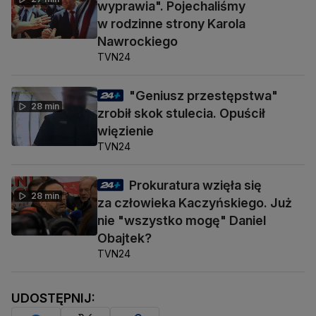
wyprawia". Pojechaliśmy
w rodzinne strony Karola
Nawrockiego
TVN24
"Geniusz przestępstwa"
28 min
zrobił skok stulecia. Opuścił
więzienie
TVN24
Prokuratura wzięła się
28 min
za człowieka Kaczyńskiego. Już
nie "wszystko mogę" Daniel
Obajtek?
TVN24
UDOSTĘPNIJ: