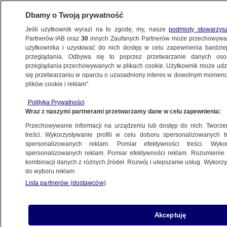
Dbamy o Twoją prywatność
Jeśli użytkownik wyrazi na to zgodę, my, nasze
podmioty stowarzys
Partnerów IAB oraz
30
innych Zaufanych Partnerów może przechowywa
METEO
użytkownika i uzyskiwać do nich dostęp w celu zapewnienia bardzi
przeglądania. Odbywa się to poprzez przetwarzanie danych os
przeglądania przechowywanych w plikach cookie. Użytkownik może udzie
NAUKA
się przetwarzaniu w oparciu o uzasadniony interes w dowolnym momencie
plików cookie i reklam”.
W Zimbabwe odkryto nowy gatunek
Polityka Prywatności
dinozaura
Wraz z naszymi partnerami przetwarzamy dane w celu zapewnienia:
Przechowywanie informacji na urządzeniu lub dostęp do nich. Tworzeni
2.06.2024, 11:27
treści. Wykorzystywanie profili w celu doboru spersonalizowanych tr
spersonalizowanych reklam. Pomiar efektywności treści. Wyko
spersonalizowanych reklam. Pomiar efektywności reklam. Rozumienie o
Udostępnij
kombinacji danych z różnych źródeł. Rozwój i ulepszanie usług. Wykor
do wyboru reklam.
Lista partnerów (dostawców)
Akceptuję