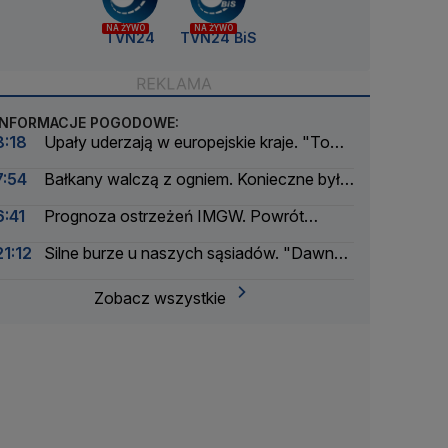
NA ŻYWO
NA ŻYWO
TVN24
TVN24 BiS
INFORMACJE POGODOWE:
8:18
Upały uderzają w europejskie kraje. "To
katastrofa"
7:54
Bałkany walczą z ogniem. Konieczne były
ewakuacje
6:41
Prognoza ostrzeżeń IMGW. Powrót
skwaru na horyzoncie
21:12
Silne burze u naszych sąsiadów. "Dawno
nie było tak intensywnego okresu"
Zobacz wszystkie