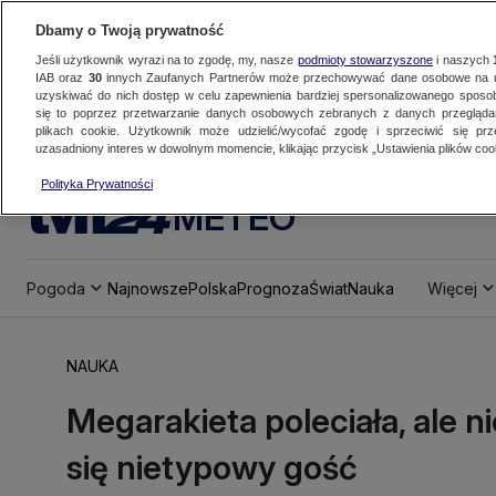
Dbamy o Twoją prywatność
Jeśli użytkownik wyrazi na to zgodę, my, nasze
podmioty stowarzyszone
i naszych
IAB oraz
30
innych Zaufanych Partnerów może przechowywać dane osobowe na ur
uzyskiwać do nich dostęp w celu zapewnienia bardziej spersonalizowanego sposo
się to poprzez przetwarzanie danych osobowych zebranych z danych przegląd
plikach cookie. Użytkownik może udzielić/wycofać zgodę i sprzeciwić się pr
uzasadniony interes w dowolnym momencie, klikając przycisk „Ustawienia plików cook
Polityka Prywatności
METEO
Pogoda
Najnowsze
Polska
Prognoza
Świat
Nauka
Więcej
NAUKA
Megarakieta poleciała, ale ni
się nietypowy gość