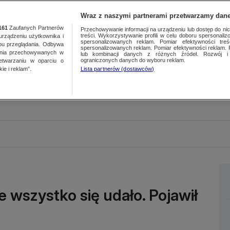
Wraz z naszymi partnerami przetwarzamy dane
161
Zaufanych Partnerów
Przechowywanie informacji na urządzeniu lub dostęp do nich.
treści. Wykorzystywanie profili w celu doboru spersonalizo
ządzeniu użytkownika i
spersonalizowanych reklam. Pomiar efektywności treś
bu przeglądania. Odbywa
spersonalizowanych reklam. Pomiar efektywności reklam. 
ania przechowywanych w
lub kombinacji danych z różnych źródeł. Rozwój i 
ograniczonych danych do wyboru reklam.
zetwarzaniu w oparciu o
ie i reklam”.
Lista partnerów (dostawców)
e wszystko się udało. Pojawił