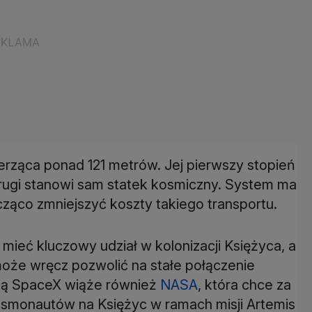
rząca ponad 121 metrów. Jej pierwszy stopień
rugi stanowi sam statek kosmiczny. System ma
acząco zmniejszyć koszty takiego transportu.
ieć kluczowy udział w kolonizacji Księżyca, a
może wręcz pozwolić na stałe połączenie
sją SpaceX wiąże również
NASA
, która chce za
osmonautów na Księżyc w ramach misji Artemis