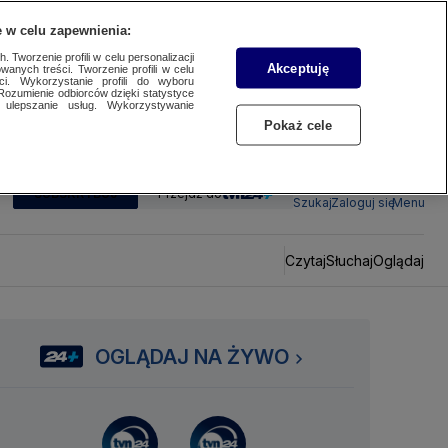
 w celu zapewnienia:
 Tworzenie profili w celu personalizacji
Akceptuję
wanych treści. Tworzenie profili w celu
ci. Wykorzystanie profili do wyboru
Rozumienie odbiorców dzięki statystyce
ulepszanie usług. Wykorzystywanie
Pokaż cele
SUBSKRYBUJ
Przejdź do
Szukaj
Zaloguj się
Menu
Czytaj
Słuchaj
Oglądaj
OGLĄDAJ NA ŻYWO