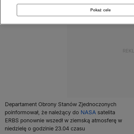
Pokaż cele
Departament Obrony Stanów Zjednoczonych
poinformował, że należący do
NASA
satelita
ERBS ponownie wszedł w ziemską atmosferę w
niedzielę o godzinie 23.04 czasu