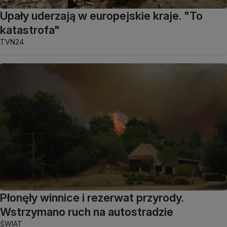
Upały uderzają w europejskie kraje. "To
katastrofa"
TVN24
Płonęły winnice i rezerwat przyrody.
Wstrzymano ruch na autostradzie
ŚWIAT