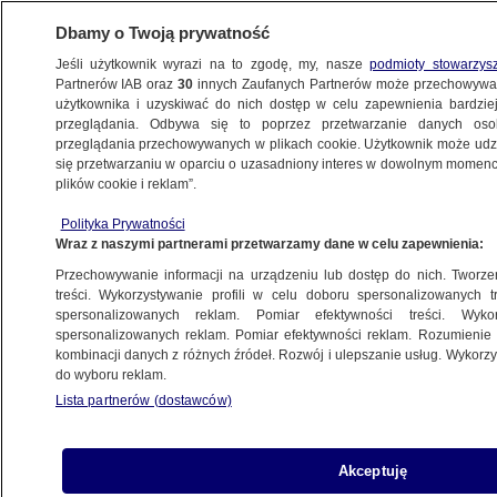
Dbamy o Twoją prywatność
Jeśli użytkownik wyrazi na to zgodę, my, nasze
podmioty stowarzys
Partnerów IAB oraz
30
innych Zaufanych Partnerów może przechowywa
METEO
użytkownika i uzyskiwać do nich dostęp w celu zapewnienia bardzi
przeglądania. Odbywa się to poprzez przetwarzanie danych os
przeglądania przechowywanych w plikach cookie. Użytkownik może udzie
NAUKA
się przetwarzaniu w oparciu o uzasadniony interes w dowolnym momencie
plików cookie i reklam”.
Satelita ERBS spadł na Ziemię
Polityka Prywatności
Wraz z naszymi partnerami przetwarzamy dane w celu zapewnienia:
9.01.2023, 18:22
Przechowywanie informacji na urządzeniu lub dostęp do nich. Tworzeni
treści. Wykorzystywanie profili w celu doboru spersonalizowanych tr
Udostępnij
spersonalizowanych reklam. Pomiar efektywności treści. Wyko
spersonalizowanych reklam. Pomiar efektywności reklam. Rozumienie o
kombinacji danych z różnych źródeł. Rozwój i ulepszanie usług. Wykor
Należący do NASA satelita ERBS zakończył
do wyboru reklam.
swoją pracę i po 38 latach orbitowania wokół
Lista partnerów (dostawców)
naszej planety spadł na Ziemię. Ważące około
2450 kilogramów urządzenie weszło w
poniedziałek w ziemską atmosferę nad Morzem
Akceptuję
Beringa.