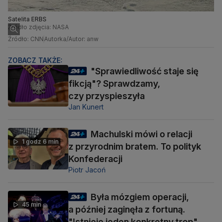
Satelita ERBS
Źródło zdjęcia: NASA
Źródło: CNN
Autorka/Autor: anw
ZOBACZ TAKŻE:
"Sprawiedliwość staje się
fikcją"? Sprawdzamy,
czy przyspieszyła
Jan Kunert
Machulski mówi o relacji
1 godz 6 min
z przyrodnim bratem. To polityk
Konfederacji
Piotr Jacoń
Była mózgiem operacji,
45 min
a później zaginęła z fortuną.
"Istnieje jeden konkretny trop"