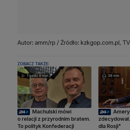
Autor: amm/rp / Źródło: kzkgop.com.pl, T
ZOBACZ TAKŻE:
1 godz 6 min
38 min
Machulski mówi
Amery
o relacji z przyrodnim bratem.
zdecydował.
To polityk Konfederacji
dla Rosji"