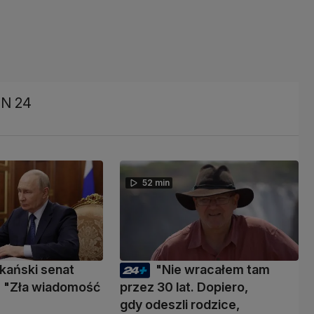
VN 24
52 min
kański senat
"Nie wracałem tam
 "Zła wiadomość
przez 30 lat. Dopiero,
gdy odeszli rodzice,