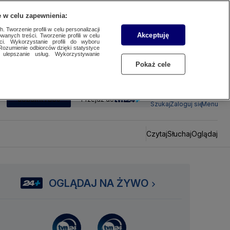
 w celu zapewnienia:
 Tworzenie profili w celu personalizacji
Akceptuję
wanych treści. Tworzenie profili w celu
ci. Wykorzystanie profili do wyboru
Rozumienie odbiorców dzięki statystyce
ulepszanie usług. Wykorzystywanie
Pokaż cele
SUBSKRYBUJ
Przejdź do
Szukaj
Zaloguj się
Menu
Czytaj
Słuchaj
Oglądaj
OGLĄDAJ NA ŻYWO