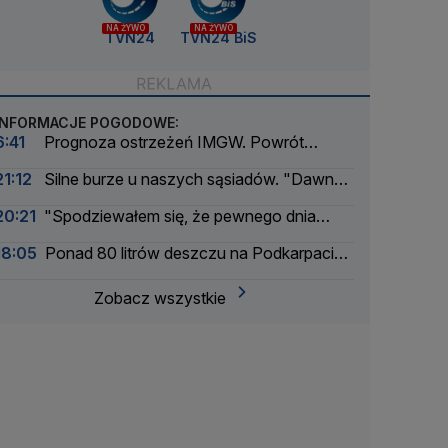
NA ŻYWO
NA ŻYWO
TVN24
TVN24 BiS
INFORMACJE POGODOWE:
6:41
Prognoza ostrzeżeń IMGW. Powrót
skwaru na horyzoncie
21:12
Silne burze u naszych sąsiadów. "Dawno
nie było tak intensywnego okresu"
20:21
"Spodziewałem się, że pewnego dnia
nadejdzie nasza kolej"
18:05
Ponad 80 litrów deszczu na Podkarpaciu.
Ulice Rzeszowa jak rzeki
Zobacz wszystkie