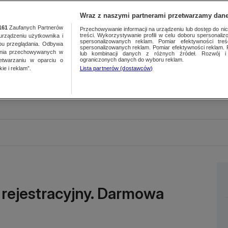
Wraz z naszymi partnerami przetwarzamy dane
161
Zaufanych Partnerów
Przechowywanie informacji na urządzeniu lub dostęp do nich.
treści. Wykorzystywanie profili w celu doboru spersonalizo
ządzeniu użytkownika i
spersonalizowanych reklam. Pomiar efektywności treś
bu przeglądania. Odbywa
spersonalizowanych reklam. Pomiar efektywności reklam. 
ania przechowywanych w
lub kombinacji danych z różnych źródeł. Rozwój i 
ograniczonych danych do wyboru reklam.
zetwarzaniu w oparciu o
ie i reklam”.
Lista partnerów (dostawców)
 rejestracyjny. Darmowa