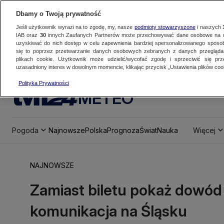
Dbamy o Twoją prywatność
Jeśli użytkownik wyrazi na to zgodę, my, nasze
podmioty stowarzyszone
i naszych
IAB oraz
30
innych Zaufanych Partnerów może przechowywać dane osobowe na ur
uzyskiwać do nich dostęp w celu zapewnienia bardziej spersonalizowanego sposo
się to poprzez przetwarzanie danych osobowych zebranych z danych przegląd
plikach cookie. Użytkownik może udzielić/wycofać zgodę i sprzeciwić się pr
uzasadniony interes w dowolnym momencie, klikając przycisk „Ustawienia plików cook
Polityka Prywatności
METEO
Pogoda
Najnowsze
Polska
Prognoza
Świat
Nauka
Więcej
NAJNOWSZE
Zamiast biletu pokaż dowód
komunikacja na Śląsku