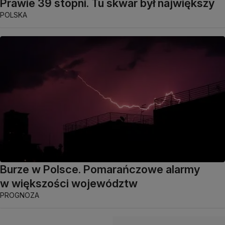
Prawie 39 stopni. Tu skwar był największy
POLSKA
Burze w Polsce. Pomarańczowe alarmy
w większości województw
PROGNOZA