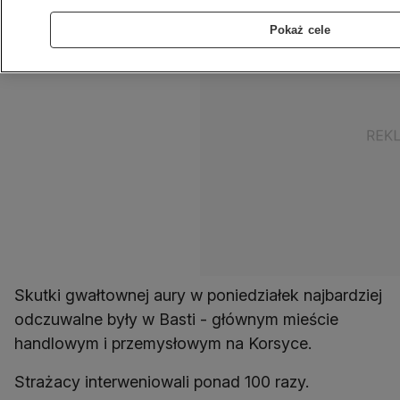
Pokaż cele
Skutki gwałtownej aury w poniedziałek najbardziej
odczuwalne były w Basti - głównym mieście
handlowym i przemysłowym na Korsyce.
Strażacy interweniowali ponad 100 razy.