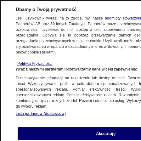
Dbamy o Twoją prywatność
Jeśli użytkownik wyrazi na to zgodę, my, nasze
podmioty stowarzys
Partnerów IAB oraz
30
innych Zaufanych Partnerów może przechowywa
METEO
użytkownika i uzyskiwać do nich dostęp w celu zapewnienia bardzi
przeglądania. Odbywa się to poprzez przetwarzanie danych os
przeglądania przechowywanych w plikach cookie. Użytkownik może udzie
NAJNOWSZE
się przetwarzaniu w oparciu o uzasadniony interes w dowolnym momencie
plików cookie i reklam”.
Załamanie pogody na Korsyce. Trąba
Polityka Prywatności
wodna straszyła na wybrzeżu
Wraz z naszymi partnerami przetwarzamy dane w celu zapewnienia:
Przechowywanie informacji na urządzeniu lub dostęp do nich. Tworzeni
15.07.2019, 20:44
treści. Wykorzystywanie profili w celu doboru spersonalizowanych tr
spersonalizowanych reklam. Pomiar efektywności treści. Wyko
spersonalizowanych reklam. Pomiar efektywności reklam. Rozumienie o
Udostępnij
kombinacji danych z różnych źródeł. Rozwój i ulepszanie usług. Wykor
do wyboru reklam.
Poniedziałek był bardzo niespokojnym dniem na
Lista partnerów (dostawców)
Korsyce. Nawałnica przyniosła tam opady
ulewnego deszczu. U wybrzeża wyspy
zaobserwowano trąbę wodną.
Akceptuję