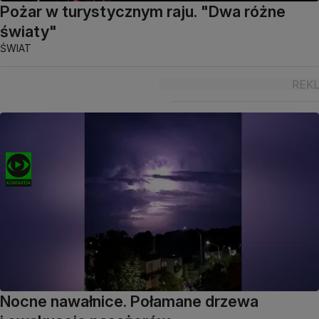
Pożar w turystycznym raju. "Dwa różne
światy"
ŚWIAT
Nocne nawałnice. Połamane drzewa