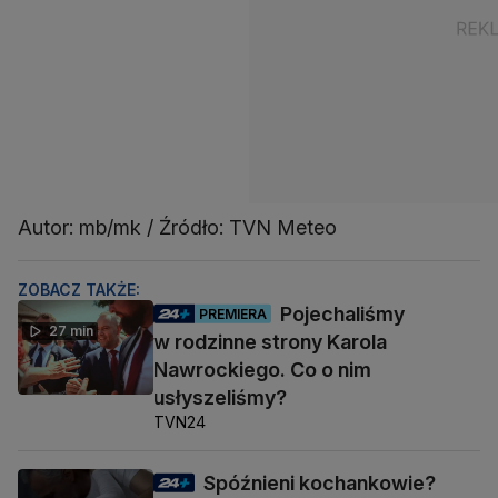
Autor: mb/mk / Źródło: TVN Meteo
ZOBACZ TAKŻE:
Pojechaliśmy
PREMIERA
27 min
w rodzinne strony Karola
Nawrockiego. Co o nim
usłyszeliśmy?
TVN24
Spóźnieni kochankowie?