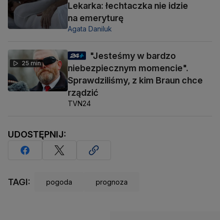
Lekarka: łechtaczka nie idzie
na emeryturę
Agata Daniluk
"Jesteśmy w bardzo
25 min
niebezpiecznym momencie".
Sprawdziliśmy, z kim Braun chce
rządzić
TVN24
UDOSTĘPNIJ:
TAGI:
pogoda
prognoza