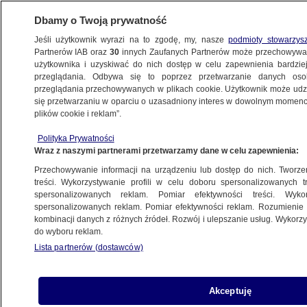
Dbamy o Twoją prywatność
Jeśli użytkownik wyrazi na to zgodę, my, nasze
podmioty stowarzys
Partnerów IAB oraz
30
innych Zaufanych Partnerów może przechowywa
METEO
użytkownika i uzyskiwać do nich dostęp w celu zapewnienia bardzi
przeglądania. Odbywa się to poprzez przetwarzanie danych os
przeglądania przechowywanych w plikach cookie. Użytkownik może udzie
NAJNOWSZE
się przetwarzaniu w oparciu o uzasadniony interes w dowolnym momencie
plików cookie i reklam”.
Większość turystów zobaczy na niebie
Polityka Prywatności
ciemne chmury. Opalą się nieliczni
Wraz z naszymi partnerami przetwarzamy dane w celu zapewnienia:
Przechowywanie informacji na urządzeniu lub dostęp do nich. Tworzeni
23.09.2014, 18:48
treści. Wykorzystywanie profili w celu doboru spersonalizowanych tr
spersonalizowanych reklam. Pomiar efektywności treści. Wyko
spersonalizowanych reklam. Pomiar efektywności reklam. Rozumienie o
Udostępnij
kombinacji danych z różnych źródeł. Rozwój i ulepszanie usług. Wykor
do wyboru reklam.
Lista partnerów (dostawców)
Akceptuję