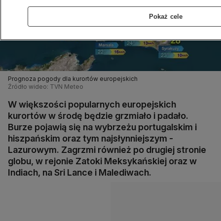
Pokaż cele
Prognoza pogody dla kurortów europejskich
Źródło wideo: TVN Meteo
W większości popularnych europejskich
kurortów w środę będzie grzmiało i padało.
Burze pojawią się na wybrzeżu portugalskim i
hiszpańskim oraz tym najsłynniejszym -
Lazurowym. Zagrzmi również po drugiej stronie
globu, w rejonie Zatoki Meksykańskiej oraz w
Indiach, na Sri Lance i Malediwach.