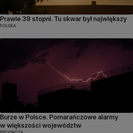
Prawie 39 stopni. Tu skwar był największy
POLSKA
Burze w Polsce. Pomarańczowe alarmy
w większości województw
PROGNOZA