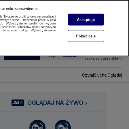
 w celu zapewnienia:
 Tworzenie profili w celu personalizacji
Akceptuję
wanych treści. Tworzenie profili w celu
ci. Wykorzystanie profili do wyboru
Rozumienie odbiorców dzięki statystyce
ulepszanie usług. Wykorzystywanie
Pokaż cele
SUBSKRYBUJ
Przejdź do
Szukaj
Zaloguj się
Menu
Czytaj
Słuchaj
Oglądaj
OGLĄDAJ NA ŻYWO