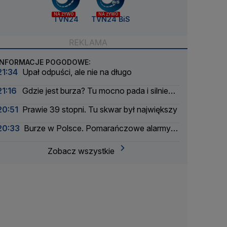
NA ŻYWO
NA ŻYWO
TVN24
TVN24 BiS
INFORMACJE POGODOWE:
21:34
Upał odpuści, ale nie na długo
21:16
Gdzie jest burza? Tu mocno pada i silnie
wieje
20:51
Prawie 39 stopni. Tu skwar był największy
20:33
Burze w Polsce. Pomarańczowe alarmy w
większości województw
Zobacz wszystkie