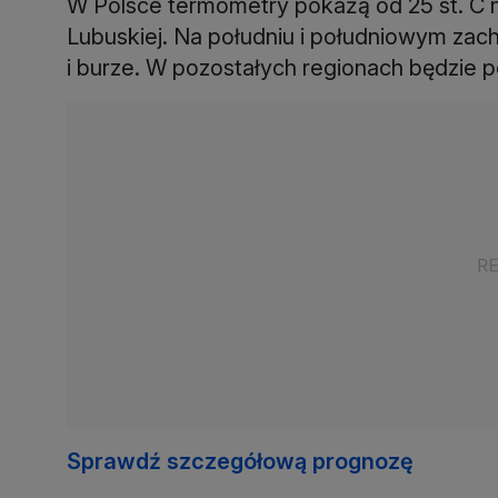
W Polsce termometry pokażą od 25 st. C n
Lubuskiej. Na południu i południowym zac
i burze. W pozostałych regionach będzie 
Sprawdź szczegółową prognozę