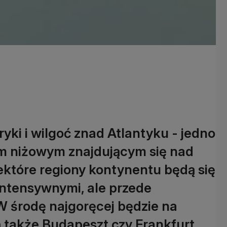
ki i wilgoć znad Atlantyku - jedno
m niżowym znajdującym się nad
ektóre regiony kontynentu będą się
intensywnymi, ale przede
W środę najgoręcej będzie na
ą także Budapeszt czy Frankfurt.