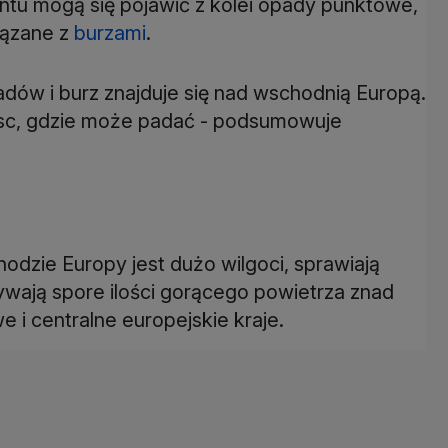
ntu mogą się pojawić z kolei opady punktowe,
wiązane z
burzami
.
adów i burz znajduje się nad wschodnią Europą.
ejsc, gdzie może padać - podsumowuje
odzie Europy jest dużo wilgoci, sprawiają
ywają spore ilości gorącego powietrza znad
e i centralne europejskie kraje.