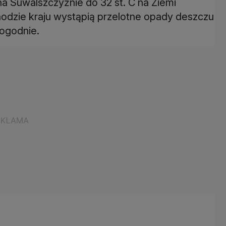
a Suwalszczyźnie do 32 st. C na Ziemi
hodzie kraju wystąpią przelotne opady deszczu
pogodnie.