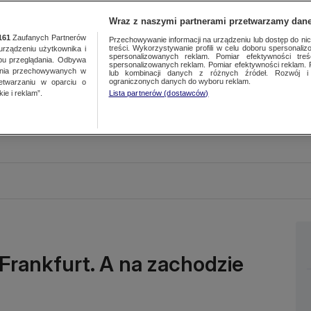
Wraz z naszymi partnerami przetwarzamy dane
161
Zaufanych Partnerów
Przechowywanie informacji na urządzeniu lub dostęp do nich.
treści. Wykorzystywanie profili w celu doboru spersonalizo
ządzeniu użytkownika i
spersonalizowanych reklam. Pomiar efektywności treś
bu przeglądania. Odbywa
spersonalizowanych reklam. Pomiar efektywności reklam. 
ania przechowywanych w
lub kombinacji danych z różnych źródeł. Rozwój i 
ograniczonych danych do wyboru reklam.
zetwarzaniu w oparciu o
ie i reklam”.
Lista partnerów (dostawców)
Frankfurt. A na zachodzie