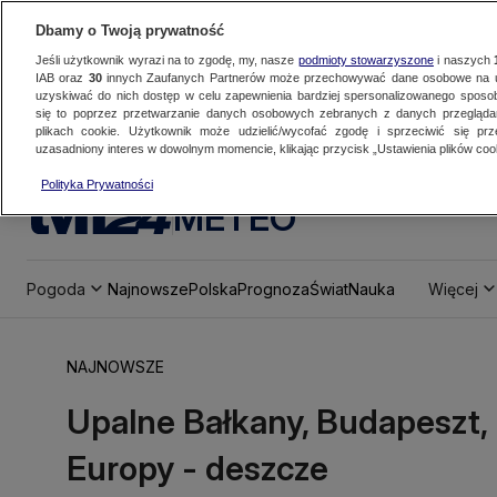
Dbamy o Twoją prywatność
Jeśli użytkownik wyrazi na to zgodę, my, nasze
podmioty stowarzyszone
i naszych
IAB oraz
30
innych Zaufanych Partnerów może przechowywać dane osobowe na ur
uzyskiwać do nich dostęp w celu zapewnienia bardziej spersonalizowanego sposo
się to poprzez przetwarzanie danych osobowych zebranych z danych przegląd
plikach cookie. Użytkownik może udzielić/wycofać zgodę i sprzeciwić się pr
uzasadniony interes w dowolnym momencie, klikając przycisk „Ustawienia plików cook
Polityka Prywatności
METEO
Pogoda
Najnowsze
Polska
Prognoza
Świat
Nauka
Więcej
NAJNOWSZE
Upalne Bałkany, Budapeszt, 
Europy - deszcze