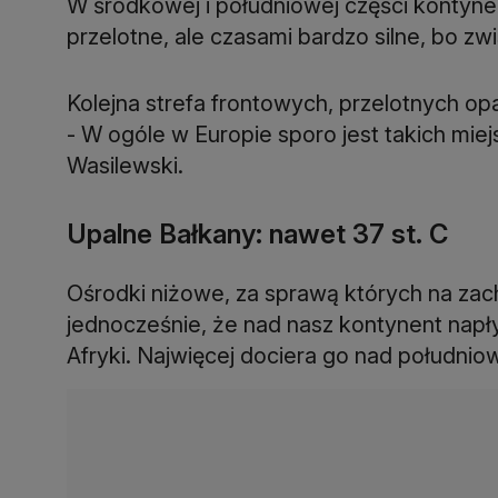
W środkowej i południowej części kontyne
przelotne, ale czasami bardzo silne, bo z
Kolejna strefa frontowych, przelotnych op
- W ogóle w Europie sporo jest takich mi
Wasilewski.
Upalne Bałkany: nawet 37 st. C
Ośrodki niżowe, za sprawą których na zach
jednocześnie, że nad nasz kontynent napł
Afryki. Najwięcej dociera go nad południow