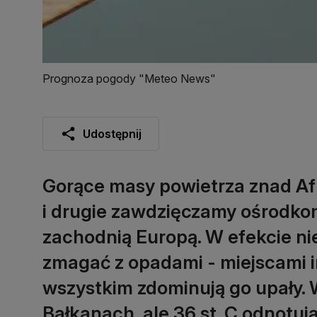
Prognoza pogody "Meteo News"
Udostępnij
Gorące masy powietrza znad Afry
i drugie zawdzięczamy ośrodko
zachodnią Europą. W efekcie ni
zmagać z opadami - miejscami 
wszystkim zdominują go upały. 
Bałkanach, ale 36 st. C odnotuj