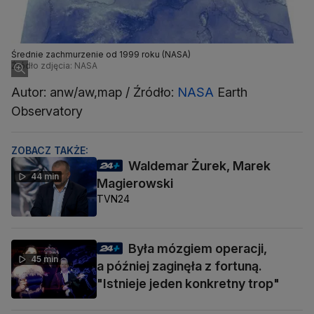
Średnie zachmurzenie od 1999 roku (NASA)
Źródło zdjęcia: NASA
Autor: anw/aw,map / Źródło:
NASA
Earth
Observatory
ZOBACZ TAKŻE:
Waldemar Żurek, Marek
44 min
Magierowski
TVN24
Była mózgiem operacji,
45 min
a później zaginęła z fortuną.
"Istnieje jeden konkretny trop"