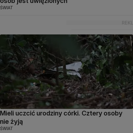
osób jest uwięzionych
ŚWIAT
Mieli uczcić urodziny córki. Cztery osoby
nie żyją
ŚWIAT