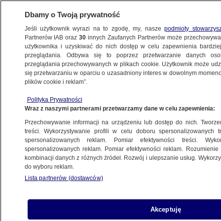
Dbamy o Twoją prywatność
Jeśli użytkownik wyrazi na to zgodę, my, nasze
podmioty stowarzys
Partnerów IAB oraz
30
innych Zaufanych Partnerów może przechowywa
METEO
użytkownika i uzyskiwać do nich dostęp w celu zapewnienia bardzi
przeglądania. Odbywa się to poprzez przetwarzanie danych os
przeglądania przechowywanych w plikach cookie. Użytkownik może udzie
NAJNOWSZE
się przetwarzaniu w oparciu o uzasadniony interes w dowolnym momencie
plików cookie i reklam”.
Takie zdjęcia to rzadkość zimą
Polityka Prywatności
Wraz z naszymi partnerami przetwarzamy dane w celu zapewnienia:
4.03.2019, 07:00
Przechowywanie informacji na urządzeniu lub dostęp do nich. Tworzeni
treści. Wykorzystywanie profili w celu doboru spersonalizowanych tr
Udostępnij
spersonalizowanych reklam. Pomiar efektywności treści. Wyko
spersonalizowanych reklam. Pomiar efektywności reklam. Rozumienie o
kombinacji danych z różnych źródeł. Rozwój i ulepszanie usług. Wykor
Przez potężny wyż, który ulokował się pod
do wyboru reklam.
koniec lutego nad Europą, na niebie nie było
Lista partnerów (dostawców)
praktycznie żadnych chmur. Nie jest to
codzienna sytuacja o tej porze roku.
Akceptuję