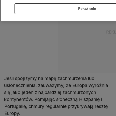
Pokaż cele
Jeśli spojrzymy na mapę zachmurzenia lub
usłonecznienia, zauważymy, że Europa wyróżnia
się jako jeden z najbardziej zachmurzonych
kontynentów. Pomijając słoneczną Hiszpanię i
Portugalię, chmury regularnie przykrywają resztę
Europy.