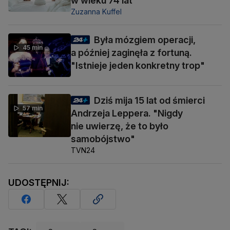
w wieku 74 lat
Zuzanna Kuffel
Była mózgiem operacji,
45 min
a później zaginęła z fortuną.
"Istnieje jeden konkretny trop"
Dziś mija 15 lat od śmierci
57 min
Andrzeja Leppera. "Nigdy
nie uwierzę, że to było
samobójstwo"
TVN24
UDOSTĘPNIJ: