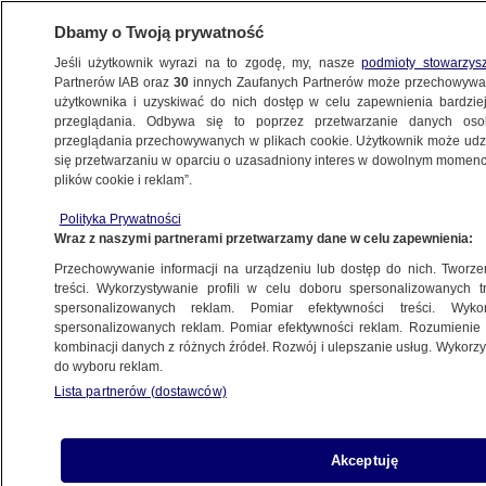
Dbamy o Twoją prywatność
Jeśli użytkownik wyrazi na to zgodę, my, nasze
podmioty stowarzys
Partnerów IAB oraz
30
innych Zaufanych Partnerów może przechowywa
METEO
użytkownika i uzyskiwać do nich dostęp w celu zapewnienia bardzi
przeglądania. Odbywa się to poprzez przetwarzanie danych os
przeglądania przechowywanych w plikach cookie. Użytkownik może udzie
NAJNOWSZE
się przetwarzaniu w oparciu o uzasadniony interes w dowolnym momencie
plików cookie i reklam”.
Smog znowu dusi. Normy przekroczone
Polityka Prywatności
kilka razy
Wraz z naszymi partnerami przetwarzamy dane w celu zapewnienia:
Przechowywanie informacji na urządzeniu lub dostęp do nich. Tworzeni
8.01.2018, 20:36
treści. Wykorzystywanie profili w celu doboru spersonalizowanych tr
spersonalizowanych reklam. Pomiar efektywności treści. Wyko
spersonalizowanych reklam. Pomiar efektywności reklam. Rozumienie o
Udostępnij
kombinacji danych z różnych źródeł. Rozwój i ulepszanie usług. Wykor
do wyboru reklam.
Lista partnerów (dostawców)
Akceptuję