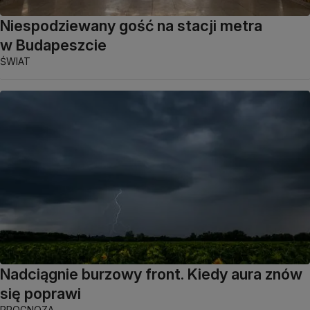
Niespodziewany gość na stacji metra
w Budapeszcie
ŚWIAT
Nadciągnie burzowy front. Kiedy aura znów
się poprawi
PROGNOZA