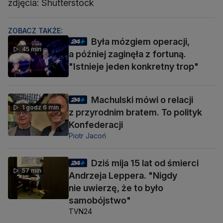
zdjęcia: Shutterstock
ZOBACZ TAKŻE:
Była mózgiem operacji,
45 min
a później zaginęła z fortuną.
"Istnieje jeden konkretny trop"
Machulski mówi o relacji
1 godz 6 min
z przyrodnim bratem. To polityk
Konfederacji
Piotr Jacoń
Dziś mija 15 lat od śmierci
57 min
Andrzeja Leppera. "Nigdy
nie uwierzę, że to było
samobójstwo"
TVN24