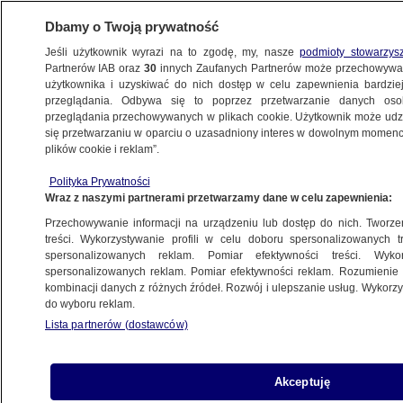
Dbamy o Twoją prywatność
Jeśli użytkownik wyrazi na to zgodę, my, nasze
podmioty stowarzys
Partnerów IAB oraz
30
innych Zaufanych Partnerów może przechowywa
METEO
użytkownika i uzyskiwać do nich dostęp w celu zapewnienia bardzi
przeglądania. Odbywa się to poprzez przetwarzanie danych os
przeglądania przechowywanych w plikach cookie. Użytkownik może udzie
NAJNOWSZE
się przetwarzaniu w oparciu o uzasadniony interes w dowolnym momencie
plików cookie i reklam”.
Smog oddziałuje na nasze zdrowie. Nawet,
Polityka Prywatności
kiedy już nie występuje
Wraz z naszymi partnerami przetwarzamy dane w celu zapewnienia:
Przechowywanie informacji na urządzeniu lub dostęp do nich. Tworzeni
3.12.2017, 13:29
treści. Wykorzystywanie profili w celu doboru spersonalizowanych tr
spersonalizowanych reklam. Pomiar efektywności treści. Wyko
spersonalizowanych reklam. Pomiar efektywności reklam. Rozumienie o
Udostępnij
kombinacji danych z różnych źródeł. Rozwój i ulepszanie usług. Wykor
do wyboru reklam.
Lista partnerów (dostawców)
Akceptuję