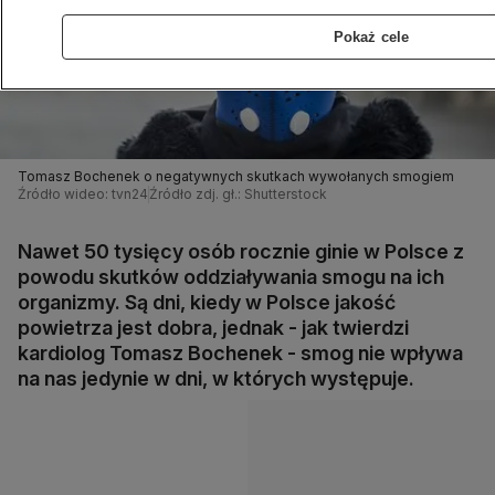
Pokaż cele
Tomasz Bochenek o negatywnych skutkach wywołanych smogiem
Źródło wideo: tvn24
Źródło zdj. gł.: Shutterstock
Nawet 50 tysięcy osób rocznie ginie w Polsce z
powodu skutków oddziaływania smogu na ich
organizmy. Są dni, kiedy w Polsce jakość
powietrza jest dobra, jednak - jak twierdzi
kardiolog Tomasz Bochenek - smog nie wpływa
na nas jedynie w dni, w których występuje.