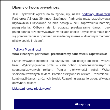
Dbamy o Twoją prywatność
Jeśli użytkownik wyrazi na to zgodę, my, nasze
podmioty stowarzys
Partnerów IAB oraz
30
innych Zaufanych Partnerów może przechowywa
METEO
użytkownika i uzyskiwać do nich dostęp w celu zapewnienia bardzi
przeglądania. Odbywa się to poprzez przetwarzanie danych os
przeglądania przechowywanych w plikach cookie. Użytkownik może udzie
NAJNOWSZE
się przetwarzaniu w oparciu o uzasadniony interes w dowolnym momencie
plików cookie i reklam”.
Prognoza pogody na dziś: słonecznie
Polityka Prywatności
i ciepło. Lekki mróz tylko na północnym
Wraz z naszymi partnerami przetwarzamy dane w celu zapewnienia:
wschodzie Polski
Przechowywanie informacji na urządzeniu lub dostęp do nich. Tworzeni
treści. Wykorzystywanie profili w celu doboru spersonalizowanych tr
4.02.2014, 07:13
spersonalizowanych reklam. Pomiar efektywności treści. Wyko
spersonalizowanych reklam. Pomiar efektywności reklam. Rozumienie o
kombinacji danych z różnych źródeł. Rozwój i ulepszanie usług. Wykor
Udostępnij
do wyboru reklam.
Lista partnerów (dostawców)
Akceptuję