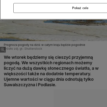
Pokaż cele
Prognoza pogody na dziś: w całym kraju będzie pogodnie
Źródło zdj. gł.: Shutterstock
We wtorek będziemy się cieszyć przyjemną
pogodą. We wszystkich regionach możemy
liczyć na dużą dawkę słonecznego światła, a w
większości także na dodatnie temperatury.
Ujemne wartości w ciągu dnia odnotują tylko
Suwalszczyzna i Podlasie.