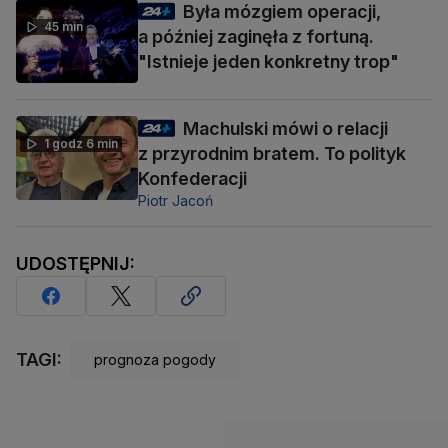
Była mózgiem operacji,
45 min
a później zaginęła z fortuną.
"Istnieje jeden konkretny trop"
Machulski mówi o relacji
1 godz 6 min
z przyrodnim bratem. To polityk
Konfederacji
Piotr Jacoń
UDOSTĘPNIJ:
TAGI:
prognoza pogody