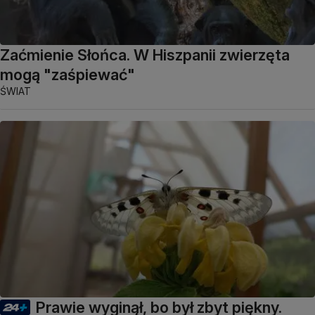
Zaćmienie Słońca. W Hiszpanii zwierzęta
mogą "zaśpiewać"
ŚWIAT
Prawie wyginął, bo był zbyt piękny.