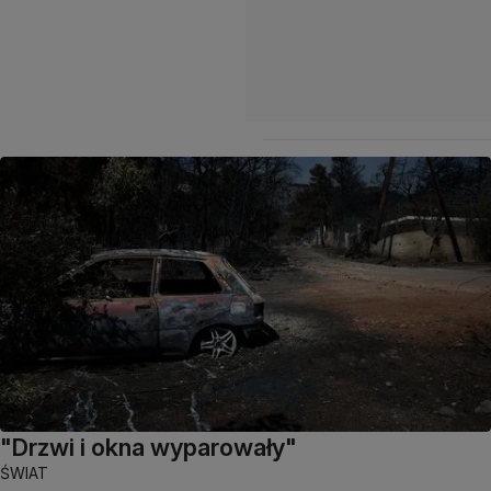
"Drzwi i okna wyparowały"
ŚWIAT