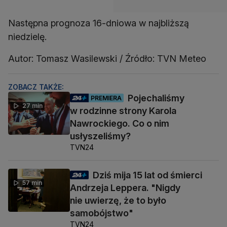
Następna prognoza 16-dniowa w najbliższą
niedzielę.
Autor: Tomasz Wasilewski / Źródło: TVN Meteo
ZOBACZ TAKŻE:
Pojechaliśmy
PREMIERA
27 min
w rodzinne strony Karola
Nawrockiego. Co o nim
usłyszeliśmy?
TVN24
Dziś mija 15 lat od śmierci
57 min
Andrzeja Leppera. "Nigdy
nie uwierzę, że to było
samobójstwo"
TVN24