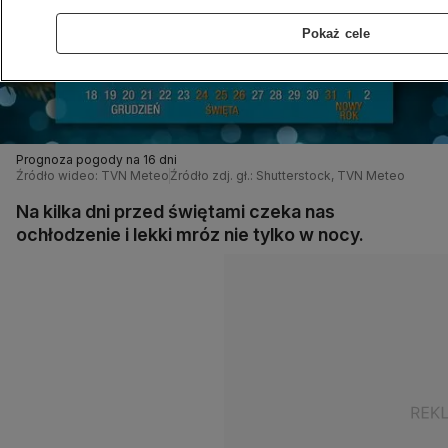
Pokaż cele
Prognoza pogody na 16 dni
Źródło wideo: TVN Meteo
Źródło zdj. gł.: Shutterstock, TVN Meteo
Na kilka dni przed świętami czeka nas
ochłodzenie i lekki mróz nie tylko w nocy.