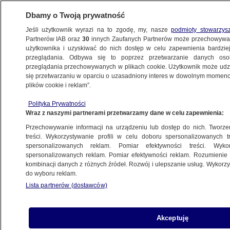
Dbamy o Twoją prywatność
Jeśli użytkownik wyrazi na to zgodę, my, nasze
podmioty stowarzys
Partnerów IAB oraz
30
innych Zaufanych Partnerów może przechowywa
METEO
użytkownika i uzyskiwać do nich dostęp w celu zapewnienia bardzi
przeglądania. Odbywa się to poprzez przetwarzanie danych os
przeglądania przechowywanych w plikach cookie. Użytkownik może udzie
NAJNOWSZE
się przetwarzaniu w oparciu o uzasadniony interes w dowolnym momencie
plików cookie i reklam”.
Prognoza na 16 dni: wielki mróz nie spieszy
Polityka Prywatności
się do Polski
Wraz z naszymi partnerami przetwarzamy dane w celu zapewnienia:
Przechowywanie informacji na urządzeniu lub dostęp do nich. Tworzeni
17.12.2017, 15:23
treści. Wykorzystywanie profili w celu doboru spersonalizowanych tr
spersonalizowanych reklam. Pomiar efektywności treści. Wyko
spersonalizowanych reklam. Pomiar efektywności reklam. Rozumienie o
Udostępnij
kombinacji danych z różnych źródeł. Rozwój i ulepszanie usług. Wykor
do wyboru reklam.
Lista partnerów (dostawców)
Akceptuję