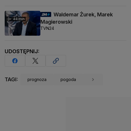
Waldemar Żurek, Marek
44 min
Magierowski
TVN24
UDOSTĘPNIJ:
TAGI:
prognoza
pogoda