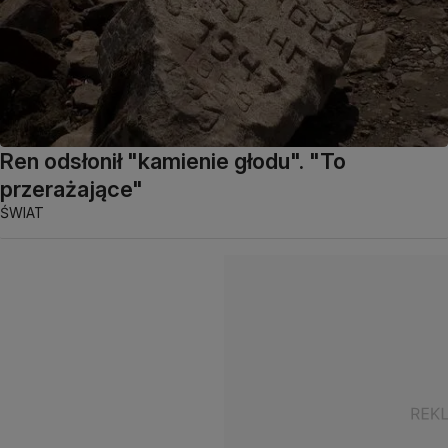
Ren odsłonił "kamienie głodu". "To
przerażające"
ŚWIAT