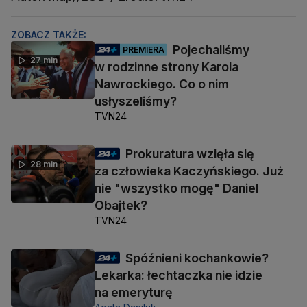
ZOBACZ TAKŻE:
Pojechaliśmy
PREMIERA
27 min
w rodzinne strony Karola
Nawrockiego. Co o nim
usłyszeliśmy?
TVN24
Prokuratura wzięła się
28 min
za człowieka Kaczyńskiego. Już
nie "wszystko mogę" Daniel
Obajtek?
TVN24
Spóźnieni kochankowie?
Lekarka: łechtaczka nie idzie
na emeryturę