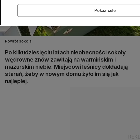
Pokaż cele
Powrót sokoła
Po kilkudziesięciu latach nieobecności sokoły
wędrowne znów zawitają na warmińskim i
mazurskim niebie. Miejscowi leśnicy dokładają
starań, żeby w nowym domu żyło im się jak
najlepiej.