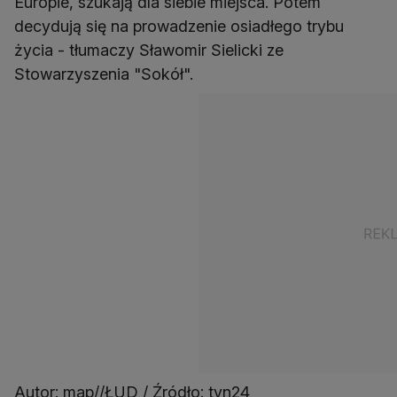
Europie, szukają dla siebie miejsca. Potem
decydują się na prowadzenie osiadłego trybu
życia - tłumaczy Sławomir Sielicki ze
Stowarzyszenia "Sokół".
Autor: map//ŁUD / Źródło: tvn24