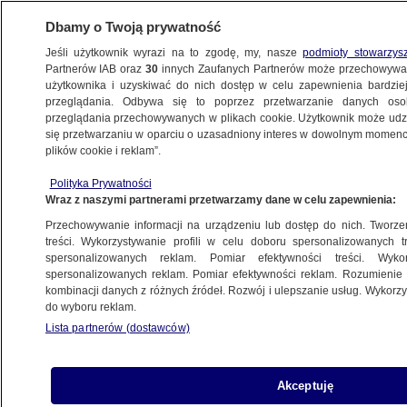
Dbamy o Twoją prywatność
Jeśli użytkownik wyrazi na to zgodę, my, nasze
podmioty stowarzys
Partnerów IAB oraz
30
innych Zaufanych Partnerów może przechowywa
METEO
użytkownika i uzyskiwać do nich dostęp w celu zapewnienia bardzi
przeglądania. Odbywa się to poprzez przetwarzanie danych os
przeglądania przechowywanych w plikach cookie. Użytkownik może udzie
NAJNOWSZE
się przetwarzaniu w oparciu o uzasadniony interes w dowolnym momencie
plików cookie i reklam”.
Powrót sokoła na Warmię i Mazury
Polityka Prywatności
Wraz z naszymi partnerami przetwarzamy dane w celu zapewnienia:
27.06.2011, 14:38
Przechowywanie informacji na urządzeniu lub dostęp do nich. Tworzeni
treści. Wykorzystywanie profili w celu doboru spersonalizowanych tr
Udostępnij
spersonalizowanych reklam. Pomiar efektywności treści. Wyko
spersonalizowanych reklam. Pomiar efektywności reklam. Rozumienie o
kombinacji danych z różnych źródeł. Rozwój i ulepszanie usług. Wykor
do wyboru reklam.
Lista partnerów (dostawców)
Akceptuję