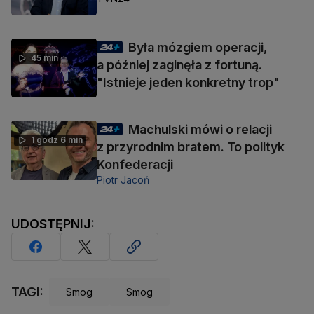
Była mózgiem operacji,
45 min
a później zaginęła z fortuną.
"Istnieje jeden konkretny trop"
Machulski mówi o relacji
1 godz 6 min
z przyrodnim bratem. To polityk
Konfederacji
Piotr Jacoń
UDOSTĘPNIJ:
TAGI:
Smog
Smog