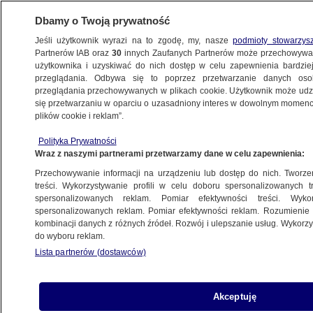
Dbamy o Twoją prywatność
Jeśli użytkownik wyrazi na to zgodę, my, nasze
podmioty stowarzys
Partnerów IAB oraz
30
innych Zaufanych Partnerów może przechowywa
METEO
użytkownika i uzyskiwać do nich dostęp w celu zapewnienia bardzi
przeglądania. Odbywa się to poprzez przetwarzanie danych os
przeglądania przechowywanych w plikach cookie. Użytkownik może udzie
NAJNOWSZE
się przetwarzaniu w oparciu o uzasadniony interes w dowolnym momencie
plików cookie i reklam”.
Południe Polski dusi się smogiem
Polityka Prywatności
Wraz z naszymi partnerami przetwarzamy dane w celu zapewnienia:
2.03.2018, 13:56
Przechowywanie informacji na urządzeniu lub dostęp do nich. Tworzeni
treści. Wykorzystywanie profili w celu doboru spersonalizowanych tr
Udostępnij
spersonalizowanych reklam. Pomiar efektywności treści. Wyko
spersonalizowanych reklam. Pomiar efektywności reklam. Rozumienie o
kombinacji danych z różnych źródeł. Rozwój i ulepszanie usług. Wykor
do wyboru reklam.
Lista partnerów (dostawców)
Akceptuję