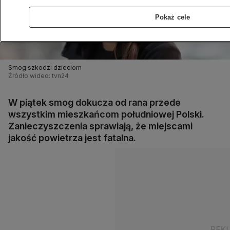
Pokaż cele
Smog szkodzi dzieciom
Źródło wideo: tvn24
W piątek smog dokucza od rana przede
wszystkim mieszkańcom południowej Polski.
Zanieczyszczenia sprawiają, że miejscami
jakość powietrza jest fatalna.