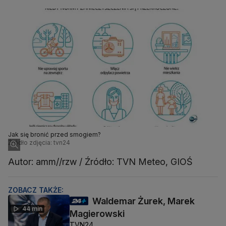
Jak się bronić przed smogiem?
Źródło zdjęcia: tvn24
Autor: amm//rzw / Źródło: TVN Meteo, GIOŚ
ZOBACZ TAKŻE:
Waldemar Żurek, Marek
44 min
Magierowski
TVN24