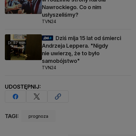
Nawrockiego. Co o nim
usłyszeliśmy?
TVN24
Dziś mija 15 lat od śmierci
57 min
Andrzeja Leppera. "Nigdy
nie uwierzę, że to było
samobójstwo"
TVN24
UDOSTĘPNIJ:
TAGI:
prognoza