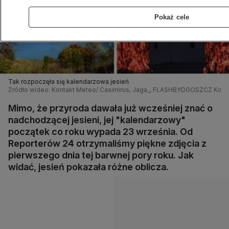
Pokaż cele
Tak rozpoczęła się kalendarzowa jesień
Źródło wideo: Kontakt Meteo/ Casimirus, Jaga_, FLASHBYDGOSZCZ Konta
Mimo, że przyroda dawała już wcześniej znać o
nadchodzącej jesieni, jej "kalendarzowy"
początek co roku wypada 23 września. Od
Reporterów 24 otrzymaliśmy piękne zdjęcia z
pierwszego dnia tej barwnej pory roku. Jak
widać, jesień pokazała różne oblicza.