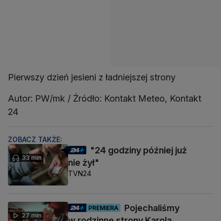
Pierwszy dzień jesieni z ładniejszej strony
Autor: PW/mk / Źródło: Kontakt Meteo, Kontakt
24
ZOBACZ TAKŻE:
"24 godziny później już
33 min
nie żył"
TVN24
Pojechaliśmy
PREMIERA
27 min
w rodzinne strony Karola