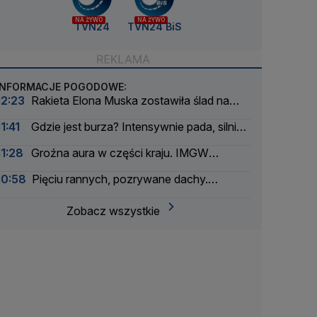
NA ŻYWO
NA ŻYWO
TVN24
TVN24 BiS
INFORMACJE POGODOWE:
12:23
Rakieta Elona Muska zostawiła ślad na
Księżycu
11:41
Gdzie jest burza? Intensywnie pada, silnie
wieje
11:28
Groźna aura w części kraju. IMGW
ostrzega
10:58
Pięciu rannych, pozrywane dachy.
Nawałnice przeszły nad Polską
Zobacz wszystkie