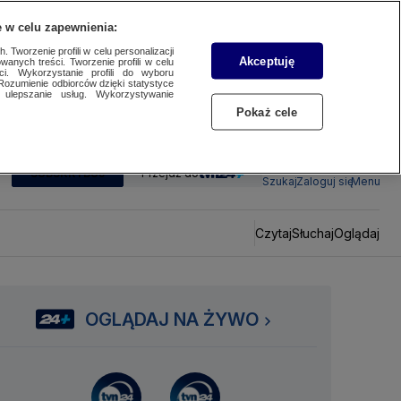
 w celu zapewnienia:
 Tworzenie profili w celu personalizacji
Akceptuję
wanych treści. Tworzenie profili w celu
ci. Wykorzystanie profili do wyboru
Rozumienie odbiorców dzięki statystyce
ulepszanie usług. Wykorzystywanie
Pokaż cele
SUBSKRYBUJ
Przejdź do
Szukaj
Zaloguj się
Menu
Czytaj
Słuchaj
Oglądaj
OGLĄDAJ NA ŻYWO