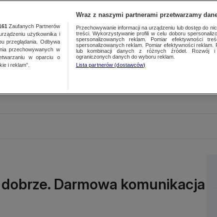
Wraz z naszymi partnerami przetwarzamy dane
161
Zaufanych Partnerów
Przechowywanie informacji na urządzeniu lub dostęp do nich.
treści. Wykorzystywanie profili w celu doboru spersonalizo
ządzeniu użytkownika i
spersonalizowanych reklam. Pomiar efektywności treś
bu przeglądania. Odbywa
spersonalizowanych reklam. Pomiar efektywności reklam. 
ania przechowywanych w
lub kombinacji danych z różnych źródeł. Rozwój i 
ograniczonych danych do wyboru reklam.
zetwarzaniu w oparciu o
ie i reklam”.
Lista partnerów (dostawców)
ę dobrze. Darmowa komunikacja