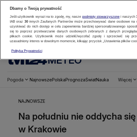
Dbamy o Twoją prywatność
Jeśli użytkownik wyrazi na to zgodę, my, nasze
podmioty stowarzyszone
i naszych
IAB oraz
30
innych Zaufanych Partnerów może przechowywać dane osobowe na ur
uzyskiwać do nich dostęp w celu zapewnienia bardziej spersonalizowanego sposo
się to poprzez przetwarzanie danych osobowych zebranych z danych przegląd
plikach cookie. Użytkownik może udzielić/wycofać zgodę i sprzeciwić się pr
uzasadniony interes w dowolnym momencie, klikając przycisk „Ustawienia plików cook
Polityka Prywatności
METEO
Pogoda
Najnowsze
Polska
Prognoza
Świat
Nauka
Więcej
NAJNOWSZE
Na południu nie oddycha si
w Krakowie