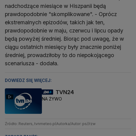
nadchodzące miesiące w Hiszpanii będą
prawdopodobnie "skomplikowane". - Oprócz
ekstremalnych epizodów, takich jak ten,
prawdopodobnie w maju, czerwcu i lipcu opady
będą powyżej średniej. Biorąc pod uwagę, że w
ciągu ostatnich miesięcy były znacznie poniżej
średniej, prowadziłoby to do niepokojącego
scenariusza - dodała.
DOWIEDZ SIĘ WIĘCEJ:
TVN24
NA ŻYWO
Źródło: Reuters, tvnmeteo.pl
Autorka/Autor: ps//rzw