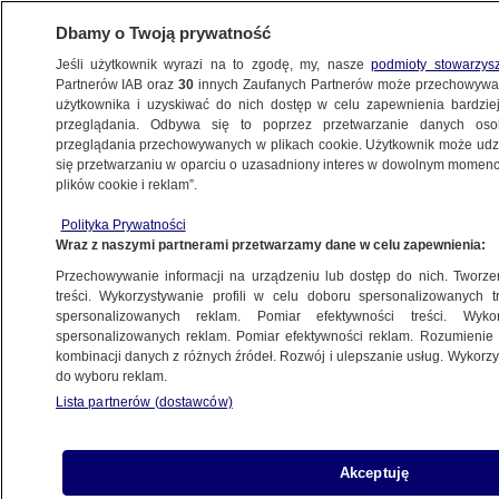
Dbamy o Twoją prywatność
Jeśli użytkownik wyrazi na to zgodę, my, nasze
podmioty stowarzys
Partnerów IAB oraz
30
innych Zaufanych Partnerów może przechowywa
METEO
użytkownika i uzyskiwać do nich dostęp w celu zapewnienia bardzi
przeglądania. Odbywa się to poprzez przetwarzanie danych os
przeglądania przechowywanych w plikach cookie. Użytkownik może udzie
NAJNOWSZE
się przetwarzaniu w oparciu o uzasadniony interes w dowolnym momencie
plików cookie i reklam”.
Hiszpania. Upał jak w lecie.
Polityka Prywatności
"Prawdopodobnie będą bite narodowe
Wraz z naszymi partnerami przetwarzamy dane w celu zapewnienia:
rekordy"
Przechowywanie informacji na urządzeniu lub dostęp do nich. Tworzeni
treści. Wykorzystywanie profili w celu doboru spersonalizowanych tr
26.04.2023, 11:37
spersonalizowanych reklam. Pomiar efektywności treści. Wyko
spersonalizowanych reklam. Pomiar efektywności reklam. Rozumienie o
kombinacji danych z różnych źródeł. Rozwój i ulepszanie usług. Wykor
Udostępnij
do wyboru reklam.
Lista partnerów (dostawców)
Hiszpania się smaży. Temperatura w tym
tygodniu może osiągać rekordowe 40 stopni
Celsjusza, już we wtorek przekraczała 36 stopni.
Akceptuję