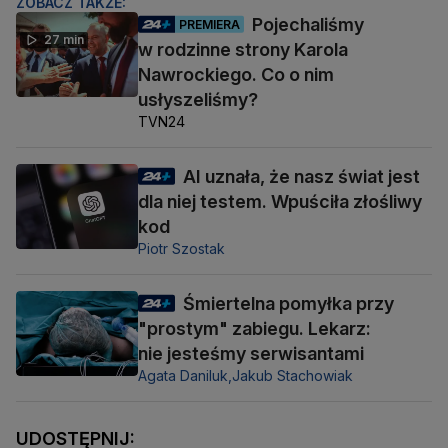
ZOBACZ TAKŻE:
Pojechaliśmy
PREMIERA
27 min
w rodzinne strony Karola
Nawrockiego. Co o nim
usłyszeliśmy?
TVN24
AI uznała, że nasz świat jest
dla niej testem. Wpuściła złośliwy
kod
Piotr Szostak
Śmiertelna pomyłka przy
"prostym" zabiegu. Lekarz:
nie jesteśmy serwisantami
Agata Daniluk,
Jakub Stachowiak
UDOSTĘPNIJ: