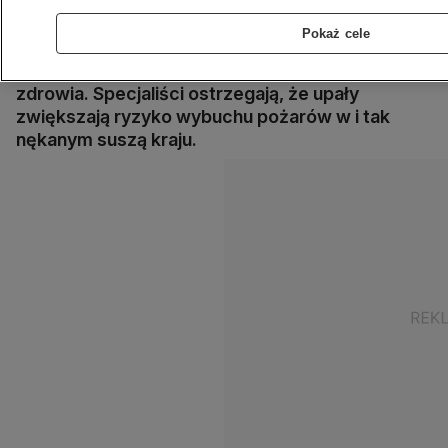
W odpowiedzi na upały władze zdecydowały o
wcześniejszym otworzeniu publicznych
Pokaż cele
basenów. W Sewilli w stan gotowości
postawiono dodatkowych pracowników ochrony
zdrowia. Specjaliści ostrzegają, że upały
zwiększają ryzyko wybuchu pożarów w i tak
nękanym suszą kraju.