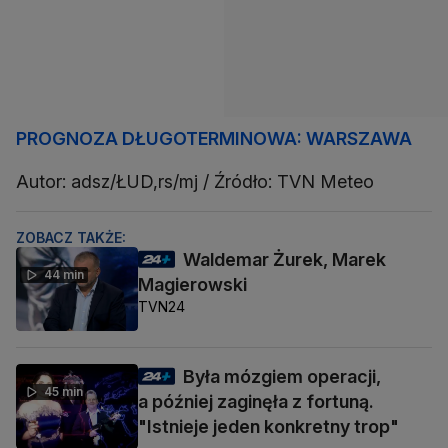
PROGNOZA DŁUGOTERMINOWA: WARSZAW
A
Autor: adsz/ŁUD,rs/mj / Źródło: TVN Meteo
ZOBACZ TAKŻE:
Waldemar Żurek, Marek
44 min
Magierowski
TVN24
Była mózgiem operacji,
45 min
a później zaginęła z fortuną.
"Istnieje jeden konkretny trop"