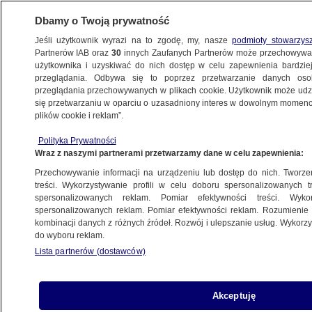
Dbamy o Twoją prywatność
Jeśli użytkownik wyrazi na to zgodę, my, nasze
podmioty stowarzys
Partnerów IAB oraz
30
innych Zaufanych Partnerów może przechowywa
METEO
użytkownika i uzyskiwać do nich dostęp w celu zapewnienia bardzi
przeglądania. Odbywa się to poprzez przetwarzanie danych os
przeglądania przechowywanych w plikach cookie. Użytkownik może udzie
NAJNOWSZE
się przetwarzaniu w oparciu o uzasadniony interes w dowolnym momencie
plików cookie i reklam”.
Euro 2012 w Warszawie. Prognoza
Polityka Prywatności
długoterminowa
Wraz z naszymi partnerami przetwarzamy dane w celu zapewnienia:
Przechowywanie informacji na urządzeniu lub dostęp do nich. Tworzeni
14.06.2012, 18:12
treści. Wykorzystywanie profili w celu doboru spersonalizowanych tr
spersonalizowanych reklam. Pomiar efektywności treści. Wyko
spersonalizowanych reklam. Pomiar efektywności reklam. Rozumienie o
Udostępnij
kombinacji danych z różnych źródeł. Rozwój i ulepszanie usług. Wykor
do wyboru reklam.
Lista partnerów (dostawców)
Akceptuję