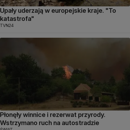
Upały uderzają w europejskie kraje. "To
katastrofa"
TVN24
Płonęły winnice i rezerwat przyrody.
Wstrzymano ruch na autostradzie
ŚWIAT