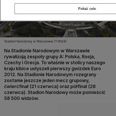
Pokaż cele
Stadion Narodowy w Warszawie (TVN24)
Na Stadionie Narodowym w Warszawie
rywalizują zespoły grupy A: Polska, Rosja,
Czechy i Grecja. To właśnie w stolicy naszego
kraju kibice usłyszeli pierwszy gwizdek Euro
2012. Na Stadionie Narodowym rozegrany
zostanie jeszcze jeden mecz grupowy,
ćwierćfinał (21 czerwca) oraz półfinał (28
czerwca). Stadion Narodowy może pomieścić
58 500 widzów.