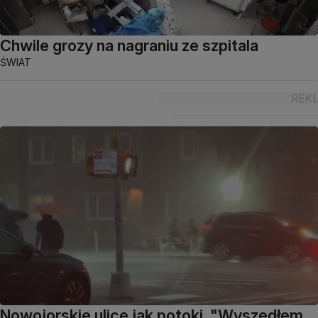
Chwile grozy na nagraniu ze szpitala
ŚWIAT
Nowojorskie ulice jak potoki. "Wyszedłem