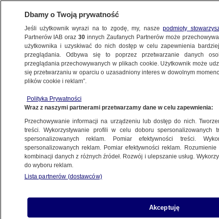
Dbamy o Twoją prywatność
Jeśli użytkownik wyrazi na to zgodę, my, nasze
podmioty stowarzys
Partnerów IAB oraz
30
innych Zaufanych Partnerów może przechowywa
METEO
użytkownika i uzyskiwać do nich dostęp w celu zapewnienia bardzi
przeglądania. Odbywa się to poprzez przetwarzanie danych os
przeglądania przechowywanych w plikach cookie. Użytkownik może udzie
NAJNOWSZE
się przetwarzaniu w oparciu o uzasadniony interes w dowolnym momencie
plików cookie i reklam”.
Coraz lepiej się oddycha. Jest miejsce,
Polityka Prywatności
gdzie jakość powietrza jest fatalna
Wraz z naszymi partnerami przetwarzamy dane w celu zapewnienia:
Przechowywanie informacji na urządzeniu lub dostęp do nich. Tworzeni
24.02.2018, 07:27
treści. Wykorzystywanie profili w celu doboru spersonalizowanych tr
spersonalizowanych reklam. Pomiar efektywności treści. Wyko
spersonalizowanych reklam. Pomiar efektywności reklam. Rozumienie o
Udostępnij
kombinacji danych z różnych źródeł. Rozwój i ulepszanie usług. Wykor
do wyboru reklam.
Lista partnerów (dostawców)
Akceptuję