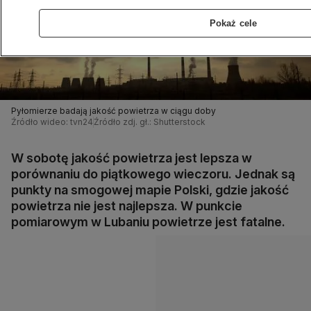
Pokaż cele
Pyłomierze badają jakość powietrza w ciągu doby
Źródło wideo: tvn24
Źródło zdj. gł.: Shutterstock
W sobotę jakość powietrza jest lepsza w
porównaniu do piątkowego wieczoru. Jednak są
punkty na smogowej mapie Polski, gdzie jakość
powietrza nie jest najlepsza. W punkcie
pomiarowym w Lubaniu powietrze jest fatalne.