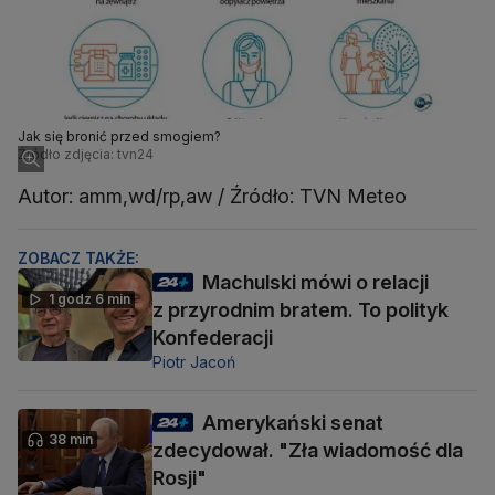
Jak się bronić przed smogiem?
Źródło zdjęcia: tvn24
Autor: amm,wd/rp,aw / Źródło: TVN Meteo
ZOBACZ TAKŻE:
Machulski mówi o relacji
1 godz 6 min
z przyrodnim bratem. To polityk
Konfederacji
Piotr Jacoń
Amerykański senat
38 min
zdecydował. "Zła wiadomość dla
Rosji"