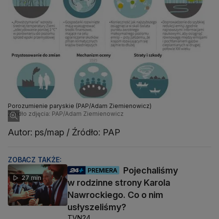
Porozumienie paryskie (PAP/Adam Ziemienowicz)
Źródło zdjęcia: PAP/Adam Ziemienowicz
Autor: ps/map / Źródło: PAP
ZOBACZ TAKŻE:
Pojechaliśmy
PREMIERA
27 min
w rodzinne strony Karola
Nawrockiego. Co o nim
usłyszeliśmy?
TVN24