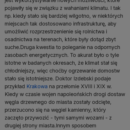
jest wykorzystywanie nowych możliwości, które
pojawiły się w związku z wahaniami klimatu. I tak
np. kiedy stało się bardziej wilgotno, w niektórych
miejscach tak dostosowano infrastrukturę, aby
umożliwić rozprzestrzenienie się rolnictwa i
osadnictwa na terenach, które były dotąd zbyt
suche.Druga kwestia to poleganie na odpornych
zasobach energetycznych. To akurat było o tyle
istotne w badanych okresach, że klimat stał się
chłodniejszy, więc choćby ogrzewanie domostw
stało się istotniejsze. Doktor Izdebski podaje
przykład
Krakowa
na przełomie XVIII i XIX w.
Kiedy w czasie wojen napoleońskich drogi dostaw
węgla drzewnego do miasta zostały odcięte,
przerzucono się na węgiel kamienny, który
zaczęto przywozić - tymi samymi wozami - z
drugiej strony miasta.Innym sposobem