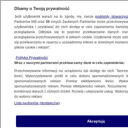
Dbamy o Twoją prywatność
Jeśli użytkownik wyrazi na to zgodę, my, nasze
podmioty stowarzys
Partnerów IAB oraz
30
innych Zaufanych Partnerów może przechowywa
METEO
użytkownika i uzyskiwać do nich dostęp w celu zapewnienia bardzi
przeglądania. Odbywa się to poprzez przetwarzanie danych os
przeglądania przechowywanych w plikach cookie. Użytkownik może udzie
NAJNOWSZE
się przetwarzaniu w oparciu o uzasadniony interes w dowolnym momencie
plików cookie i reklam”.
Co historia mówi o tym, jak ludzkość radzi
Polityka Prywatności
sobie ze zmianami klimatu
Wraz z naszymi partnerami przetwarzamy dane w celu zapewnienia:
Przechowywanie informacji na urządzeniu lub dostęp do nich. Tworzeni
25.03.2021, 16:01
treści. Wykorzystywanie profili w celu doboru spersonalizowanych tr
spersonalizowanych reklam. Pomiar efektywności treści. Wyko
spersonalizowanych reklam. Pomiar efektywności reklam. Rozumienie o
Udostępnij
kombinacji danych z różnych źródeł. Rozwój i ulepszanie usług. Wykor
do wyboru reklam.
Lista partnerów (dostawców)
Akceptuję