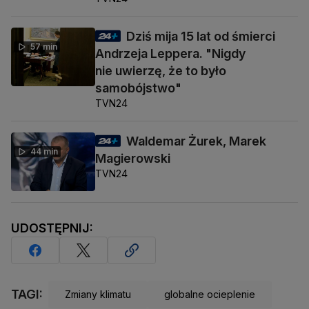
Dziś mija 15 lat od śmierci
57 min
Andrzeja Leppera. "Nigdy
nie uwierzę, że to było
samobójstwo"
TVN24
Waldemar Żurek, Marek
44 min
Magierowski
TVN24
UDOSTĘPNIJ:
TAGI:
Zmiany klimatu
globalne ocieplenie