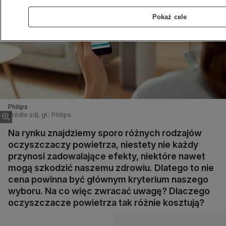
Pokaż cele
Philips
Źródło zdj. gł.: Philips
Na rynku znajdziemy sporo różnych rodzajów
oczyszczaczy powietrza, niestety nie każdy
przynosi zadowalające efekty, niektóre nawet
mogą szkodzić naszemu zdrowiu. Dlatego to nie
cena powinna być głównym kryterium naszego
wyboru. Na co więc zwracać uwagę? Dlaczego
oczyszczacze powietrza tak różnie kosztują?