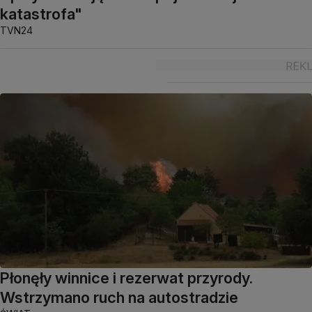
katastrofa"
TVN24
Płonęły winnice i rezerwat przyrody.
Wstrzymano ruch na autostradzie