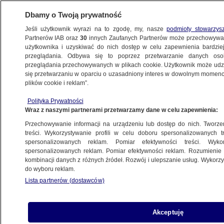
Dbamy o Twoją prywatność
Jeśli użytkownik wyrazi na to zgodę, my, nasze
podmioty stowarzys
Partnerów IAB oraz
30
innych Zaufanych Partnerów może przechowywa
METEO
użytkownika i uzyskiwać do nich dostęp w celu zapewnienia bardzi
przeglądania. Odbywa się to poprzez przetwarzanie danych os
przeglądania przechowywanych w plikach cookie. Użytkownik może udzie
NAJNOWSZE
się przetwarzaniu w oparciu o uzasadniony interes w dowolnym momencie
plików cookie i reklam”.
Cena cenie nierówna, czyli co wziąć
Polityka Prywatności
pod uwagę, wybierając oczyszczacz
Wraz z naszymi partnerami przetwarzamy dane w celu zapewnienia:
powietrza?
Przechowywanie informacji na urządzeniu lub dostęp do nich. Tworzeni
treści. Wykorzystywanie profili w celu doboru spersonalizowanych tr
MATERIAŁ PROMOCYJNY
spersonalizowanych reklam. Pomiar efektywności treści. Wyko
28.02.2018, 15:33
spersonalizowanych reklam. Pomiar efektywności reklam. Rozumienie o
kombinacji danych z różnych źródeł. Rozwój i ulepszanie usług. Wykor
do wyboru reklam.
Udostępnij
Lista partnerów (dostawców)
Akceptuję