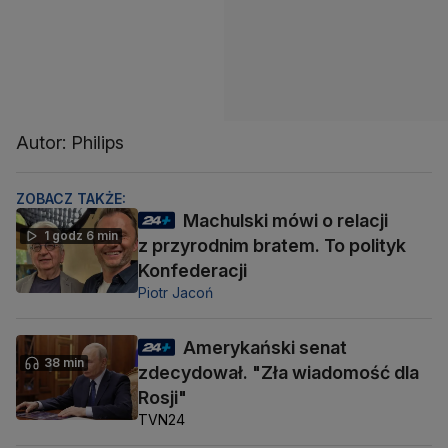
Autor: Philips
ZOBACZ TAKŻE:
Machulski mówi o relacji
1 godz 6 min
z przyrodnim bratem. To polityk
Konfederacji
Piotr Jacoń
Amerykański senat
38 min
zdecydował. "Zła wiadomość dla
Rosji"
TVN24