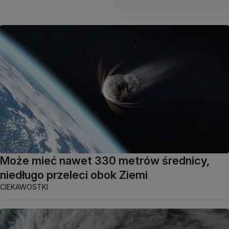
Może mieć nawet 330 metrów średnicy,
niedługo przeleci obok Ziemi
CIEKAWOSTKI