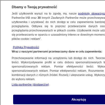
Dbamy o Twoją prywatność
Jeśli użytkownik wyrazi na to zgodę, my, nasze
podmioty stowarzys
Partnerów IAB oraz
30
innych Zaufanych Partnerów może przechowywa
METEO
użytkownika i uzyskiwać do nich dostęp w celu zapewnienia bardzi
przeglądania. Odbywa się to poprzez przetwarzanie danych os
przeglądania przechowywanych w plikach cookie. Użytkownik może udzie
NAJNOWSZE
się przetwarzaniu w oparciu o uzasadniony interes w dowolnym momencie
plików cookie i reklam”.
Bukareszt pod wodą. "Takiego deszczu
Polityka Prywatności
jeszcze nie widziałem"
Wraz z naszymi partnerami przetwarzamy dane w celu zapewnienia:
Przechowywanie informacji na urządzeniu lub dostęp do nich. Tworzeni
30.05.2022, 08:01
treści. Wykorzystywanie profili w celu doboru spersonalizowanych tr
spersonalizowanych reklam. Pomiar efektywności treści. Wyko
spersonalizowanych reklam. Pomiar efektywności reklam. Rozumienie o
Udostępnij
kombinacji danych z różnych źródeł. Rozwój i ulepszanie usług. Wykor
do wyboru reklam.
Nad Rumunią rozszalała się gwałtowna burza.
Lista partnerów (dostawców)
Szczególnie dużo problemów spowodowała w
stolicy kraju, gdzie wiele ulic znalazło się pod
wodą, a wiatr wiał tak mocno, że zrywał dachy z
Akceptuję
budynków.