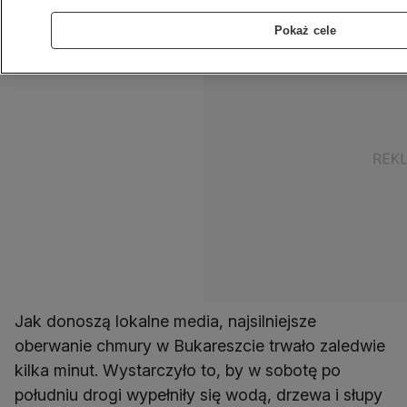
Pokaż cele
Jak donoszą lokalne media, najsilniejsze
oberwanie chmury w Bukareszcie trwało zaledwie
kilka minut. Wystarczyło to, by w sobotę po
południu drogi wypełniły się wodą, drzewa i słupy