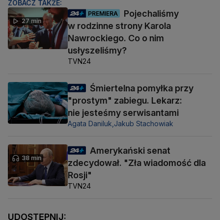
ZOBACZ TAKŻE:
Pojechaliśmy
PREMIERA
27 min
w rodzinne strony Karola
Nawrockiego. Co o nim
usłyszeliśmy?
TVN24
Śmiertelna pomyłka przy
"prostym" zabiegu. Lekarz:
nie jesteśmy serwisantami
Agata Daniluk,
Jakub Stachowiak
Amerykański senat
38 min
zdecydował. "Zła wiadomość dla
Rosji"
TVN24
UDOSTĘPNIJ: