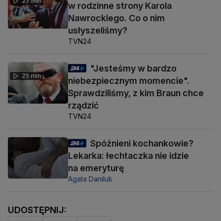
27 min
w rodzinne strony Karola
Nawrockiego. Co o nim
usłyszeliśmy?
TVN24
"Jesteśmy w bardzo
25 min
niebezpiecznym momencie".
Sprawdziliśmy, z kim Braun chce
rządzić
TVN24
Spóźnieni kochankowie?
Lekarka: łechtaczka nie idzie
na emeryturę
Agata Daniluk
UDOSTĘPNIJ: