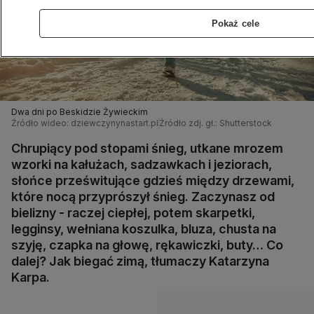
Pokaż cele
Dwa dni po Beskidzie Żywieckim
Źródło wideo: dziewczynynastart.pl
Źródło zdj. gł.: Shutterstock
Chrupiący pod stopami śnieg, utkane mrozem
wzorki na kałużach, sadzawkach i jeziorach,
słońce prześwitujące gdzieś między drzewami,
które nocą przyprószył śnieg. Zaczynasz od
bielizny - raczej ciepłej, potem skarpetki,
legginsy, wełniana koszulka, bluza, chusta na
szyję, czapka na głowę, rękawiczki, buty… Co
dalej? Jak biegać zimą, tłumaczy Katarzyna
Karpa.