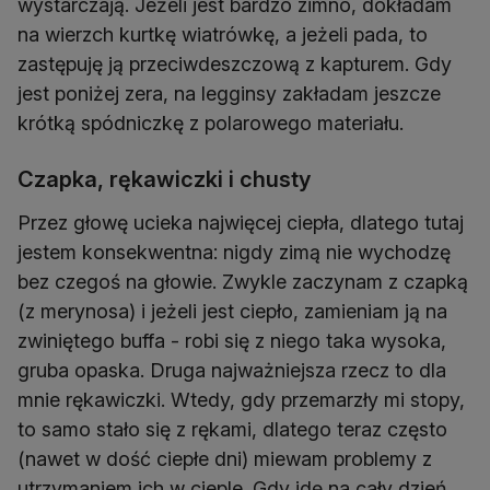
wystarczają. Jeżeli jest bardzo zimno, dokładam
na wierzch kurtkę wiatrówkę, a jeżeli pada, to
zastępuję ją przeciwdeszczową z kapturem. Gdy
jest poniżej zera, na legginsy zakładam jeszcze
krótką spódniczkę z polarowego materiału.
Czapka, rękawiczki i chusty
Przez głowę ucieka najwięcej ciepła, dlatego tutaj
jestem konsekwentna: nigdy zimą nie wychodzę
bez czegoś na głowie. Zwykle zaczynam z czapką
(z merynosa) i jeżeli jest ciepło, zamieniam ją na
zwiniętego buffa - robi się z niego taka wysoka,
gruba opaska. Druga najważniejsza rzecz to dla
mnie rękawiczki. Wtedy, gdy przemarzły mi stopy,
to samo stało się z rękami, dlatego teraz często
(nawet w dość ciepłe dni) miewam problemy z
utrzymaniem ich w cieple. Gdy idę na cały dzień