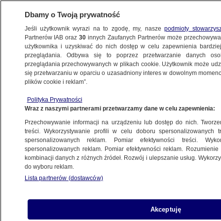
Dbamy o Twoją prywatność
Jeśli użytkownik wyrazi na to zgodę, my, nasze
podmioty stowarzys
Partnerów IAB oraz
30
innych Zaufanych Partnerów może przechowywa
METEO
użytkownika i uzyskiwać do nich dostęp w celu zapewnienia bardzi
przeglądania. Odbywa się to poprzez przetwarzanie danych os
przeglądania przechowywanych w plikach cookie. Użytkownik może udzie
NAJNOWSZE
się przetwarzaniu w oparciu o uzasadniony interes w dowolnym momencie
plików cookie i reklam”.
Bieganie zimą. O czym nie możesz
Polityka Prywatności
zapomnieć?
Wraz z naszymi partnerami przetwarzamy dane w celu zapewnienia:
Przechowywanie informacji na urządzeniu lub dostęp do nich. Tworzeni
11.12.2016, 11:27
treści. Wykorzystywanie profili w celu doboru spersonalizowanych tr
spersonalizowanych reklam. Pomiar efektywności treści. Wyko
spersonalizowanych reklam. Pomiar efektywności reklam. Rozumienie o
Udostępnij
kombinacji danych z różnych źródeł. Rozwój i ulepszanie usług. Wykor
do wyboru reklam.
Lista partnerów (dostawców)
Akceptuję