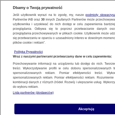
Dbamy o Twoją prywatność
Jeśli użytkownik wyrazi na to zgodę, my, nasze
podmioty stowarzys
Partnerów IAB oraz
30
innych Zaufanych Partnerów może przechowywa
METEO
użytkownika i uzyskiwać do nich dostęp w celu zapewnienia bardzi
przeglądania. Odbywa się to poprzez przetwarzanie danych os
przeglądania przechowywanych w plikach cookie. Użytkownik może udzie
KONTAKT24
się przetwarzaniu w oparciu o uzasadniony interes w dowolnym momencie
plików cookie i reklam”.
"Taka pogoda dziś przywitała nas
Polityka Prywatności
w Bristolu"
Wraz z naszymi partnerami przetwarzamy dane w celu zapewnienia:
Przechowywanie informacji na urządzeniu lub dostęp do nich. Tworzeni
2.03.2024, 13:32
treści. Wykorzystywanie profili w celu doboru spersonalizowanych tr
spersonalizowanych reklam. Pomiar efektywności treści. Wyko
spersonalizowanych reklam. Pomiar efektywności reklam. Rozumienie o
Udostępnij
kombinacji danych z różnych źródeł. Rozwój i ulepszanie usług. Wykor
do wyboru reklam.
Lista partnerów (dostawców)
Akceptuję