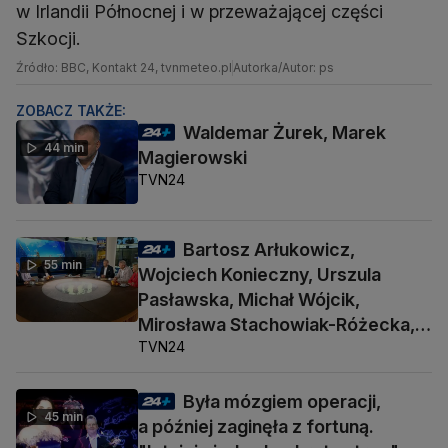
w Irlandii Północnej i w przeważającej części
Szkocji.
Źródło: BBC, Kontakt 24, tvnmeteo.pl
Autorka/Autor: ps
ZOBACZ TAKŻE:
Waldemar Żurek, Marek
44 min
Magierowski
TVN24
Bartosz Arłukowicz,
55 min
Wojciech Konieczny, Urszula
Pasławska, Michał Wójcik,
Mirosława Stachowiak-Różecka,
TVN24
Barbara Socha
Była mózgiem operacji,
45 min
a później zaginęła z fortuną.