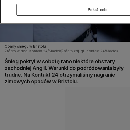
Pokaż cele
Opady śniegu w Bristolu
Źródło wideo: Kontakt 24/Maciek
Źródło zdj. gł.: Kontakt 24/Maciek
Śnieg pokrył w sobotę rano niektóre obszary
zachodniej Anglii. Warunki do podróżowania były
trudne. Na Kontakt 24 otrzymaliśmy nagranie
zimowych opadów w Bristolu.