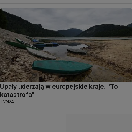
Upały uderzają w europejskie kraje. "To
katastrofa"
TVN24