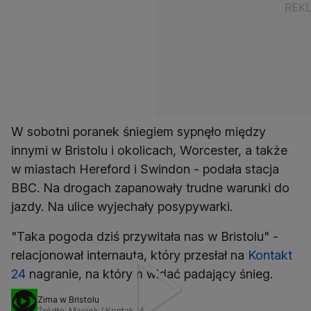
W sobotni poranek śniegiem sypnęło między
innymi w Bristolu i okolicach, Worcester, a także
w miastach Hereford i Swindon - podała stacja
BBC. Na drogach zapanowały trudne warunki do
jazdy. Na ulice wyjechały posypywarki.
"Taka pogoda dziś przywitała nas w Bristolu" -
relacjonował internauta, który przesłał na
Kontakt
24
nagranie, na którym widać padający śnieg.
Zima w Bristolu
Źródło: Maciek / Kontak24