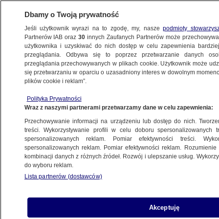
Dbamy o Twoją prywatność
Jeśli użytkownik wyrazi na to zgodę, my, nasze
podmioty stowarzys
Partnerów IAB oraz
30
innych Zaufanych Partnerów może przechowywa
użytkownika i uzyskiwać do nich dostęp w celu zapewnienia bardzi
przeglądania. Odbywa się to poprzez przetwarzanie danych os
przeglądania przechowywanych w plikach cookie. Użytkownik może udzie
TRÓJMIASTO
się przetwarzaniu w oparciu o uzasadniony interes w dowolnym momencie
plików cookie i reklam”.
Ukradli prawie 160 czekolad. Ze sklepu
Polityka Prywatności
wybiegli wprost na policjantów
Wraz z naszymi partnerami przetwarzamy dane w celu zapewnienia:
Przechowywanie informacji na urządzeniu lub dostęp do nich. Tworzeni
10.10.2021, 15:00
treści. Wykorzystywanie profili w celu doboru spersonalizowanych tr
spersonalizowanych reklam. Pomiar efektywności treści. Wyko
spersonalizowanych reklam. Pomiar efektywności reklam. Rozumienie o
Udostępnij
kombinacji danych z różnych źródeł. Rozwój i ulepszanie usług. Wykor
do wyboru reklam.
Lista partnerów (dostawców)
Akceptuję