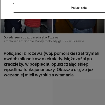
Pokaż cele
Do zdarzenia doszło niedaleko Tczewa
Źródło wideo: Google Maps
Źródło zdj. gł.: KPP w Tczewie
Policjanci z Tczewa (woj. pomorskie) zatrzymali
dwóch miłośników czekolady. Mężczyźni po
kradzieży, w pośpiechu opuszczając sklep,
wpadli na funkcjonariuszy. Okazało się, że już
wcześniej mieli wyroki za włamania.