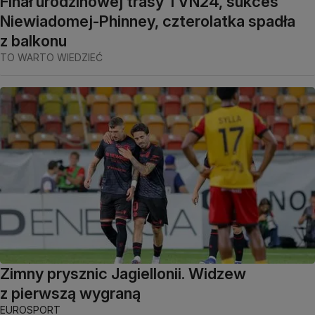
Finał urodzinowej trasy TVN24, sukces
Niewiadomej-Phinney, czterolatka spadła
z balkonu
TO WARTO WIEDZIEĆ
Zimny prysznic Jagiellonii. Widzew
z pierwszą wygraną
EUROSPORT