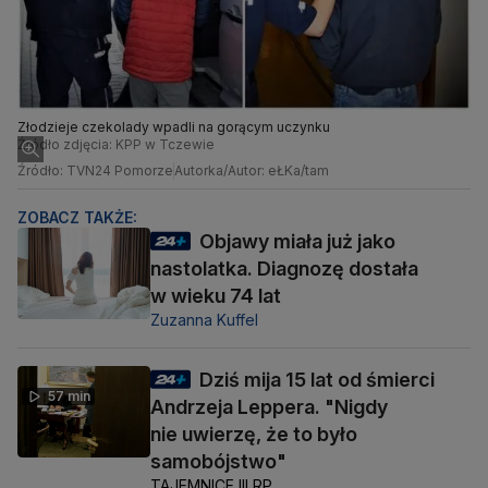
Złodzieje czekolady wpadli na gorącym uczynku
Źródło zdjęcia: KPP w Tczewie
Źródło: TVN24 Pomorze
Autorka/Autor: eŁKa/tam
ZOBACZ TAKŻE:
Objawy miała już jako
nastolatka. Diagnozę dostała
w wieku 74 lat
Zuzanna Kuffel
Dziś mija 15 lat od śmierci
57 min
Andrzeja Leppera. "Nigdy
nie uwierzę, że to było
samobójstwo"
TAJEMNICE III RP