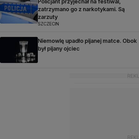
Policjant przyjechał na festiwal,
zatrzymano go z narkotykami. Są
zarzuty
SZCZECIN
Niemowlę upadło pijanej matce. Obok
był pijany ojciec