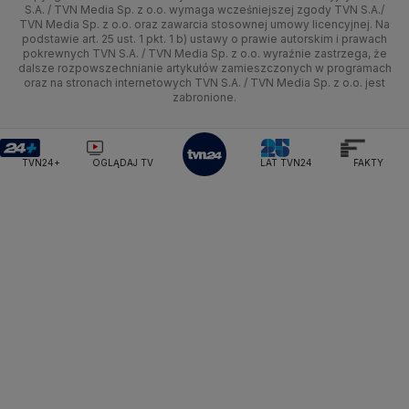
Kujawsko-pomorskie
Ze świata
Prognoza
Lekkoatletyka
Zdrowie
Uwaga TVN
Ministerstwo Cyfryzacji
Test zgodności
S.A. / TVN Media Sp. z o.o. wymaga wcześniejszej zgody TVN S.A./
TVN Media Sp. z o.o. oraz zawarcia stosownej umowy licencyjnej. Na
Ministerstwo Edukacji Narodowej
Lublin
podstawie art. 25 ust. 1 pkt. 1 b) ustawy o prawie autorskim i prawach
Tech
Świat
Siatkówka
Tech
HGTV
Oglądaj na TV
Ministerstwo Finansów
pokrewnych TVN S.A. / TVN Media Sp. z o.o. wyraźnie zastrzega, że
dalsze rozpowszechnianie artykułów zamieszczonych w programach
Ministerstwo Klimatu i Środowiska
Lubuskie
Moto
Nauka
F1
Nauka
TVN Turbo
Zrealizuj voucher
oraz na stronach internetowych TVN S.A. / TVN Media Sp. z o.o. jest
Ministerstwo Nauki i Szkolnictwa Wyższego
zabronione.
Olsztyn
Dla seniora
Ciekawostki
Ministerstwo Sprawiedliwości
Rozrywka
TVN Style
Ministerstwo Rodziny, Pracy i Polityki Społecznej
Opole
Turystyka
Podróże
TVN7
Ministerstwo Spraw Zagranicznych
Moskwa
TVN24+
OGLĄDAJ TV
LAT TVN24
FAKTY
Naczelny Sąd Administracyjny
Rzeszów
Smog
TTV
Najwyższa Izba Kontroli
Szczecin
Narodowe Centrum Badań i Rozwoju
Narodowy Bank Polski
Narodowy Fundusz Zdrowia
Białystok
NASA
NATO
Niemcy
Nord Stream 2
Nowa Lewica
Ordo Iuris
Organizacja Narodów Zjednoczonych
Orlen
Parlament Europejski
Partia Demokratyczna USA
Partia Republikańska
Pentagon
Piotr Gliński
PIT
PKB Polski
PKO BP
PKP Cargo
PKP Intercity
PKP PLK
Platforma Obywatelska
PLL LOT
Poczta Polska