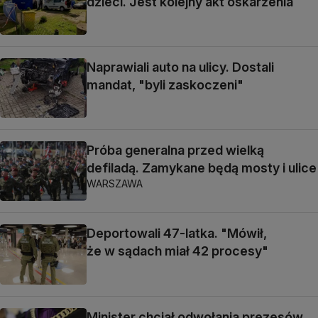
dzieci. Jest kolejny akt oskarżenia
Naprawiali auto na ulicy. Dostali
mandat, "byli zaskoczeni"
Próba generalna przed wielką
defiladą. Zamykane będą mosty i ulice
WARSZAWA
Deportowali 47-latka. "Mówił,
że w sądach miał 42 procesy"
Minister chciał odwołania prezesów