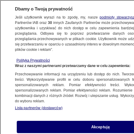
Dbamy o Twoją prywatność
Jeśli użytkownik wyrazi na to zgodę, my, nasze
podmioty stowarzys
Partnerów IAB oraz
30
innych Zaufanych Partnerów może przechowywa
użytkownika i uzyskiwać do nich dostęp w celu zapewnienia bardzi
przeglądania. Odbywa się to poprzez przetwarzanie danych os
przeglądania przechowywanych w plikach cookie. Użytkownik może udzie
TRÓJMIASTO
się przetwarzaniu w oparciu o uzasadniony interes w dowolnym momencie
plików cookie i reklam”.
Dwa ciała z ranami postrzałowymi.
Policja bada sprawę śmierci
Polityka Prywatności
Wraz z naszymi partnerami przetwarzamy dane w celu zapewnienia:
małżeństwa
Przechowywanie informacji na urządzeniu lub dostęp do nich. Tworzeni
treści. Wykorzystywanie profili w celu doboru spersonalizowanych tr
spersonalizowanych reklam. Pomiar efektywności treści. Wyko
Top of the Top Sopot Festival 2025.
spersonalizowanych reklam. Pomiar efektywności reklam. Rozumienie o
Marika i Ten Typ Mes zdradzają, z kim
kombinacji danych z różnych źródeł. Rozwój i ulepszanie usług. Wykor
do wyboru reklam.
wystąpią
Lista partnerów (dostawców)
KULTURA I STYL
Opluł taksówkarza i groził mu
Akceptuję
maczetą