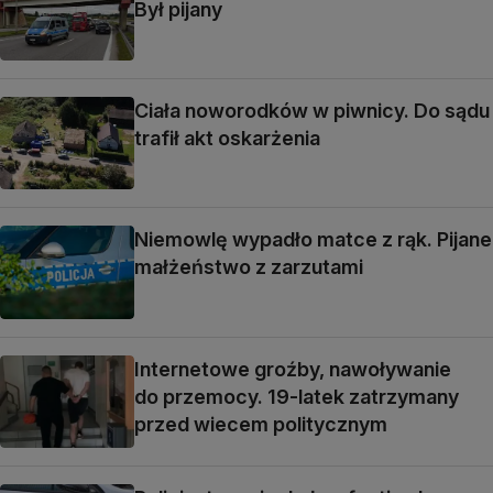
Był pijany
Ciała noworodków w piwnicy. Do sądu
trafił akt oskarżenia
Niemowlę wypadło matce z rąk. Pijane
małżeństwo z zarzutami
Internetowe groźby, nawoływanie
do przemocy. 19-latek zatrzymany
przed wiecem politycznym