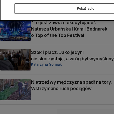
Pokaż cele
"To jest zawsze ekscytujące".
Natasza Urbańska i Kamil Bednarek
o Top of the Top Festival
Szok i płacz. Jako jedyni
nie skorzystają, a wróg był wymyślony
Katarzyna Górniak
Nietrzeźwy mężczyzna spadł na tory.
Wstrzymano ruch pociągów