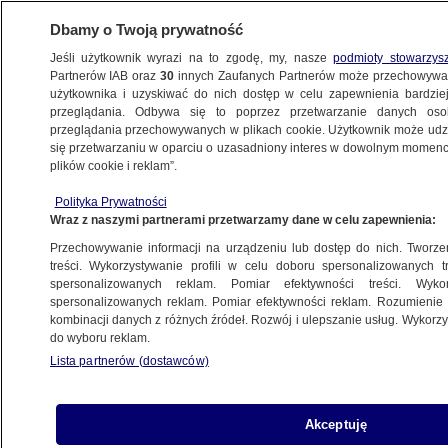
Dbamy o Twoją prywatność
Jeśli użytkownik wyrazi na to zgodę, my, nasze
podmioty stowarzys
Partnerów IAB oraz
30
innych Zaufanych Partnerów może przechowywa
użytkownika i uzyskiwać do nich dostęp w celu zapewnienia bardzi
przeglądania. Odbywa się to poprzez przetwarzanie danych os
przeglądania przechowywanych w plikach cookie. Użytkownik może udzie
TRÓJMIASTO
się przetwarzaniu w oparciu o uzasadniony interes w dowolnym momencie
plików cookie i reklam”.
Weszli do banku z pistoletem na wodę,
Polityka Prywatności
żartowali, że to napad
Wraz z naszymi partnerami przetwarzamy dane w celu zapewnienia:
Przechowywanie informacji na urządzeniu lub dostęp do nich. Tworzeni
1.05.2024, 11:47
treści. Wykorzystywanie profili w celu doboru spersonalizowanych tr
spersonalizowanych reklam. Pomiar efektywności treści. Wyko
spersonalizowanych reklam. Pomiar efektywności reklam. Rozumienie o
Udostępnij
kombinacji danych z różnych źródeł. Rozwój i ulepszanie usług. Wykor
do wyboru reklam.
Gdańscy policjanci zatrzymali dwóch mężczyzn,
Lista partnerów (dostawców)
którzy weszli do banku z pistoletem na wodę i
żartowali, że dokonują napadu. Pracownikom nie
było do śmiechu, uruchomili procedurę
Akceptuję
napadową. Na miejsce przyjechała policja.