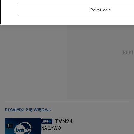
Pokaż cele
DOWIEDZ SIĘ WIĘCEJ:
TVN24
NA ŻYWO