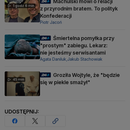
Machulski mówi o relacji
1 godz 6 min
z przyrodnim bratem. To polityk
Konfederacji
Piotr Jacoń
Śmiertelna pomyłka przy
"prostym" zabiegu. Lekarz:
nie jesteśmy serwisantami
Agata Daniluk,
Jakub Stachowiak
Groziła Wojtyle, że "będzie
45 min
się w piekle smażył"
UDOSTĘPNIJ: