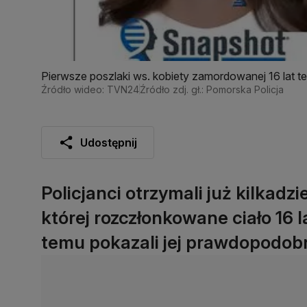
Pierwsze poszlaki ws. kobiety zamordowanej 16 lat tem
Źródło wideo: TVN24
Źródło zdj. gł.: Pomorska Policja
Udostępnij
Policjanci otrzymali już kilkadzi
której rozczłonkowane ciało 16 
temu pokazali jej prawdopodob