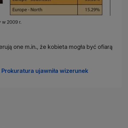
 w 2009 r.
rują one m.in., że kobieta mogła być ofiarą
. Prokuratura ujawniła wizerunek