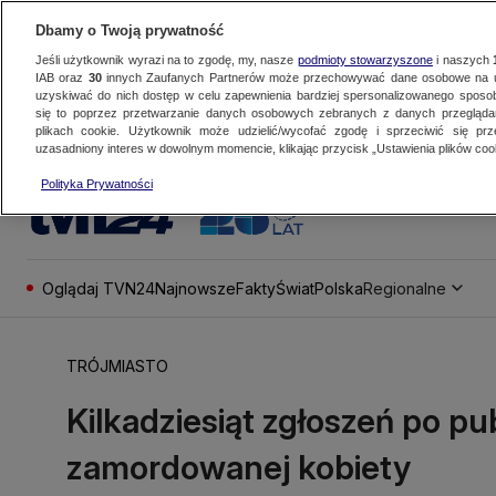
Dbamy o Twoją prywatność
Jeśli użytkownik wyrazi na to zgodę, my, nasze
podmioty stowarzyszone
i naszych
IAB oraz
30
innych Zaufanych Partnerów może przechowywać dane osobowe na ur
uzyskiwać do nich dostęp w celu zapewnienia bardziej spersonalizowanego sposo
się to poprzez przetwarzanie danych osobowych zebranych z danych przegląd
plikach cookie. Użytkownik może udzielić/wycofać zgodę i sprzeciwić się pr
uzasadniony interes w dowolnym momencie, klikając przycisk „Ustawienia plików cook
Polityka Prywatności
Oglądaj TVN24
Najnowsze
Fakty
Świat
Polska
Regionalne
TRÓJMIASTO
Kilkadziesiąt zgłoszeń po pu
zamordowanej kobiety