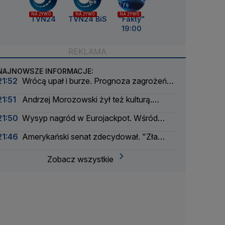
NA ŻYWO
NA ŻYWO
NA ŻYWO
TVN24
TVN24 BiS
"Fakty"
19:00
NAJNOWSZE INFORMACJE:
21:52
Wrócą upał i burze. Prognoza zagrożeń
IMGW
21:51
Andrzej Morozowski żył też kulturą.
"Czytał na okrągło"
21:50
Wysyp nagród w Eurojackpot. Wśród
wygranych Polak
21:46
Amerykański senat zdecydował. "Zła
wiadomość dla Rosji"
Zobacz wszystkie