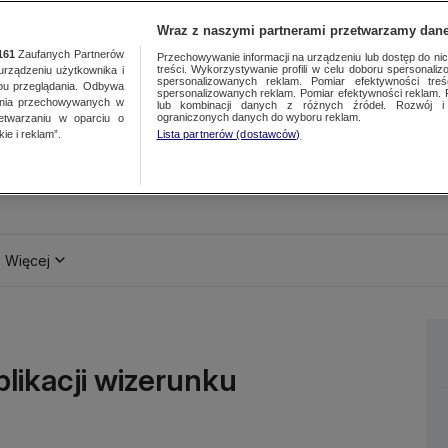
Wraz z naszymi partnerami przetwarzamy dane
161
Zaufanych Partnerów
Przechowywanie informacji na urządzeniu lub dostęp do nich.
treści. Wykorzystywanie profili w celu doboru spersonalizo
ządzeniu użytkownika i
spersonalizowanych reklam. Pomiar efektywności treś
bu przeglądania. Odbywa
spersonalizowanych reklam. Pomiar efektywności reklam. 
ania przechowywanych w
lub kombinacji danych z różnych źródeł. Rozwój i 
ograniczonych danych do wyboru reklam.
zetwarzaniu w oparciu o
ie i reklam”.
Lista partnerów (dostawców)
Więcej
blikacji wizerunku