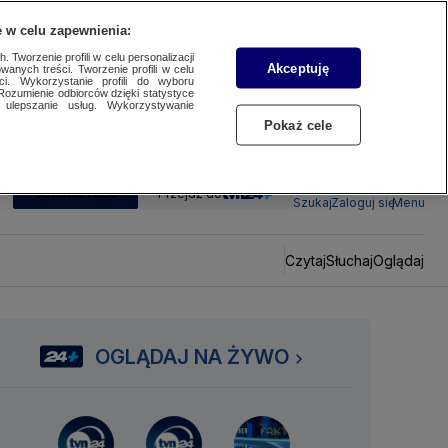
 w celu zapewnienia:
 Tworzenie profili w celu personalizacji
Akceptuję
wanych treści. Tworzenie profili w celu
ci. Wykorzystanie profili do wyboru
Rozumienie odbiorców dzięki statystyce
ulepszanie usług. Wykorzystywanie
Pokaż cele
SUBSKRYBUJ
Przejdź do
Szukaj
Zaloguj się
Menu
Czytaj
Słuchaj
Oglądaj
OGLĄDAJ NA ŻYWO