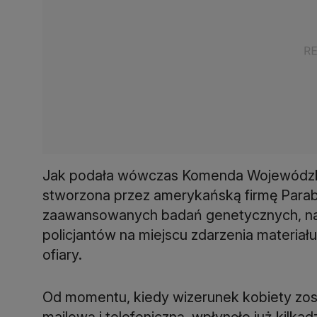
Jak podała wówczas Komenda Wojewódzka 
stworzona przez amerykańską firmę Para
zaawansowanych badań genetycznych, na
policjantów na miejscu zdarzenia materiał
ofiary.
Od momentu, kiedy wizerunek kobiety zost
mailową i telefoniczną, wpłynęło już kilkad