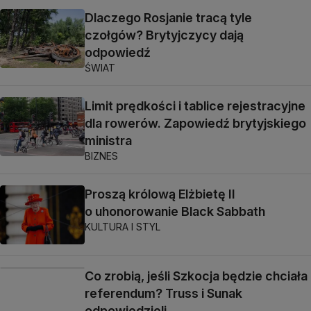
Dlaczego Rosjanie tracą tyle
czołgów? Brytyjczycy dają
odpowiedź
ŚWIAT
Limit prędkości i tablice rejestracyjne
dla rowerów. Zapowiedź brytyjskiego
ministra
BIZNES
Proszą królową Elżbietę II
o uhonorowanie Black Sabbath
KULTURA I STYL
Co zrobią, jeśli Szkocja będzie chciała
referendum? Truss i Sunak
odpowiedzieli