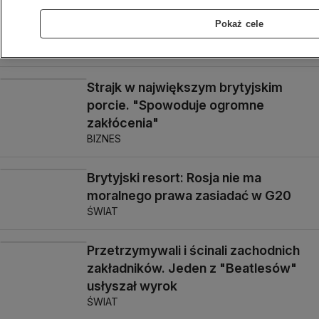
i "wadze zapewnienia
Pokaż cele
bezpieczeństwa"
ŚWIAT
Strajk w największym brytyjskim
porcie. "Spowoduje ogromne
zakłócenia"
BIZNES
Brytyjski resort: Rosja nie ma
moralnego prawa zasiadać w G20
ŚWIAT
Przetrzymywali i ścinali zachodnich
zakładników. Jeden z "Beatlesów"
usłyszał wyrok
ŚWIAT