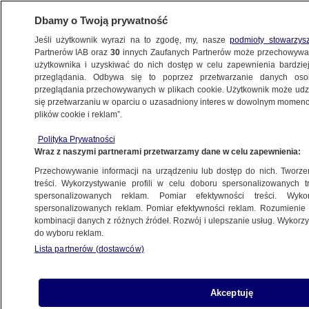
Dbamy o Twoją prywatność
Jeśli użytkownik wyrazi na to zgodę, my, nasze
podmioty stowarzys
Partnerów IAB oraz
30
innych Zaufanych Partnerów może przechowywa
użytkownika i uzyskiwać do nich dostęp w celu zapewnienia bardzi
przeglądania. Odbywa się to poprzez przetwarzanie danych os
przeglądania przechowywanych w plikach cookie. Użytkownik może udzie
WIELKA BRYTANIA
się przetwarzaniu w oparciu o uzasadniony interes w dowolnym momencie
plików cookie i reklam”.
British Airways odwołują ponad 10
tysięcy lotów
Polityka Prywatności
Wraz z naszymi partnerami przetwarzamy dane w celu zapewnienia:
BIZNES
Przechowywanie informacji na urządzeniu lub dostęp do nich. Tworzeni
treści. Wykorzystywanie profili w celu doboru spersonalizowanych tr
spersonalizowanych reklam. Pomiar efektywności treści. Wyko
George, Louis i Charlotte idą do nowej
spersonalizowanych reklam. Pomiar efektywności reklam. Rozumienie o
szkoły. Ma 25-metrowy basen i pole
kombinacji danych z różnych źródeł. Rozwój i ulepszanie usług. Wykor
do wyboru reklam.
golfowe
Lista partnerów (dostawców)
ŚWIAT
Światowi liderzy rozmawiali
Akceptuję
o Zaporoskiej Elektrowni Jądrowej