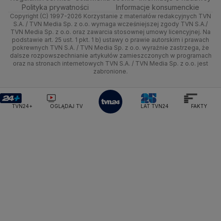
Polska
Sporty zimowe
Polityka
Wyślij zgłoszenie
Dzień Dobry TVN
Centrum pomocy
Polityka prywatności
Informacje konsumenckie
Ministerstwo Sportu i Turystyki
Copyright (C) 1997-2026 Korzystanie z materiałów redakcyjnych TVN
Tematy
Kujawsko-pomorskie
Ze świata
Prognoza
Lekkoatletyka
Zdrowie
Uwaga TVN
Ministerstwo Cyfryzacji
Test zgodności
S.A. / TVN Media Sp. z o.o. wymaga wcześniejszej zgody TVN S.A./
TVN Media Sp. z o.o. oraz zawarcia stosownej umowy licencyjnej. Na
Ministerstwo Edukacji Narodowej
Lublin
podstawie art. 25 ust. 1 pkt. 1 b) ustawy o prawie autorskim i prawach
Tech
Świat
Siatkówka
Tech
HGTV
Oglądaj na TV
Ministerstwo Finansów
pokrewnych TVN S.A. / TVN Media Sp. z o.o. wyraźnie zastrzega, że
dalsze rozpowszechnianie artykułów zamieszczonych w programach
Ministerstwo Klimatu i Środowiska
Lubuskie
Moto
Nauka
F1
Nauka
TVN Turbo
Zrealizuj voucher
oraz na stronach internetowych TVN S.A. / TVN Media Sp. z o.o. jest
Ministerstwo Nauki i Szkolnictwa Wyższego
zabronione.
Olsztyn
Dla seniora
Ciekawostki
Ministerstwo Sprawiedliwości
Rozrywka
TVN Style
Ministerstwo Rodziny, Pracy i Polityki Społecznej
Opole
Turystyka
Podróże
TVN7
Ministerstwo Spraw Zagranicznych
Moskwa
TVN24+
OGLĄDAJ TV
LAT TVN24
FAKTY
Naczelny Sąd Administracyjny
Rzeszów
Smog
TTV
Najwyższa Izba Kontroli
Szczecin
Narodowe Centrum Badań i Rozwoju
Narodowy Bank Polski
Narodowy Fundusz Zdrowia
Białystok
NASA
NATO
Niemcy
Nord Stream 2
Nowa Lewica
Ordo Iuris
Organizacja Narodów Zjednoczonych
Orlen
Parlament Europejski
Partia Demokratyczna USA
Partia Republikańska
Pentagon
Piotr Gliński
PIT
PKB Polski
PKO BP