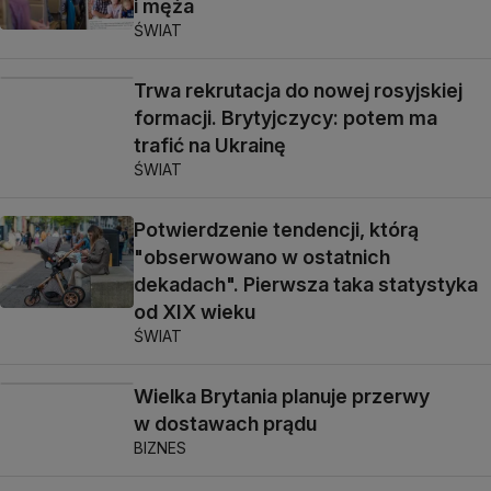
i męża
ŚWIAT
Trwa rekrutacja do nowej rosyjskiej
formacji. Brytyjczycy: potem ma
trafić na Ukrainę
ŚWIAT
Potwierdzenie tendencji, którą
"obserwowano w ostatnich
dekadach". Pierwsza taka statystyka
od XIX wieku
ŚWIAT
Wielka Brytania planuje przerwy
w dostawach prądu
BIZNES