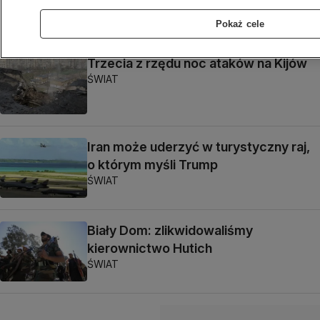
Pokaż cele
Trzecia z rzędu noc ataków na Kijów
ŚWIAT
Iran może uderzyć w turystyczny raj,
o którym myśli Trump
ŚWIAT
Biały Dom: zlikwidowaliśmy
kierownictwo Hutich
ŚWIAT