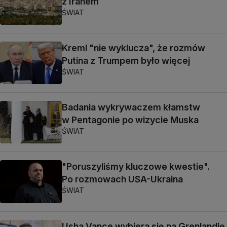
z Iranem
ŚWIAT
Kreml "nie wyklucza", że rozmów
Putina z Trumpem było więcej
ŚWIAT
Badania wykrywaczem kłamstw
w Pentagonie po wizycie Muska
ŚWIAT
"Poruszyliśmy kluczowe kwestie".
Po rozmowach USA-Ukraina
ŚWIAT
Usha Vance wybiera się na Grenlandię