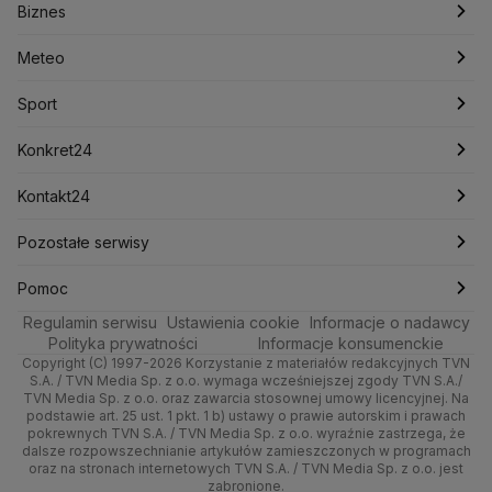
Biznes
Podcasty
Kryptowaluty
Fakty po Faktach
Krzysztof Bosak
Krzysztof Hetman
Warszawa
Biznes
Lasy Państwowe
Lech Wałęsa
Lewica
Meteo
Artykuły
Fakty o Świecie
Łódź
Najnowsze
Meteo
Lotnisko Chopina
Lotto
Maciej Wąsik
Marcin Przydacz
Marcin Kierwiński
Marian Banaś
Sport
Newslettery
Ludzie Faktów
Katowice
Notowania
Pogoda godzinowa
Sport
Mariusz Błaszczak
Mariusz Kamiński
Mark Zuckerberg
Mateusz Morawiecki
Zdrowie
Kraków
Pieniądze
Pogoda długoterminowa
Piłka Nożna
Konkret24
Michał Kamiński
Technologia
Poznań
Nieruchomości
Pogoda na jutro
Ministerstwo Aktywów Państwowych
Tenis
Najnowsze
Kontakt24
Ministerstwo Edukacji i Nauki
Kultura i styl
Trójmiasto
Rynki
Pogoda na weekend
Kolarstwo
Polska
Najnowsze
Pozostałe serwisy
Ministerstwo Infrastruktury
Ministerstwo Kultury
Ministerstwo Obrony Narodowej
Ciekawostki
Wrocław
Dla firm
Najnowsze
Skoki Narciarskie
Świat
Gorące Tematy
TVN
Pomoc
Ministerstwo Rolnictwa
Regulamin serwisu
Quizy
Ustawienia cookie
Informacje o nadawcy
Ministerstwo Rozwoju i Technologii
Kielce
Handel
Polska
Sporty zimowe
Polityka
Wyślij zgłoszenie
Dzień Dobry TVN
Centrum pomocy
Polityka prywatności
Informacje konsumenckie
Ministerstwo Sportu i Turystyki
Copyright (C) 1997-2026 Korzystanie z materiałów redakcyjnych TVN
Tematy
Kujawsko-pomorskie
Ze świata
Prognoza
Lekkoatletyka
Zdrowie
Uwaga TVN
Ministerstwo Cyfryzacji
Test zgodności
S.A. / TVN Media Sp. z o.o. wymaga wcześniejszej zgody TVN S.A./
TVN Media Sp. z o.o. oraz zawarcia stosownej umowy licencyjnej. Na
Ministerstwo Edukacji Narodowej
Lublin
podstawie art. 25 ust. 1 pkt. 1 b) ustawy o prawie autorskim i prawach
Tech
Świat
Siatkówka
Tech
HGTV
Oglądaj na TV
Ministerstwo Finansów
pokrewnych TVN S.A. / TVN Media Sp. z o.o. wyraźnie zastrzega, że
dalsze rozpowszechnianie artykułów zamieszczonych w programach
Ministerstwo Klimatu i Środowiska
Lubuskie
Moto
Nauka
F1
Nauka
TVN Turbo
Zrealizuj voucher
oraz na stronach internetowych TVN S.A. / TVN Media Sp. z o.o. jest
Ministerstwo Nauki i Szkolnictwa Wyższego
zabronione.