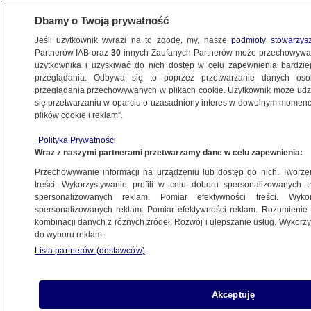
Dbamy o Twoją prywatność
Jeśli użytkownik wyrazi na to zgodę, my, nasze
podmioty stowarzys
Partnerów IAB oraz
30
innych Zaufanych Partnerów może przechowywa
użytkownika i uzyskiwać do nich dostęp w celu zapewnienia bardzi
przeglądania. Odbywa się to poprzez przetwarzanie danych os
przeglądania przechowywanych w plikach cookie. Użytkownik może udzie
USA
się przetwarzaniu w oparciu o uzasadniony interes w dowolnym momencie
plików cookie i reklam”.
"Jeśli nie opuścisz terenu teraz,
możesz zginąć"
Polityka Prywatności
Wraz z naszymi partnerami przetwarzamy dane w celu zapewnienia:
METEO
Przechowywanie informacji na urządzeniu lub dostęp do nich. Tworzeni
treści. Wykorzystywanie profili w celu doboru spersonalizowanych tr
spersonalizowanych reklam. Pomiar efektywności treści. Wyko
USA znalazły "partnera w tworzeniu
spersonalizowanych reklam. Pomiar efektywności reklam. Rozumienie o
nowego porządku
kombinacji danych z różnych źródeł. Rozwój i ulepszanie usług. Wykor
do wyboru reklam.
międzynarodowego"
Lista partnerów (dostawców)
ŚWIAT
Srebro, Rijad, areszt polityka
Akceptuję
ŚWIAT