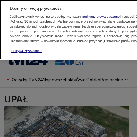
Dbamy o Twoją prywatność
Jeśli użytkownik wyrazi na to zgodę, my, nasze
podmioty stowarzyszone
i naszych
IAB oraz
30
innych Zaufanych Partnerów może przechowywać dane osobowe na ur
uzyskiwać do nich dostęp w celu zapewnienia bardziej spersonalizowanego sposo
się to poprzez przetwarzanie danych osobowych zebranych z danych przegląd
plikach cookie. Użytkownik może udzielić/wycofać zgodę i sprzeciwić się pr
uzasadniony interes w dowolnym momencie, klikając przycisk „Ustawienia plików cook
Polityka Prywatności
Oglądaj TVN24
Najnowsze
Fakty
Świat
Polska
Regionalne
UPAŁ