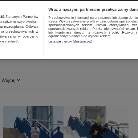
Wraz z naszymi partnerami przetwarzamy dane
161
Zaufanych Partnerów
Przechowywanie informacji na urządzeniu lub dostęp do nich.
treści. Wykorzystywanie profili w celu doboru spersonalizo
ządzeniu użytkownika i
spersonalizowanych reklam. Pomiar efektywności treś
bu przeglądania. Odbywa
spersonalizowanych reklam. Pomiar efektywności reklam. 
ania przechowywanych w
lub kombinacji danych z różnych źródeł. Rozwój i 
ograniczonych danych do wyboru reklam.
zetwarzaniu w oparciu o
ie i reklam”.
Lista partnerów (dostawców)
Więcej