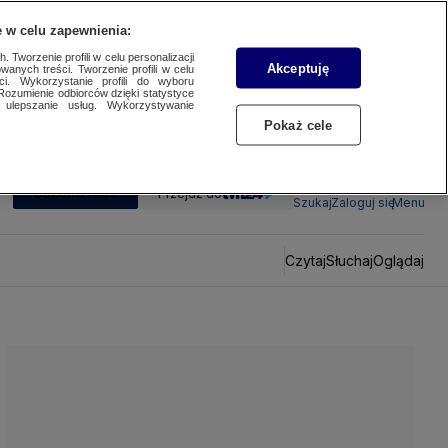
 w celu zapewnienia:
 Tworzenie profili w celu personalizacji
Akceptuję
wanych treści. Tworzenie profili w celu
ci. Wykorzystanie profili do wyboru
Rozumienie odbiorców dzięki statystyce
ulepszanie usług. Wykorzystywanie
Pokaż cele
SUBSKRYBUJ
Przejdź do
Szukaj
Zaloguj się
Menu
Czytaj
Słuchaj
Oglądaj