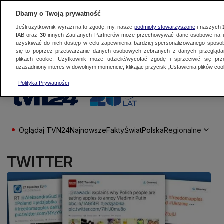
Dbamy o Twoją prywatność
Jeśli użytkownik wyrazi na to zgodę, my, nasze
podmioty stowarzyszone
i naszych
IAB oraz
30
innych Zaufanych Partnerów może przechowywać dane osobowe na ur
uzyskiwać do nich dostęp w celu zapewnienia bardziej spersonalizowanego sposo
się to poprzez przetwarzanie danych osobowych zebranych z danych przegląd
plikach cookie. Użytkownik może udzielić/wycofać zgodę i sprzeciwić się pr
uzasadniony interes w dowolnym momencie, klikając przycisk „Ustawienia plików cook
Polityka Prywatności
Oglądaj TVN24
Najnowsze
Fakty
Świat
Polska
Regionalne
TWITTER