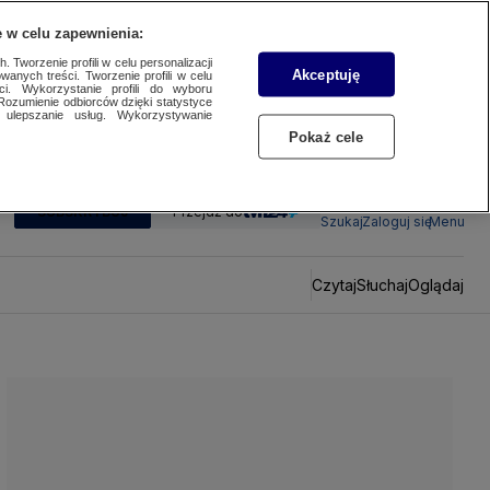
 w celu zapewnienia:
 Tworzenie profili w celu personalizacji
Akceptuję
wanych treści. Tworzenie profili w celu
ci. Wykorzystanie profili do wyboru
Rozumienie odbiorców dzięki statystyce
ulepszanie usług. Wykorzystywanie
Pokaż cele
SUBSKRYBUJ
Przejdź do
Szukaj
Zaloguj się
Menu
Czytaj
Słuchaj
Oglądaj