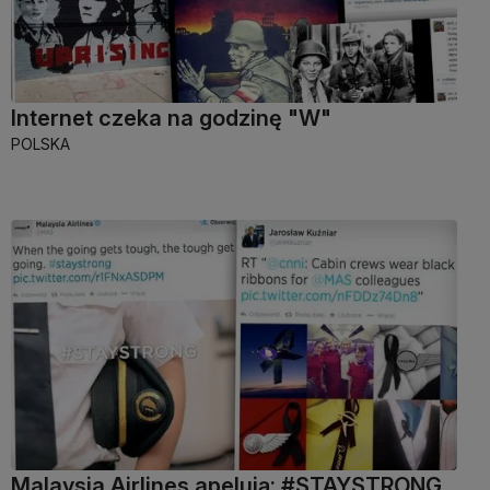
Internet czeka na godzinę "W"
POLSKA
Malaysia Airlines apelują: #STAYSTRONG