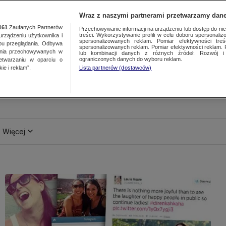
Wraz z naszymi partnerami przetwarzamy dane
161
Zaufanych Partnerów
Przechowywanie informacji na urządzeniu lub dostęp do nich.
treści. Wykorzystywanie profili w celu doboru spersonalizo
ządzeniu użytkownika i
spersonalizowanych reklam. Pomiar efektywności treś
bu przeglądania. Odbywa
spersonalizowanych reklam. Pomiar efektywności reklam. 
ania przechowywanych w
lub kombinacji danych z różnych źródeł. Rozwój i 
ograniczonych danych do wyboru reklam.
zetwarzaniu w oparciu o
ie i reklam”.
Lista partnerów (dostawców)
Więcej