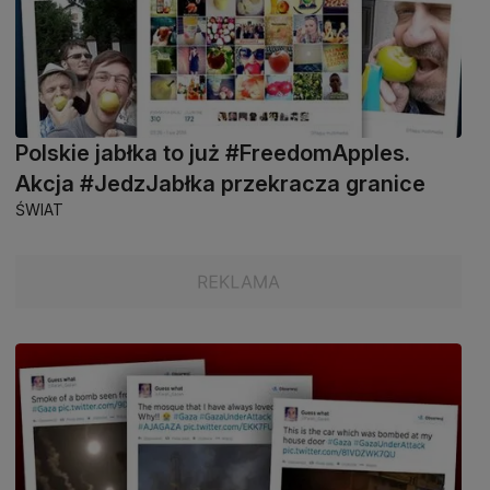
Polskie jabłka to już #FreedomApples.
Akcja #JedzJabłka przekracza granice
ŚWIAT