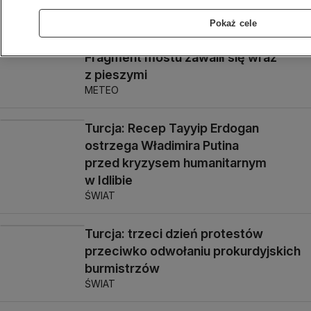
na Morzu Śródziemnym
ŚWIAT
Pokaż cele
Fragment mostu zawalił się wraz
z pieszymi
METEO
Turcja: Recep Tayyip Erdogan
ostrzega Władimira Putina
przed kryzysem humanitarnym
w Idlibie
ŚWIAT
Turcja: trzeci dzień protestów
przeciwko odwołaniu prokurdyjskich
burmistrzów
ŚWIAT