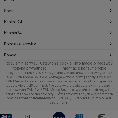
Lotnisko Chopina
Lotto
Maciej Wąsik
Marcin Przydacz
Marcin Kierwiński
Marian Banaś
Sport
Newslettery
Ludzie Faktów
Katowice
Notowania
Pogoda godzinowa
Sport
Mariusz Błaszczak
Mariusz Kamiński
Mark Zuckerberg
Mateusz Morawiecki
Zdrowie
Kraków
Pieniądze
Pogoda długoterminowa
Piłka Nożna
Konkret24
Michał Kamiński
Technologia
Poznań
Nieruchomości
Pogoda na jutro
Ministerstwo Aktywów Państwowych
Tenis
Najnowsze
Kontakt24
Ministerstwo Edukacji i Nauki
Kultura i styl
Trójmiasto
Rynki
Pogoda na weekend
Kolarstwo
Polska
Najnowsze
Pozostałe serwisy
Ministerstwo Infrastruktury
Ministerstwo Kultury
Ministerstwo Obrony Narodowej
Ciekawostki
Wrocław
Dla firm
Najnowsze
Skoki Narciarskie
Świat
Gorące Tematy
TVN
Pomoc
Ministerstwo Rolnictwa
Regulamin serwisu
Quizy
Ustawienia cookie
Informacje o nadawcy
Ministerstwo Rozwoju i Technologii
Kielce
Handel
Polska
Sporty zimowe
Polityka
Wyślij zgłoszenie
Dzień Dobry TVN
Centrum pomocy
Polityka prywatności
Informacje konsumenckie
Ministerstwo Sportu i Turystyki
Copyright (C) 1997-2026 Korzystanie z materiałów redakcyjnych TVN
Tematy
Kujawsko-pomorskie
Ze świata
Prognoza
Lekkoatletyka
Zdrowie
Uwaga TVN
Ministerstwo Cyfryzacji
Test zgodności
S.A. / TVN Media Sp. z o.o. wymaga wcześniejszej zgody TVN S.A./
TVN Media Sp. z o.o. oraz zawarcia stosownej umowy licencyjnej. Na
Ministerstwo Edukacji Narodowej
Lublin
podstawie art. 25 ust. 1 pkt. 1 b) ustawy o prawie autorskim i prawach
Tech
Świat
Siatkówka
Tech
HGTV
Oglądaj na TV
Ministerstwo Finansów
pokrewnych TVN S.A. / TVN Media Sp. z o.o. wyraźnie zastrzega, że
dalsze rozpowszechnianie artykułów zamieszczonych w programach
Ministerstwo Klimatu i Środowiska
Lubuskie
Moto
Nauka
F1
Nauka
TVN Turbo
Zrealizuj voucher
oraz na stronach internetowych TVN S.A. / TVN Media Sp. z o.o. jest
Ministerstwo Nauki i Szkolnictwa Wyższego
zabronione.
Olsztyn
Dla seniora
Ciekawostki
Ministerstwo Sprawiedliwości
Rozrywka
TVN Style
Ministerstwo Rodziny, Pracy i Polityki Społecznej
Opole