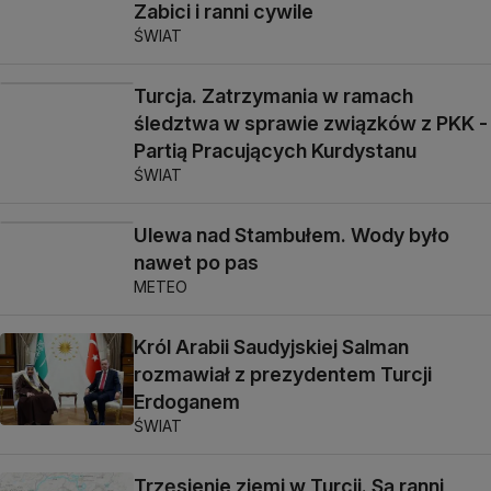
Zabici i ranni cywile
ŚWIAT
Turcja. Zatrzymania w ramach
śledztwa w sprawie związków z PKK -
Partią Pracujących Kurdystanu
ŚWIAT
Ulewa nad Stambułem. Wody było
nawet po pas
METEO
Król Arabii Saudyjskiej Salman
rozmawiał z prezydentem Turcji
Erdoganem
ŚWIAT
Trzęsienie ziemi w Turcji. Są ranni