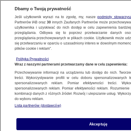
Dbamy o Twoją prywatność
Jeśli użytkownik wyrazi na to zgodę, my, nasze
podmioty stowarzys
Partnerów IAB oraz
30
innych Zaufanych Partnerów może przechowywa
użytkownika i uzyskiwać do nich dostęp w celu zapewnienia bardzi
przeglądania. Odbywa się to poprzez przetwarzanie danych os
przeglądania przechowywanych w plikach cookie. Użytkownik może udzie
TURCJA
się przetwarzaniu w oparciu o uzasadniony interes w dowolnym momencie
plików cookie i reklam”.
Turcja: Prawie dziesięć lat więzienia
dla opozycyjnej liderki Canan
Polityka Prywatności
Wraz z naszymi partnerami przetwarzamy dane w celu zapewnienia:
Kaftancioglu
ŚWIAT
Przechowywanie informacji na urządzeniu lub dostęp do nich. Tworzeni
treści. Wykorzystywanie profili w celu doboru spersonalizowanych tr
spersonalizowanych reklam. Pomiar efektywności treści. Wyko
Erdogan: to nie do przyjęcia,
spersonalizowanych reklam. Pomiar efektywności reklam. Rozumienie o
kombinacji danych z różnych źródeł. Rozwój i ulepszanie usług. Wykor
że zabraniają nam się posiadania broni
do wyboru reklam.
atomowej
Lista partnerów (dostawców)
ŚWIAT
Akceptuję
Irański tankowiec Adrian Darya