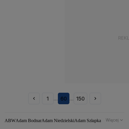
1
60
150
...
...
Więcej
ABW
Adam Bodnar
Adam Niedzielski
Adam Szłapka
Administracja Donalda Trumpa