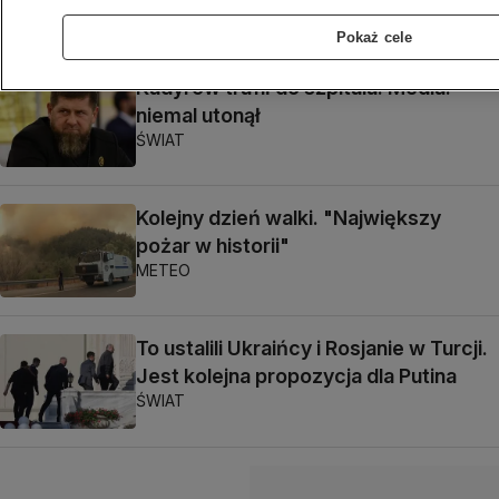
METEO
Pokaż cele
Kadyrow trafił do szpitala. Media:
niemal utonął
ŚWIAT
Kolejny dzień walki. "Największy
pożar w historii"
METEO
To ustalili Ukraińcy i Rosjanie w Turcji.
Jest kolejna propozycja dla Putina
ŚWIAT