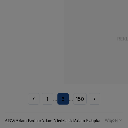
1
6
150
...
...
Więcej
ABW
Adam Bodnar
Adam Niedzielski
Adam Szłapka
Administracja Donalda Trumpa