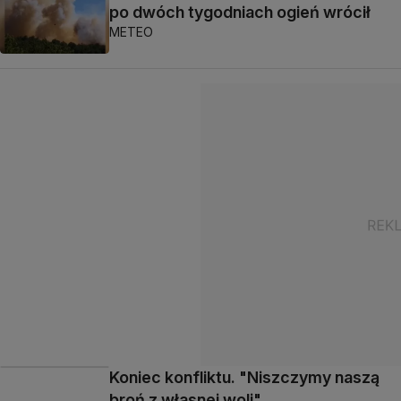
po dwóch tygodniach ogień wrócił
METEO
Koniec konfliktu. "Niszczymy naszą
broń z własnej woli"