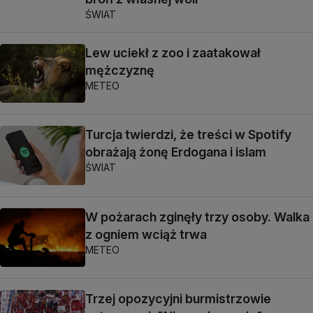
ŚWIAT
Lew uciekł z zoo i zaatakował
mężczyznę
METEO
Turcja twierdzi, że treści w Spotify
obrażają żonę Erdogana i islam
ŚWIAT
W pożarach zginęły trzy osoby. Walka
z ogniem wciąż trwa
METEO
Trzej opozycyjni burmistrzowie