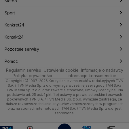
Łódź
Najnowsze
Meteo
Lotnisko Chopina
Lotto
Maciej Wąsik
Marcin Przydacz
Marcin Kierwiński
Marian Banaś
Sport
Newslettery
Ludzie Faktów
Katowice
Notowania
Pogoda godzinowa
Sport
Mariusz Błaszczak
Mariusz Kamiński
Mark Zuckerberg
Mateusz Morawiecki
Zdrowie
Kraków
Pieniądze
Pogoda długoterminowa
Piłka Nożna
Konkret24
Michał Kamiński
Technologia
Poznań
Nieruchomości
Pogoda na jutro
Ministerstwo Aktywów Państwowych
Tenis
Najnowsze
Kontakt24
Ministerstwo Edukacji i Nauki
Kultura i styl
Trójmiasto
Rynki
Pogoda na weekend
Kolarstwo
Polska
Najnowsze
Pozostałe serwisy
Ministerstwo Infrastruktury
Ministerstwo Kultury
Ministerstwo Obrony Narodowej
Ciekawostki
Wrocław
Dla firm
Najnowsze
Skoki Narciarskie
Świat
Gorące Tematy
TVN
Pomoc
Ministerstwo Rolnictwa
Regulamin serwisu
Quizy
Ustawienia cookie
Informacje o nadawcy
Ministerstwo Rozwoju i Technologii
Kielce
Handel
Polska
Sporty zimowe
Polityka
Wyślij zgłoszenie
Dzień Dobry TVN
Centrum pomocy
Polityka prywatności
Informacje konsumenckie
Ministerstwo Sportu i Turystyki
Copyright (C) 1997-2026 Korzystanie z materiałów redakcyjnych TVN
Tematy
Kujawsko-pomorskie
Ze świata
Prognoza
Lekkoatletyka
Zdrowie
Uwaga TVN
Ministerstwo Cyfryzacji
Test zgodności
S.A. / TVN Media Sp. z o.o. wymaga wcześniejszej zgody TVN S.A./
TVN Media Sp. z o.o. oraz zawarcia stosownej umowy licencyjnej. Na
Ministerstwo Edukacji Narodowej
Lublin
podstawie art. 25 ust. 1 pkt. 1 b) ustawy o prawie autorskim i prawach
Tech
Świat
Siatkówka
Tech
HGTV
Oglądaj na TV
Ministerstwo Finansów
pokrewnych TVN S.A. / TVN Media Sp. z o.o. wyraźnie zastrzega, że
dalsze rozpowszechnianie artykułów zamieszczonych w programach
Ministerstwo Klimatu i Środowiska
Lubuskie
Moto
Nauka
F1
Nauka
TVN Turbo
Zrealizuj voucher
oraz na stronach internetowych TVN S.A. / TVN Media Sp. z o.o. jest
Ministerstwo Nauki i Szkolnictwa Wyższego
zabronione.
Olsztyn
Dla seniora
Ciekawostki
Ministerstwo Sprawiedliwości
Rozrywka
TVN Style
Ministerstwo Rodziny, Pracy i Polityki Społecznej