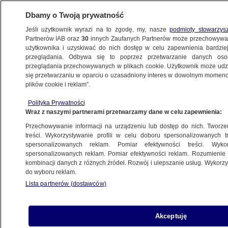
Dbamy o Twoją prywatność
Jeśli użytkownik wyrazi na to zgodę, my, nasze
podmioty stowarzys
Partnerów IAB oraz
30
innych Zaufanych Partnerów może przechowywa
użytkownika i uzyskiwać do nich dostęp w celu zapewnienia bardzi
przeglądania. Odbywa się to poprzez przetwarzanie danych os
przeglądania przechowywanych w plikach cookie. Użytkownik może udzie
TURCJA
się przetwarzaniu w oparciu o uzasadniony interes w dowolnym momencie
plików cookie i reklam”.
"Wejście Turcji do elitarnego grona".
Podpisano ogromny kontrakt
Polityka Prywatności
Wraz z naszymi partnerami przetwarzamy dane w celu zapewnienia:
ŚWIAT
Przechowywanie informacji na urządzeniu lub dostęp do nich. Tworzeni
treści. Wykorzystywanie profili w celu doboru spersonalizowanych tr
spersonalizowanych reklam. Pomiar efektywności treści. Wyko
Spadła cysterna, zginęły trzy osoby
spersonalizowanych reklam. Pomiar efektywności reklam. Rozumienie o
METEO
kombinacji danych z różnych źródeł. Rozwój i ulepszanie usług. Wykor
do wyboru reklam.
Lista partnerów (dostawców)
Ponad 50 stopni. Najwyższa
Akceptuję
temperatura w historii kraju