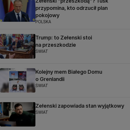
Zełenski "przeszkodą"? Tusk
przypomina, kto odrzucił plan
pokojowy
POLSKA
Trump: to Zełenski stoi
na przeszkodzie
ŚWIAT
Kolejny mem Białego Domu
o Grenlandii
ŚWIAT
Zełenski zapowiada stan wyjątkowy
ŚWIAT