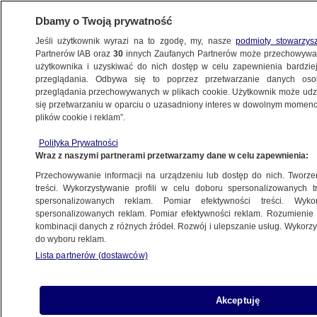
Dbamy o Twoją prywatność
Jeśli użytkownik wyrazi na to zgodę, my, nasze
podmioty stowarzys
Partnerów IAB oraz
30
innych Zaufanych Partnerów może przechowywa
użytkownika i uzyskiwać do nich dostęp w celu zapewnienia bardzi
przeglądania. Odbywa się to poprzez przetwarzanie danych os
przeglądania przechowywanych w plikach cookie. Użytkownik może udzie
ROSJA
się przetwarzaniu w oparciu o uzasadniony interes w dowolnym momencie
plików cookie i reklam”.
"Dlatego Ukraina potrzebuje lepszej
obrony". Zełenski o rosyjskim ataku
Polityka Prywatności
Wraz z naszymi partnerami przetwarzamy dane w celu zapewnienia:
ŚWIAT
Przechowywanie informacji na urządzeniu lub dostęp do nich. Tworzeni
treści. Wykorzystywanie profili w celu doboru spersonalizowanych tr
spersonalizowanych reklam. Pomiar efektywności treści. Wyko
"Dramatyczna" sytuacja w Kijowie
spersonalizowanych reklam. Pomiar efektywności reklam. Rozumienie o
i "wyrazy najwyższego uznania dla
kombinacji danych z różnych źródeł. Rozwój i ulepszanie usług. Wykor
do wyboru reklam.
Polaków" za pomoc
Lista partnerów (dostawców)
ŚWIAT
Ukraińska delegacja już w USA.
Akceptuję
Na stole dwa kluczowe dokumenty