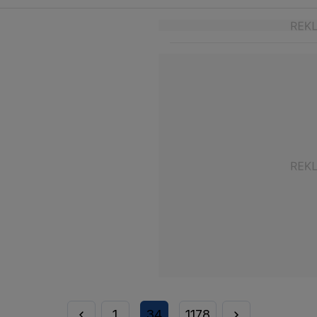
1
34
1178
...
...