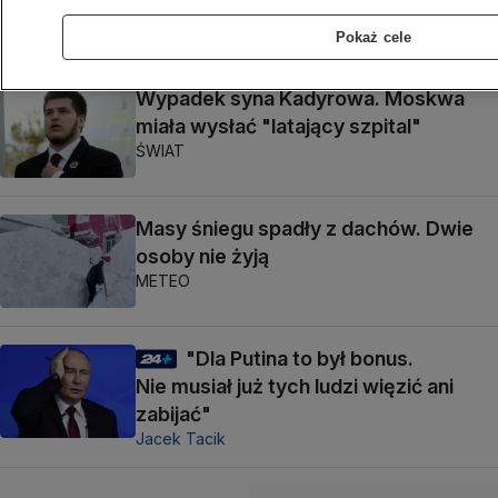
ŚWIAT
Pokaż cele
Wypadek syna Kadyrowa. Moskwa
miała wysłać "latający szpital"
ŚWIAT
Masy śniegu spadły z dachów. Dwie
osoby nie żyją
METEO
"Dla Putina to był bonus.
Nie musiał już tych ludzi więzić ani
zabijać"
Jacek Tacik