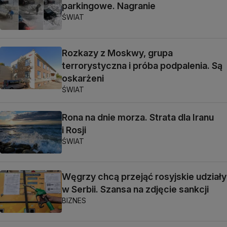
parkingowe. Nagranie
ŚWIAT
Rozkazy z Moskwy, grupa
terrorystyczna i próba podpalenia. Są
oskarżeni
ŚWIAT
Rona na dnie morza. Strata dla Iranu
i Rosji
ŚWIAT
Węgrzy chcą przejąć rosyjskie udziały
w Serbii. Szansa na zdjęcie sankcji
BIZNES