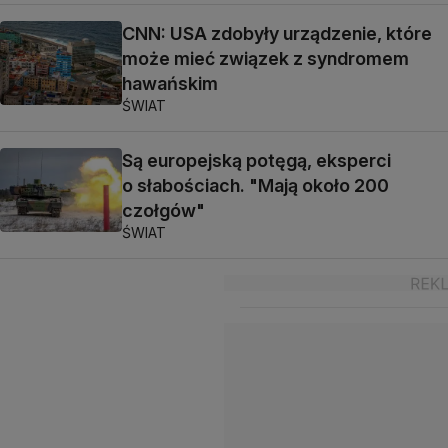
CNN: USA zdobyły urządzenie, które
może mieć związek z syndromem
hawańskim
ŚWIAT
Są europejską potęgą, eksperci
o słabościach. "Mają około 200
czołgów"
ŚWIAT