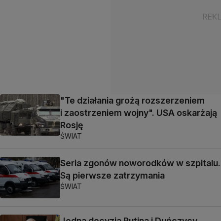
"Te działania grożą rozszerzeniem
i zaostrzeniem wojny". USA oskarżają
Rosję
ŚWIAT
Seria zgonów noworodków w szpitalu.
Są pierwsze zatrzymania
ŚWIAT
Jedna decyzja Putina i Duńczycy