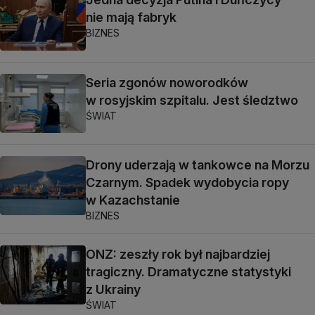
nie mają fabryk
BIZNES
Seria zgonów noworodków
w rosyjskim szpitalu. Jest śledztwo
ŚWIAT
Drony uderzają w tankowce na Morzu
Czarnym. Spadek wydobycia ropy
w Kazachstanie
BIZNES
ONZ: zeszły rok był najbardziej
tragiczny. Dramatyczne statystyki
z Ukrainy
ŚWIAT