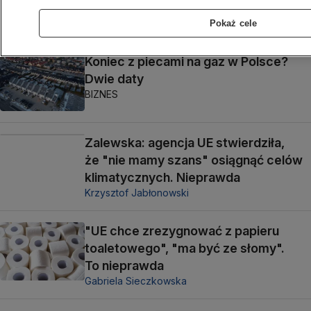
BIZNES
Pokaż cele
Koniec z piecami na gaz w Polsce?
Dwie daty
BIZNES
Zalewska: agencja UE stwierdziła,
że "nie mamy szans" osiągnąć celów
klimatycznych. Nieprawda
Krzysztof Jabłonowski
"UE chce zrezygnować z papieru
toaletowego", "ma być ze słomy".
To nieprawda
Gabriela Sieczkowska