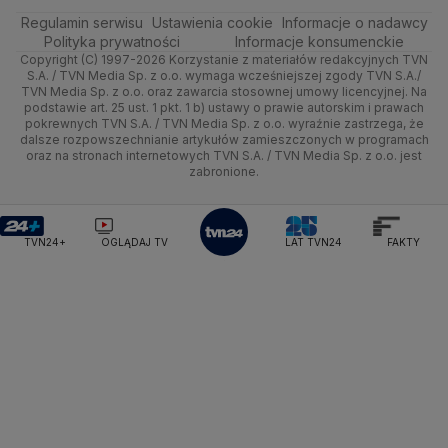
Ministerstwo Rolnictwa
Regulamin serwisu
Quizy
Ustawienia cookie
Informacje o nadawcy
Ministerstwo Rozwoju i Technologii
Kielce
Handel
Polska
Sporty zimowe
Polityka
Wyślij zgłoszenie
Dzień Dobry TVN
Centrum pomocy
Polityka prywatności
Informacje konsumenckie
Ministerstwo Sportu i Turystyki
Copyright (C) 1997-2026 Korzystanie z materiałów redakcyjnych TVN
Tematy
Kujawsko-pomorskie
Ze świata
Prognoza
Lekkoatletyka
Zdrowie
Uwaga TVN
Ministerstwo Cyfryzacji
Test zgodności
S.A. / TVN Media Sp. z o.o. wymaga wcześniejszej zgody TVN S.A./
TVN Media Sp. z o.o. oraz zawarcia stosownej umowy licencyjnej. Na
Ministerstwo Edukacji Narodowej
Lublin
podstawie art. 25 ust. 1 pkt. 1 b) ustawy o prawie autorskim i prawach
Tech
Świat
Siatkówka
Tech
HGTV
Oglądaj na TV
Ministerstwo Finansów
pokrewnych TVN S.A. / TVN Media Sp. z o.o. wyraźnie zastrzega, że
dalsze rozpowszechnianie artykułów zamieszczonych w programach
Ministerstwo Klimatu i Środowiska
Lubuskie
Moto
Nauka
F1
Nauka
TVN Turbo
Zrealizuj voucher
oraz na stronach internetowych TVN S.A. / TVN Media Sp. z o.o. jest
Ministerstwo Nauki i Szkolnictwa Wyższego
zabronione.
Olsztyn
Dla seniora
Ciekawostki
Ministerstwo Sprawiedliwości
Rozrywka
TVN Style
Ministerstwo Rodziny, Pracy i Polityki Społecznej
Opole
Turystyka
Podróże
TVN7
Ministerstwo Spraw Zagranicznych
Moskwa
TVN24+
OGLĄDAJ TV
LAT TVN24
FAKTY
Naczelny Sąd Administracyjny
Rzeszów
Smog
TTV
Najwyższa Izba Kontroli
Szczecin
Narodowe Centrum Badań i Rozwoju
Narodowy Bank Polski
Narodowy Fundusz Zdrowia
Białystok
NASA
NATO
Niemcy
Nord Stream 2
Nowa Lewica
Ordo Iuris
Organizacja Narodów Zjednoczonych
Orlen
Parlament Europejski
Partia Demokratyczna USA
Partia Republikańska