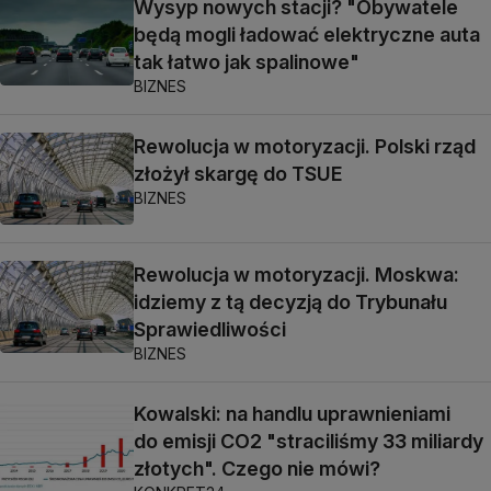
Wysyp nowych stacji? "Obywatele
będą mogli ładować elektryczne auta
tak łatwo jak spalinowe"
BIZNES
Rewolucja w motoryzacji. Polski rząd
złożył skargę do TSUE
BIZNES
Rewolucja w motoryzacji. Moskwa:
idziemy z tą decyzją do Trybunału
Sprawiedliwości
BIZNES
Kowalski: na handlu uprawnieniami
do emisji CO2 "straciliśmy 33 miliardy
złotych". Czego nie mówi?