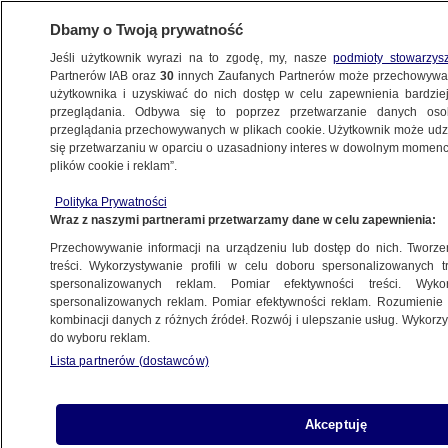
Dbamy o Twoją prywatność
Jeśli użytkownik wyrazi na to zgodę, my, nasze
podmioty stowarzys
Partnerów IAB oraz
30
innych Zaufanych Partnerów może przechowywa
użytkownika i uzyskiwać do nich dostęp w celu zapewnienia bardzi
przeglądania. Odbywa się to poprzez przetwarzanie danych os
przeglądania przechowywanych w plikach cookie. Użytkownik może udzie
FIT FOR 55
się przetwarzaniu w oparciu o uzasadniony interes w dowolnym momencie
plików cookie i reklam”.
Premier: dziś to się stało
BIZNES
Polityka Prywatności
Wraz z naszymi partnerami przetwarzamy dane w celu zapewnienia:
Przechowywanie informacji na urządzeniu lub dostęp do nich. Tworzeni
treści. Wykorzystywanie profili w celu doboru spersonalizowanych tr
spersonalizowanych reklam. Pomiar efektywności treści. Wyko
Morawiecki o tym, jak "skutecznie
spersonalizowanych reklam. Pomiar efektywności reklam. Rozumienie o
blokowali" Zielony Ład. Dwa razy
kombinacji danych z różnych źródeł. Rozwój i ulepszanie usług. Wykor
do wyboru reklam.
nieprawda
Lista partnerów (dostawców)
Michał Istel
Garstka krajów wypełniła obowiązek.
Akceptuję
Polska w niechlubnym gronie