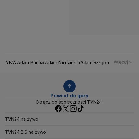
Więcej
ABW
Adam Bodnar
Adam Niedzielski
Adam Szłapka
Administracja Donalda Trumpa
Agencja Bezpieczeństwa Wewnętrznego
Agrounia
Alaksandr Łukaszenka
Aleksander Kwaśniewski
Aleksandra Dulkiewicz
Alert RCB
Powrót do góry
Ambasada USA w Polsce
Andrzej Duda
Białoruś
Dołącz do społeczności TVN24:
Bitcoin
Biuro Bezpieczeństwa Narodowego
Bliski Wschód
Bomba atomowa
Borys Budka
TVN24 na żywo
Bruksela
CBŚP
CBA
Ceny paliw
Ceny żywności
Ceny prądu
Ceny mieszkań
Chiny
Choroby zakaźne
TVN24 BiS na żywo
CIA
COVID-19
Cyberbezpieczeństwo