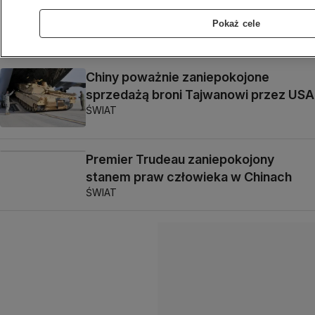
Putin i Xi oglądali pandy
Pokaż cele
ŚWIAT
Chiny poważnie zaniepokojone
sprzedażą broni Tajwanowi przez USA
ŚWIAT
Premier Trudeau zaniepokojony
stanem praw człowieka w Chinach
ŚWIAT