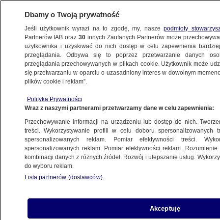
Dbamy o Twoją prywatność
Jeśli użytkownik wyrazi na to zgodę, my, nasze
podmioty stowarzys
Partnerów IAB oraz
30
innych Zaufanych Partnerów może przechowywa
użytkownika i uzyskiwać do nich dostęp w celu zapewnienia bardzi
przeglądania. Odbywa się to poprzez przetwarzanie danych os
przeglądania przechowywanych w plikach cookie. Użytkownik może udzie
CHINY
się przetwarzaniu w oparciu o uzasadniony interes w dowolnym momencie
plików cookie i reklam”.
Trzy razy więcej wody niż zazwyczaj.
Wodospad wezbrał po intensywnych
Polityka Prywatności
Wraz z naszymi partnerami przetwarzamy dane w celu zapewnienia:
opadach
METEO
Przechowywanie informacji na urządzeniu lub dostęp do nich. Tworzeni
treści. Wykorzystywanie profili w celu doboru spersonalizowanych tr
spersonalizowanych reklam. Pomiar efektywności treści. Wyko
Hongkong. Media w Pekinie: obce siły
spersonalizowanych reklam. Pomiar efektywności reklam. Rozumienie o
kombinacji danych z różnych źródeł. Rozwój i ulepszanie usług. Wykor
chcą zaszkodzić Chinom
do wyboru reklam.
ŚWIAT
Lista partnerów (dostawców)
Hongkong. Masowe protesty
ŚWIAT
Akceptuję