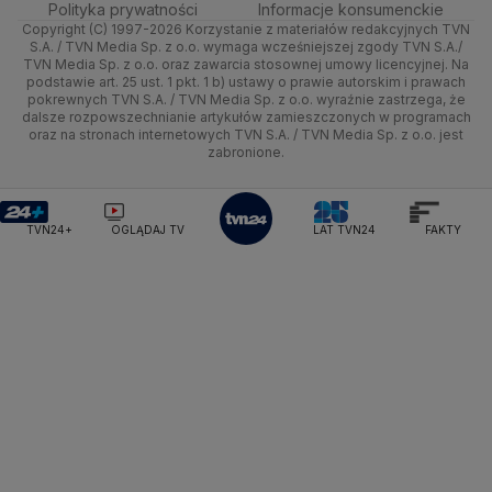
Polityka prywatności
Informacje konsumenckie
Ministerstwo Sportu i Turystyki
Copyright (C) 1997-2026 Korzystanie z materiałów redakcyjnych TVN
Tematy
Kujawsko-pomorskie
Ze świata
Prognoza
Lekkoatletyka
Zdrowie
Uwaga TVN
Ministerstwo Cyfryzacji
Test zgodności
S.A. / TVN Media Sp. z o.o. wymaga wcześniejszej zgody TVN S.A./
TVN Media Sp. z o.o. oraz zawarcia stosownej umowy licencyjnej. Na
Ministerstwo Edukacji Narodowej
Lublin
podstawie art. 25 ust. 1 pkt. 1 b) ustawy o prawie autorskim i prawach
Tech
Świat
Siatkówka
Tech
HGTV
Oglądaj na TV
Ministerstwo Finansów
pokrewnych TVN S.A. / TVN Media Sp. z o.o. wyraźnie zastrzega, że
dalsze rozpowszechnianie artykułów zamieszczonych w programach
Ministerstwo Klimatu i Środowiska
Lubuskie
Moto
Nauka
F1
Nauka
TVN Turbo
Zrealizuj voucher
oraz na stronach internetowych TVN S.A. / TVN Media Sp. z o.o. jest
Ministerstwo Nauki i Szkolnictwa Wyższego
zabronione.
Olsztyn
Dla seniora
Ciekawostki
Ministerstwo Sprawiedliwości
Rozrywka
TVN Style
Ministerstwo Rodziny, Pracy i Polityki Społecznej
Opole
Turystyka
Podróże
TVN7
Ministerstwo Spraw Zagranicznych
Moskwa
TVN24+
OGLĄDAJ TV
LAT TVN24
FAKTY
Naczelny Sąd Administracyjny
Rzeszów
Smog
TTV
Najwyższa Izba Kontroli
Szczecin
Narodowe Centrum Badań i Rozwoju
Narodowy Bank Polski
Narodowy Fundusz Zdrowia
Białystok
NASA
NATO
Niemcy
Nord Stream 2
Nowa Lewica
Ordo Iuris
Organizacja Narodów Zjednoczonych
Orlen
Parlament Europejski
Partia Demokratyczna USA
Partia Republikańska
Pentagon
Piotr Gliński
PIT
PKB Polski
PKO BP