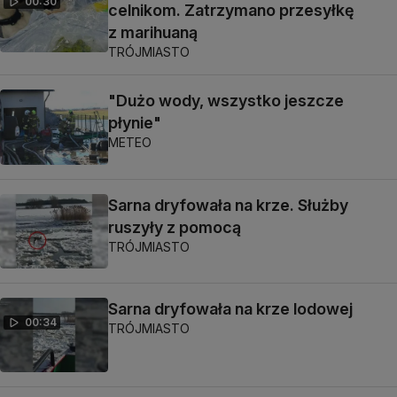
00:30
celnikom. Zatrzymano przesyłkę
z marihuaną
TRÓJMIASTO
"Dużo wody, wszystko jeszcze
płynie"
METEO
Sarna dryfowała na krze. Służby
ruszyły z pomocą
TRÓJMIASTO
Sarna dryfowała na krze lodowej
00:34
TRÓJMIASTO