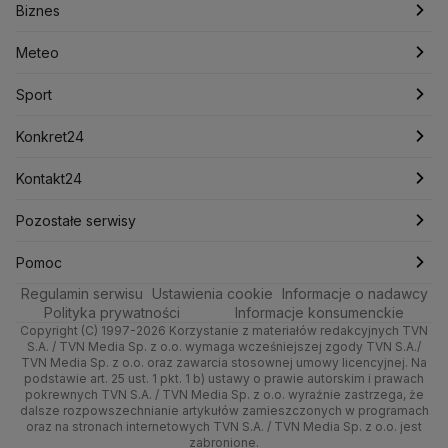
Biznes
Podcasty
Kryptowaluty
Fakty po Faktach
Krzysztof Bosak
Krzysztof Hetman
Warszawa
Biznes
Lasy Państwowe
Lech Wałęsa
Lewica
Meteo
Artykuły
Fakty o Świecie
Łódź
Najnowsze
Meteo
Lotnisko Chopina
Lotto
Maciej Wąsik
Marcin Przydacz
Marcin Kierwiński
Marian Banaś
Sport
Newslettery
Ludzie Faktów
Katowice
Notowania
Pogoda godzinowa
Sport
Mariusz Błaszczak
Mariusz Kamiński
Mark Zuckerberg
Mateusz Morawiecki
Zdrowie
Kraków
Pieniądze
Pogoda długoterminowa
Piłka Nożna
Konkret24
Michał Kamiński
Technologia
Poznań
Nieruchomości
Pogoda na jutro
Ministerstwo Aktywów Państwowych
Tenis
Najnowsze
Kontakt24
Ministerstwo Edukacji i Nauki
Kultura i styl
Trójmiasto
Rynki
Pogoda na weekend
Kolarstwo
Polska
Najnowsze
Pozostałe serwisy
Ministerstwo Infrastruktury
Ministerstwo Kultury
Ministerstwo Obrony Narodowej
Ciekawostki
Wrocław
Dla firm
Najnowsze
Skoki Narciarskie
Świat
Gorące Tematy
TVN
Pomoc
Ministerstwo Rolnictwa
Regulamin serwisu
Quizy
Ustawienia cookie
Informacje o nadawcy
Ministerstwo Rozwoju i Technologii
Kielce
Handel
Polska
Sporty zimowe
Polityka
Wyślij zgłoszenie
Dzień Dobry TVN
Centrum pomocy
Polityka prywatności
Informacje konsumenckie
Ministerstwo Sportu i Turystyki
Copyright (C) 1997-2026 Korzystanie z materiałów redakcyjnych TVN
Tematy
Kujawsko-pomorskie
Ze świata
Prognoza
Lekkoatletyka
Zdrowie
Uwaga TVN
Ministerstwo Cyfryzacji
Test zgodności
S.A. / TVN Media Sp. z o.o. wymaga wcześniejszej zgody TVN S.A./
TVN Media Sp. z o.o. oraz zawarcia stosownej umowy licencyjnej. Na
Ministerstwo Edukacji Narodowej
Lublin
podstawie art. 25 ust. 1 pkt. 1 b) ustawy o prawie autorskim i prawach
Tech
Świat
Siatkówka
Tech
HGTV
Oglądaj na TV
Ministerstwo Finansów
pokrewnych TVN S.A. / TVN Media Sp. z o.o. wyraźnie zastrzega, że
dalsze rozpowszechnianie artykułów zamieszczonych w programach
Ministerstwo Klimatu i Środowiska
Lubuskie
Moto
Nauka
F1
Nauka
TVN Turbo
Zrealizuj voucher
oraz na stronach internetowych TVN S.A. / TVN Media Sp. z o.o. jest
Ministerstwo Nauki i Szkolnictwa Wyższego
zabronione.