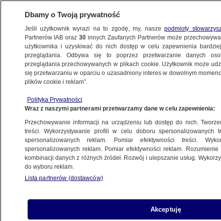
Dbamy o Twoją prywatność
Jeśli użytkownik wyrazi na to zgodę, my, nasze
podmioty stowarzys
Partnerów IAB oraz
30
innych Zaufanych Partnerów może przechowywa
użytkownika i uzyskiwać do nich dostęp w celu zapewnienia bardzi
przeglądania. Odbywa się to poprzez przetwarzanie danych os
przeglądania przechowywanych w plikach cookie. Użytkownik może udzie
POMORZE
się przetwarzaniu w oparciu o uzasadniony interes w dowolnym momencie
plików cookie i reklam”.
W rozbitym aucie zostawił żonę
z dzieckiem i uciekł
Polityka Prywatności
Wraz z naszymi partnerami przetwarzamy dane w celu zapewnienia:
TRÓJMIASTO
Przechowywanie informacji na urządzeniu lub dostęp do nich. Tworzeni
treści. Wykorzystywanie profili w celu doboru spersonalizowanych tr
spersonalizowanych reklam. Pomiar efektywności treści. Wyko
Kolizja po ucieczce przed policją.
spersonalizowanych reklam. Pomiar efektywności reklam. Rozumienie o
00:32
Kierowca zostawił w aucie żonę
kombinacji danych z różnych źródeł. Rozwój i ulepszanie usług. Wykor
do wyboru reklam.
i córkę
Lista partnerów (dostawców)
TRÓJMIASTO
Ścigali się na S7. Zarzuty dla 19-latka
Akceptuję
TRÓJMIASTO