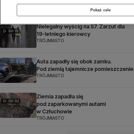
Pokaż cele
Nielegalny wyścig na S7. Zarzut dla
00:19
19-letniego kierowcy
TRÓJMIASTO
Auta zapadły się obok zamku.
Pod ziemią tajemnicze pomieszczenie
TRÓJMIASTO
Ziemia zapadła się
00:32
pod zaparkowanymi autami
w Człuchowie
TRÓJMIASTO