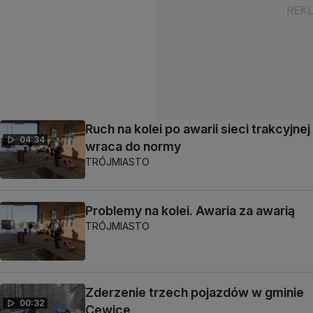
Ruch na kolei po awarii sieci trakcyjnej
04:34
wraca do normy
TRÓJMIASTO
Problemy na kolei. Awaria za awarią
TRÓJMIASTO
Zderzenie trzech pojazdów w gminie
00:32
Cewice