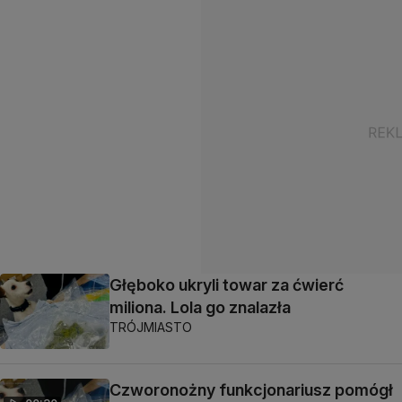
Głęboko ukryli towar za ćwierć
miliona. Lola go znalazła
TRÓJMIASTO
Czworonożny funkcjonariusz pomógł