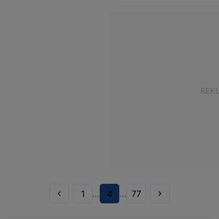
1
4
77
...
...