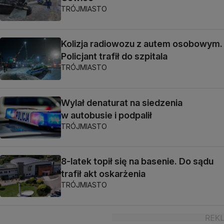
TRÓJMIASTO
Kolizja radiowozu z autem osobowym.
Policjant trafił do szpitala
TRÓJMIASTO
Wylał denaturat na siedzenia
w autobusie i podpalił
TRÓJMIASTO
8-latek topił się na basenie. Do sądu
trafił akt oskarżenia
TRÓJMIASTO