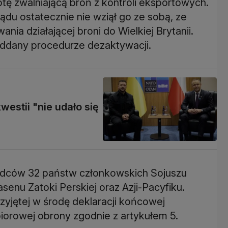
tę zwalniającą broń z kontroli eksportowych.
ządu ostatecznie nie wziął go ze sobą, ze
nia działającej broni do Wielkiej Brytanii.
oddany procedurze dezaktywacji.
estii "nie udało się
dców 32 państw członkowskich Sojuszu
asenu Zatoki Perskiej oraz Azji-Pacyfiku.
rzyjętej w środę deklaracji końcowej
iorowej obrony zgodnie z artykułem 5.