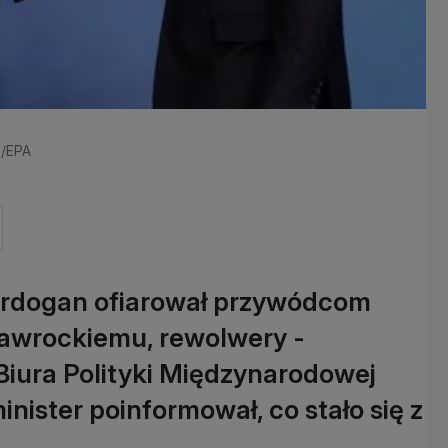
P/EPA
 Erdogan ofiarował przywódcom
awrockiemu, rewolwery -
Biura Polityki Międzynarodowej
nister poinformował, co stało się z