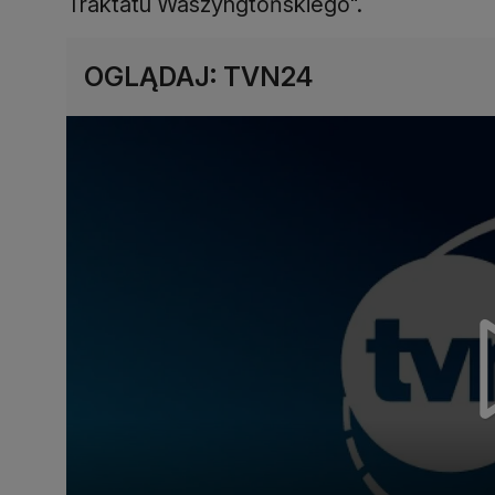
Traktatu Waszyngtońskiego".
OGLĄDAJ: TVN24