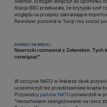
Starmer. Erdogan dołączył do upominku no
Stacja BBC przekazała, że brytyjski szef r
względu na przepisy zabraniające importowa
Rewolwer pozostał w Turcji i ma zostać p
DOWIEDZ SIĘ WIĘCEJ:
Nawrocki rozmawiał z Zełenskim. Tych kw
rozwiązać"
W szczycie NATO w Ankarze obok przywó
uczestniczyli też przedstawiciele krajów b
Przywódcy
państw NATO
potwierdzili w p
"niezachwiane zaangażowanie na rzecz zb