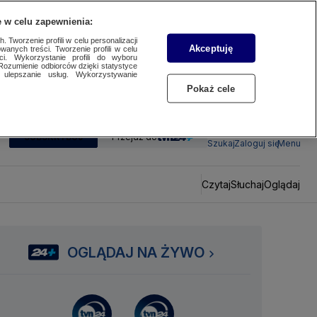
 w celu zapewnienia:
 Tworzenie profili w celu personalizacji
Akceptuję
wanych treści. Tworzenie profili w celu
ci. Wykorzystanie profili do wyboru
Rozumienie odbiorców dzięki statystyce
ulepszanie usług. Wykorzystywanie
Pokaż cele
SUBSKRYBUJ
Przejdź do
Szukaj
Zaloguj się
Menu
Czytaj
Słuchaj
Oglądaj
OGLĄDAJ NA ŻYWO