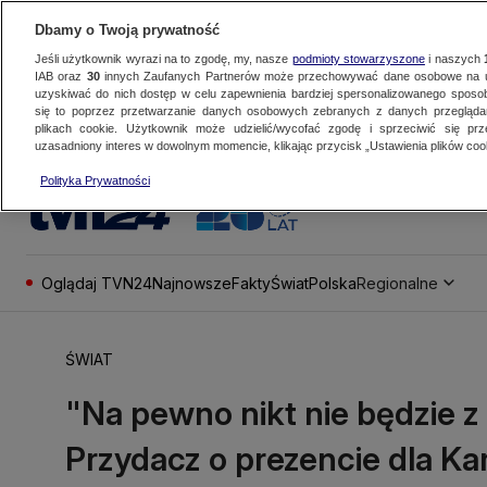
Dbamy o Twoją prywatność
Jeśli użytkownik wyrazi na to zgodę, my, nasze
podmioty stowarzyszone
i naszych
IAB oraz
30
innych Zaufanych Partnerów może przechowywać dane osobowe na ur
uzyskiwać do nich dostęp w celu zapewnienia bardziej spersonalizowanego sposo
się to poprzez przetwarzanie danych osobowych zebranych z danych przegląd
plikach cookie. Użytkownik może udzielić/wycofać zgodę i sprzeciwić się pr
uzasadniony interes w dowolnym momencie, klikając przycisk „Ustawienia plików cook
Polityka Prywatności
Oglądaj TVN24
Najnowsze
Fakty
Świat
Polska
Regionalne
ŚWIAT
"Na pewno nikt nie będzie z 
Przydacz o prezencie dla K