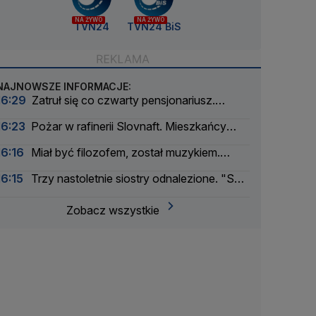
NA ŻYWO
NA ŻYWO
TVN24
TVN24 BiS
NAJNOWSZE INFORMACJE:
16:29
Zatruł się co czwarty pensjonariusz.
Dochodzenie sanepidu
16:23
Pożar w rafinerii Slovnaft. Mieszkańcy
usłyszeli eksplozję
16:16
Miał być filozofem, został muzykiem.
"Staram się przysłużyć innym"
16:15
Trzy nastoletnie siostry odnalezione. "Są
bezpieczne"
Zobacz wszystkie