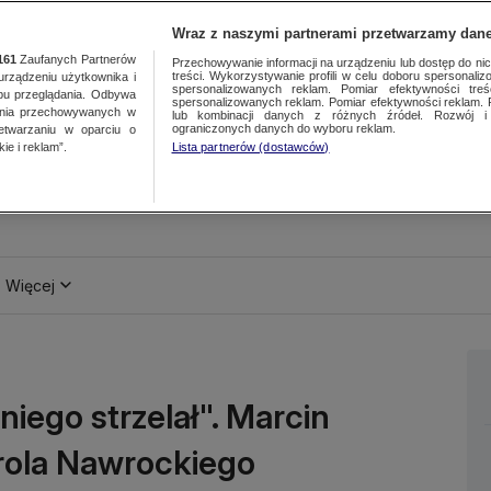
Wraz z naszymi partnerami przetwarzamy dane
161
Zaufanych Partnerów
Przechowywanie informacji na urządzeniu lub dostęp do nich.
treści. Wykorzystywanie profili w celu doboru spersonalizo
ządzeniu użytkownika i
spersonalizowanych reklam. Pomiar efektywności treś
bu przeglądania. Odbywa
spersonalizowanych reklam. Pomiar efektywności reklam. 
ania przechowywanych w
lub kombinacji danych z różnych źródeł. Rozwój i 
ograniczonych danych do wyboru reklam.
zetwarzaniu w oparciu o
ie i reklam”.
Lista partnerów (dostawców)
Więcej
niego strzelał". Marcin
arola Nawrockiego