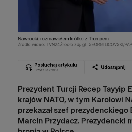
Nawrocki: rozmawiałem krótko z Trumpem
Źródło wideo: TVN24
Źródło zdj. gł.: GEORGI LICOVSKI/PA
Posłuchaj artykułu
Udostępnij
Czyta lektor AI
Prezydent Turcji Recep Tayyip
krajów NATO, w tym Karolowi N
przekazał szef prezydenckiego 
Marcin Przydacz. Prezydencki mi
bronią w Polsce.