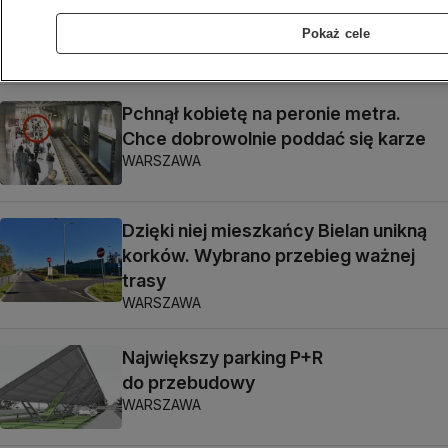
w zarządzaniu", galeria o "szerokim
planie"
Pokaż cele
Dariusz Gałązka
Pchnął kobietę na peronie metra.
Chce dobrowolnie poddać się karze
WARSZAWA
Dzięki niej mieszkańcy Bielan unikną
korków. Wybrano przebieg ważnej
trasy
WARSZAWA
Największy parking P+R
do przebudowy
WARSZAWA