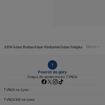
Więcej
ABW
Adam Bodnar
Adam Niedzielski
Adam Szłapka
Administracja Donalda Trumpa
Agencja Bezpieczeństwa Wewnętrznego
Agrounia
Alaksandr Łukaszenka
Aleksander Kwaśniewski
Aleksandra Dulkiewicz
Alert RCB
Powrót do góry
Ambasada USA w Polsce
Andrzej Duda
Białoruś
Dołącz do społeczności TVN24:
Bitcoin
Biuro Bezpieczeństwa Narodowego
Bliski Wschód
Bomba atomowa
Borys Budka
TVN24 na żywo
Bruksela
CBŚP
CBA
Ceny paliw
Ceny żywności
Ceny prądu
Ceny mieszkań
Chiny
Choroby zakaźne
TVN24 BiS na żywo
CIA
COVID-19
Cyberbezpieczeństwo