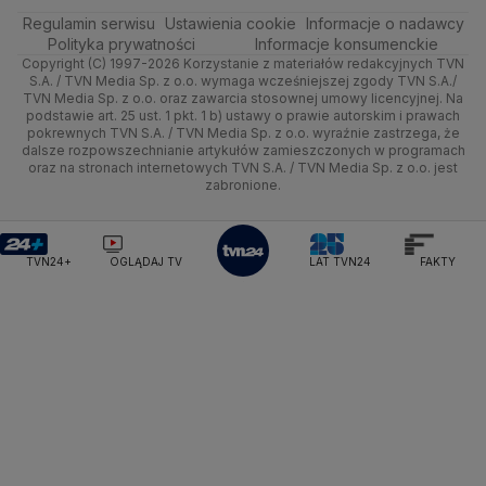
Ministerstwo Rolnictwa
Regulamin serwisu
Quizy
Ustawienia cookie
Informacje o nadawcy
Ministerstwo Rozwoju i Technologii
Kielce
Handel
Polska
Sporty zimowe
Polityka
Wyślij zgłoszenie
Dzień Dobry TVN
Centrum pomocy
Polityka prywatności
Informacje konsumenckie
Ministerstwo Sportu i Turystyki
Copyright (C) 1997-2026 Korzystanie z materiałów redakcyjnych TVN
Tematy
Kujawsko-pomorskie
Ze świata
Prognoza
Lekkoatletyka
Zdrowie
Uwaga TVN
Ministerstwo Cyfryzacji
Test zgodności
S.A. / TVN Media Sp. z o.o. wymaga wcześniejszej zgody TVN S.A./
TVN Media Sp. z o.o. oraz zawarcia stosownej umowy licencyjnej. Na
Ministerstwo Edukacji Narodowej
Lublin
podstawie art. 25 ust. 1 pkt. 1 b) ustawy o prawie autorskim i prawach
Tech
Świat
Siatkówka
Tech
HGTV
Oglądaj na TV
Ministerstwo Finansów
pokrewnych TVN S.A. / TVN Media Sp. z o.o. wyraźnie zastrzega, że
dalsze rozpowszechnianie artykułów zamieszczonych w programach
Ministerstwo Klimatu i Środowiska
Lubuskie
Moto
Nauka
F1
Nauka
TVN Turbo
Zrealizuj voucher
oraz na stronach internetowych TVN S.A. / TVN Media Sp. z o.o. jest
Ministerstwo Nauki i Szkolnictwa Wyższego
zabronione.
Olsztyn
Dla seniora
Ciekawostki
Ministerstwo Sprawiedliwości
Rozrywka
TVN Style
Ministerstwo Rodziny, Pracy i Polityki Społecznej
Opole
Turystyka
Podróże
TVN7
Ministerstwo Spraw Zagranicznych
Moskwa
TVN24+
OGLĄDAJ TV
LAT TVN24
FAKTY
Naczelny Sąd Administracyjny
Rzeszów
Smog
TTV
Najwyższa Izba Kontroli
Szczecin
Narodowe Centrum Badań i Rozwoju
Narodowy Bank Polski
Narodowy Fundusz Zdrowia
Białystok
NASA
NATO
Niemcy
Nord Stream 2
Nowa Lewica
Ordo Iuris
Organizacja Narodów Zjednoczonych
Orlen
Parlament Europejski
Partia Demokratyczna USA
Partia Republikańska