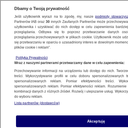
Dbamy o Twoją prywatność
Jeśli użytkownik wyrazi na to zgodę, my, nasze
podmioty stowarzys
Partnerów IAB oraz
30
innych Zaufanych Partnerów może przechowywa
użytkownika i uzyskiwać do nich dostęp w celu zapewnienia bardzi
przeglądania. Odbywa się to poprzez przetwarzanie danych os
przeglądania przechowywanych w plikach cookie. Użytkownik może udzie
MŁOCINY
się przetwarzaniu w oparciu o uzasadniony interes w dowolnym momencie
plików cookie i reklam”.
Doraźne zmiany, by nie powtórzył się
paraliż. "Nie naszym kosztem"
Polityka Prywatności
Wraz z naszymi partnerami przetwarzamy dane w celu zapewnienia:
Dariusz Gałązka
Przechowywanie informacji na urządzeniu lub dostęp do nich. Tworzeni
treści. Wykorzystywanie profili w celu doboru spersonalizowanych tr
spersonalizowanych reklam. Pomiar efektywności treści. Wyko
Drogowy paraliż w dwóch miejscach
spersonalizowanych reklam. Pomiar efektywności reklam. Rozumienie o
stolicy
kombinacji danych z różnych źródeł. Rozwój i ulepszanie usług. Wykor
WARSZAWA
do wyboru reklam.
Lista partnerów (dostawców)
Kilka godzin wyjeżdżali z parkingu.
Akceptuję
Drogowcy o "problemie